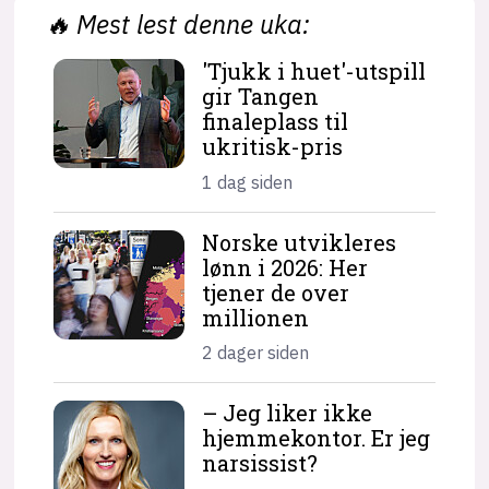
🔥
Mest lest denne uka:
'Tjukk i huet'-utspill
gir Tangen
finaleplass til
ukritisk-pris
1 dag siden
Norske utvikleres
lønn i 2026: Her
tjener de over
millionen
2 dager siden
– Jeg liker ikke
hjemme­kontor. Er jeg
narsissist?