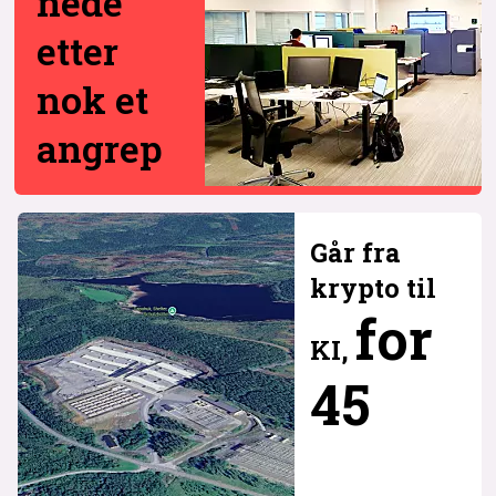
nede
etter
nok et
angrep
Går fra
krypto til
for
KI,
45