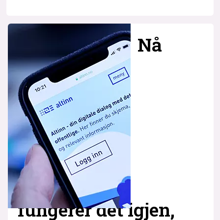
Nå
fungerer det igjen,