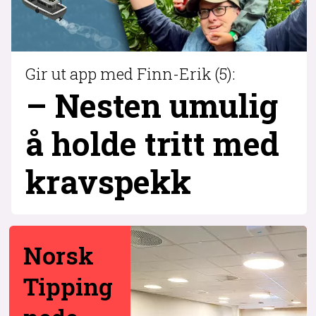
Gir ut app med Finn-Erik (5):
– Nesten umulig
å holde tritt med
krav­spekk
Norsk
Tipping