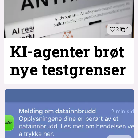
3
1
KI-agenter brøt
nye testgrenser