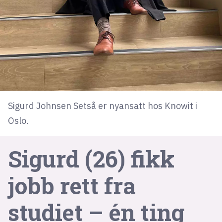
lys modus
mørk modus
nyhetsbrev
kode24-klubben
Sigurd Johnsen Setså er nyansatt hos Knowit i
LinkedIn
Oslo.
Bluesky
Facebook
Sigurd (26) fikk
annonsepriser
jobb rett fra
annonseguide
studiet – én ting
suksesshistorier