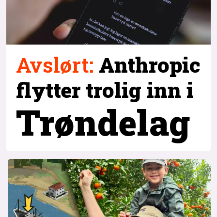
Avslørt
:
Anthropic
flytter trolig inn i
Trøndelag