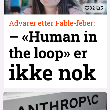
32
5
Advarer etter Fable-feber:
– «Human in
the loop» er
ikke nok