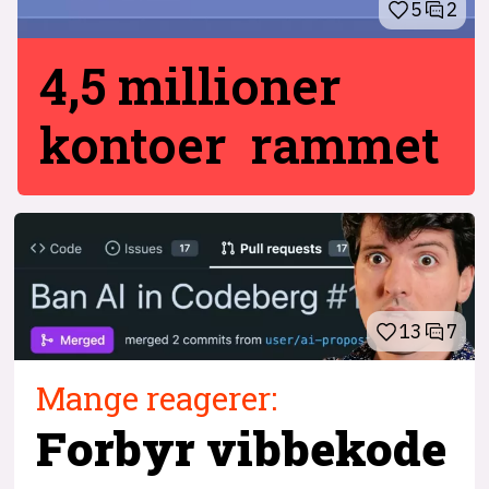
5
2
4,5 millioner
kontoer rammet
13
7
Mange reagerer:
Forbyr vibbekode