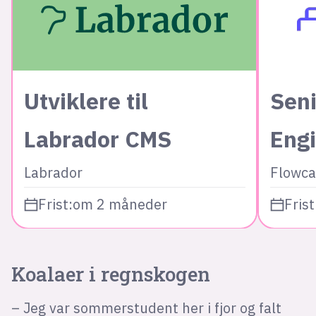
Utviklere til
Seni
Labrador CMS
Eng
Labrador
Flowca
Frist:
om 2 måneder
Frist
Koalaer i regnskogen
– Jeg var sommerstudent her i fjor og falt