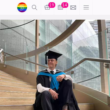
19
14
lønn
KI
karriere
meninger
utdanning
sikkerhet
kontor
frontend
backend
apputvikling
devops
IoT
design
tilgjengelighet
ukas koder
inn/ut
hobby