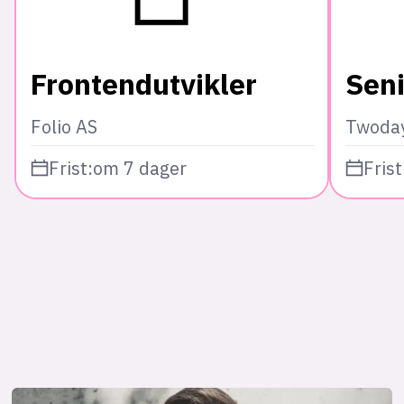
Frontendutvikler
Seni
Folio AS
Twoda
Frist:
om 7 dager
Frist