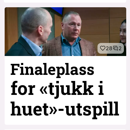
28
2
Finaleplass
for «tjukk i
huet»-utspill