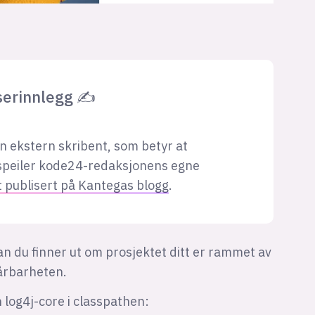
serinnlegg ✍
en ekstern skribent, som betyr at
 speiler kode24-redaksjonens egne
t publisert på Kantegas blogg
.
an du finner ut om prosjektet ditt er rammet av
sårbarheten.
n log4j-core i classpathen: