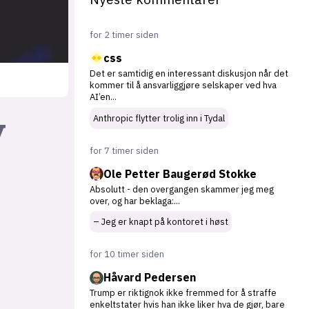
for 2 timer siden
css
Det er samtidig en interessant diskusjon når det
kommer til å ansvarliggjøre selskaper ved hva
AI’en
...
v
Anthropic flytter trolig inn i Tydal
for 7 timer siden
Ole Petter Baugerød Stokke
Absolutt - den overgangen skammer jeg meg
over, og har beklaga:
...
– Jeg er knapt på kontoret i høst
for 10 timer siden
Håvard Pedersen
Trump er riktignok ikke fremmed for å straffe
enkeltstater hvis han ikke liker hva de gjør, bare