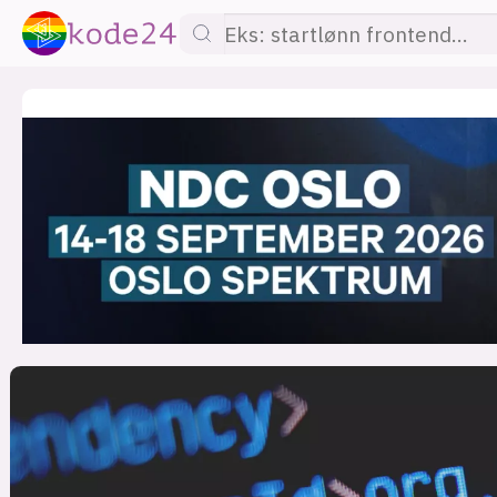
lønn
KI
utdanning
sikkerhet
kont
devops
IoT
design
tilgj