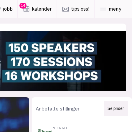
14
jobb
kalender
tips oss!
meny
lys modus
mørk modus
er
nyhetsbrev
kode24-klubben
LinkedIn
ing
Bluesky
Facebook
Anbefalte stillinger
Se priser
obby
annonsepriser
NORAD
annonseguide