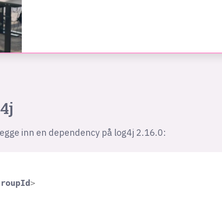
4j
egge inn en dependency på log4j 2.16.0:
groupId
>