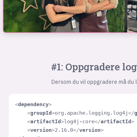
#1: Oppgradere log
Dersom du vil oppgradere må du l
<
dependency
>
<
groupId
>
org.apache.logging.log4j
</
<
artifactId
>
log4j-core
</
artifactId
>
<
version
>
2.16.0
</
version
>