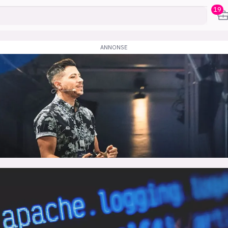
19
karriere
mening
or
frontend
backend
apputvikl
engelighet
ukas koder
inn/ut
h