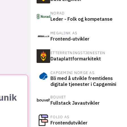
NORAD
Leder - Folk og kompetanse
MEGALINK AS
Frontend-utvikler
ETTERRETNINGSTJENESTEN
Dataplattformarkitekt
CAPGEMINI NORGE AS
Bli med å utvikle fremtidens
digitale tjenester i Capgemini
unik
BOUVET
Fullstack Javautvikler
FOLIO AS
Frontendutvikler