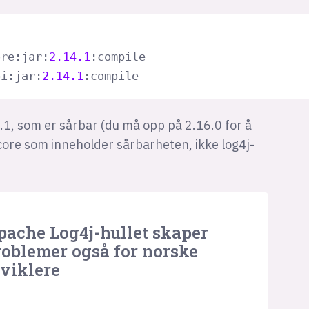
ore:jar:
2.14
.1
:compile

pi:jar:
2.14
.1
:compile
14.1, som er sårbar (du må opp på 2.16.0 for å
-core som inneholder sårbarheten, ikke log4j-
pache Log4j-hullet skaper
roblemer også for norske
tviklere