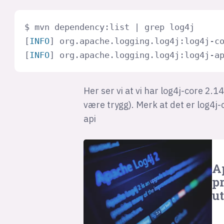
$ mvn dependency:list | grep log4j

[
INFO
] org.apache.logging.log4j:log4j-c
[
INFO
] org.apache.logging.log4j:log4j-a
Her ser vi at vi har log4j-core 2.
være trygg). Merk at det er log4j
api
A
p
u