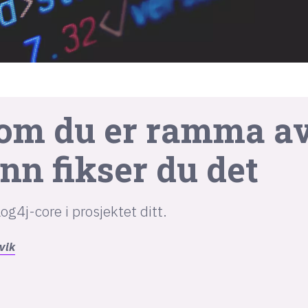
 om du er ramma a
ånn fikser du det
og4j-core i prosjektet ditt.
vik