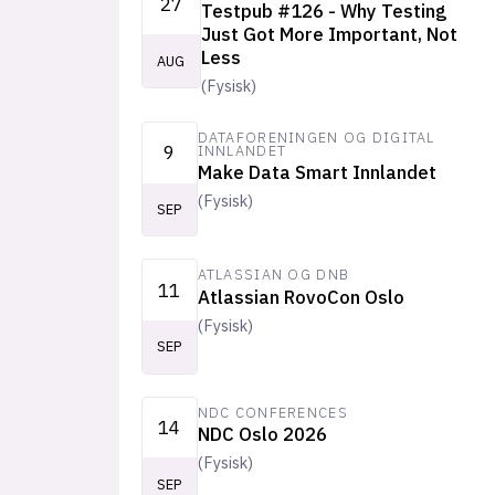
27
Testpub #126 - Why Testing
Just Got More Important, Not
Less
AUG
(
Fysisk
)
DATAFORENINGEN OG DIGITAL
9
INNLANDET
Make Data Smart Innlandet
(
Fysisk
)
SEP
ATLASSIAN OG DNB
11
Atlassian RovoCon Oslo
(
Fysisk
)
SEP
NDC CONFERENCES
14
NDC Oslo 2026
(
Fysisk
)
SEP