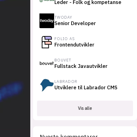
Leder - Folk og kompetanse
suksesshistorier
Bli firmapartner
TWODAY
Senior Developer
FOLIO AS
Frontendutvikler
BOUVET
Fullstack Javautvikler
LABRADOR
Utviklere til Labrador CMS
Vis alle
Nyeste kommentarer