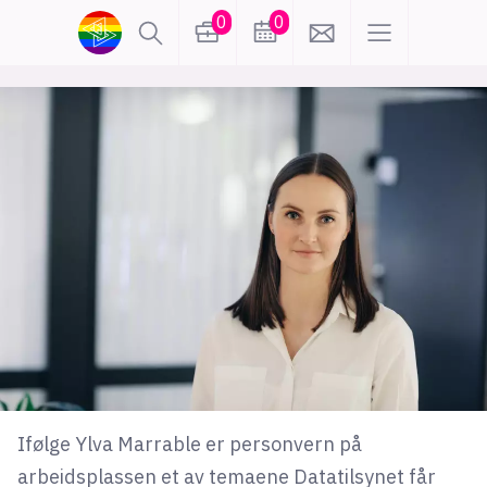
0
0
lønn
KI
karriere
meninger
utdanning
sikkerhet
kontor
frontend
backend
apputvikling
devops
IoT
design
tilgjengelighet
ukas koder
inn/ut
Ifølge Ylva Marrable er personvern på
hobby
arbeidsplassen et av temaene Datatilsynet får