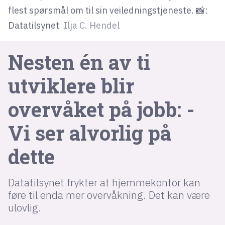
flest spørsmål om til sin veiledningstjeneste. 📸:
Datatilsynet
Ilja C. Hendel
lys modus
mørk modus
Nesten én av ti
nyhetsbrev
utviklere blir
kode24-klubben
overvåket på jobb: -
LinkedIn
Vi ser alvorlig på
Bluesky
Facebook
dette
annonsepriser
Datatilsynet frykter at hjemmekontor kan
annonseguide
føre til enda mer overvåkning. Det kan være
ulovlig.
suksesshistorier