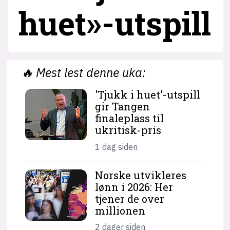
huet»-utspill
🔥
Mest lest denne uka:
'Tjukk i huet'-utspill
gir Tangen
finaleplass til
ukritisk-pris
1 dag siden
Norske utvikleres
lønn i 2026: Her
tjener de over
millionen
2 dager siden