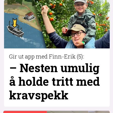
Gir ut app med Finn-Erik (5):
– Nesten umulig
å holde tritt med
krav­spekk