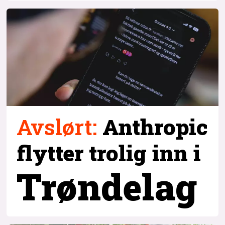
Avslørt
:
Anthropic
flytter trolig inn i
Trøndelag