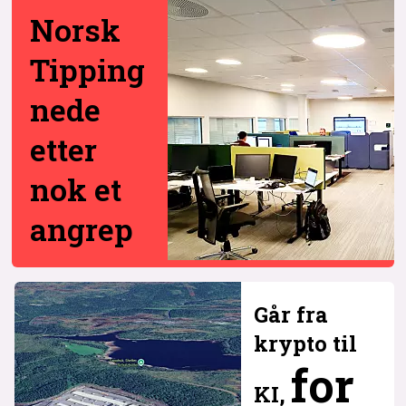
Norsk
Tipping
nede
etter
nok et
angrep
Går fra
krypto til
for
KI,