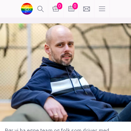
0
0
lønn
KI
karriere
meninger
utdanning
sikkerhet
kontor
frontend
backend
apputvikling
devops
IoT
design
tilgjengelighet
ukas koder
inn/ut
hobby
Bør vi ha egne team og folk som driver med