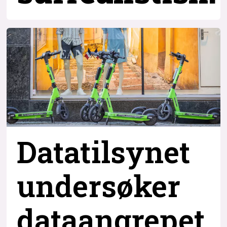
Datatilsynet
undersøker
dataangrepet