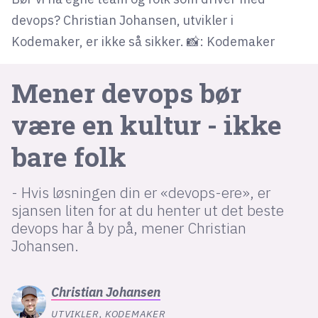
devops? Christian Johansen, utvikler i
Kodemaker, er ikke så sikker. 📸: Kodemaker
lys modus
mørk modus
Mener devops bør
nyhetsbrev
være en kultur - ikke
kode24-klubben
bare folk
LinkedIn
Bluesky
- Hvis løsningen din er «devops-ere», er
Facebook
sjansen liten for at du henter ut det beste
devops har å by på, mener Christian
Johansen.
annonsepriser
annonseguide
Christian
Johansen
suksesshistorier
UTVIKLER, KODEMAKER