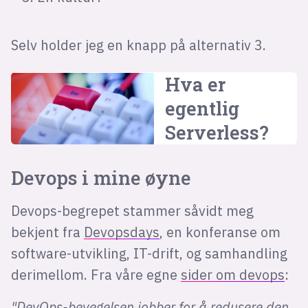
Selv holder jeg en knapp på alternativ 3.
Hva er
egentlig
Serverless?
Devops i mine øyne
Devops-begrepet stammer såvidt meg
bekjent fra
Devopsdays
, en konferanse om
software-utvikling, IT-drift, og samhandling
derimellom. Fra våre egne
sider om devops
:
"DevOps-bevegelsen jobber for å redusere den