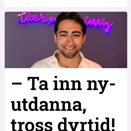
– Ta inn ny­
utdanna,
tross dyrtid!