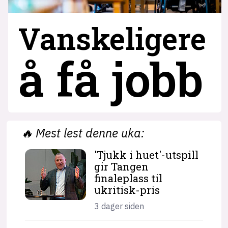
Vanskeligere
å få jobb
🔥
Mest lest denne uka:
'Tjukk i huet'-utspill
gir Tangen
finaleplass til
ukritisk-pris
3 dager siden