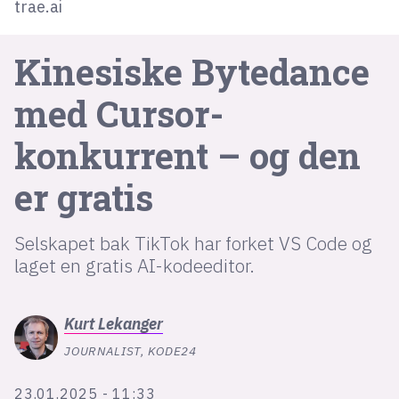
trae.ai
lys modus
Kinesiske Bytedance
mørk modus
med Cursor-
nyhetsbrev
konkurrent – og den
kode24-klubben
er gratis
LinkedIn
Bluesky
Selskapet bak TikTok har forket VS Code og
Facebook
laget en gratis AI-kodeeditor.
annonsepriser
Kurt
Lekanger
annonseguide
JOURNALIST, KODE24
suksesshistorier
23.01.2025 - 11:33