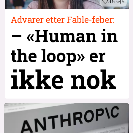
35
5
Advarer etter Fable-feber:
– «Human in
the loop» er
ikke nok