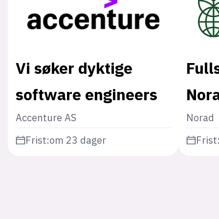
Vi søker dyktige
Full
software engineers
Nor
Accenture AS
Norad
Frist:
om 23 dager
Frist