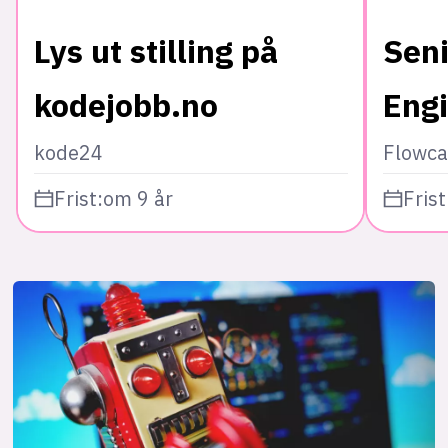
Lys ut stilling på
Seni
kodejobb.no
Eng
kode24
Flowca
Frist:
om 9 år
Frist