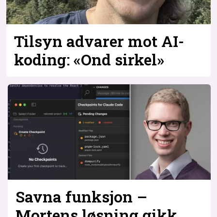
Bli firmapartner
Tilsyn advarer mot AI-
koding: «Ond sirkel»
Savna funksjon –
Mortens løsning gikk