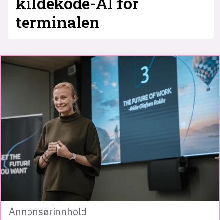
kildekode-AI for
terminalen
Annonsørinnhold