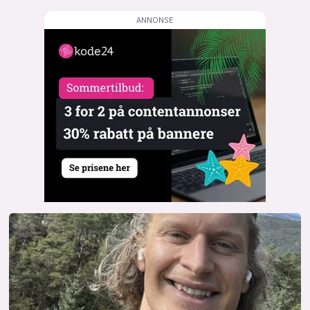
lys modus
mørk modus
nyhetsbrev
kode24-klubben
LinkedIn
Bluesky
Facebook
annonsepriser
annonseguide
suksesshistorier