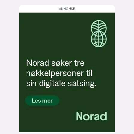
lys modus
mørk modus
nyhetsbrev
kode24-klubben
LinkedIn
Bluesky
Facebook
annonsepriser
annonseguide
suksesshistorier