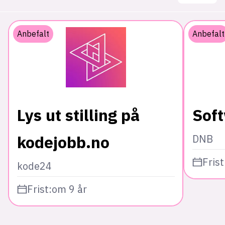
Anbefalt
Anbefalt
Lys ut stilling på
Sof
kodejobb.no
DNB
Frist
kode24
Frist:
om 9 år