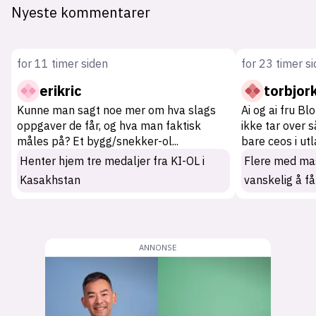
Nyeste kommentarer
for 11 timer siden
for 23 timer s
erikric
torbjor
Kunne man sagt noe mer om hva slags
Ai og ai fru Bl
oppgaver de får, og hva man faktisk
ikke tar over 
måles på? Et bygg/snekker-ol
...
bare ceos i ut
Henter hjem tre medaljer fra KI-OL i
Flere med mas
Kasakhstan
vanskelig å få