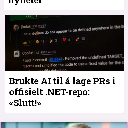
nyheter
Brukte AI til å lage PRs i
offisielt .NET-repo:
«Slutt!»