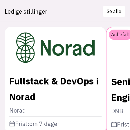
Ledige stillinger
Se alle
Anbefalt
Fullstack & DevOps i
Sen
Norad
Eng
Norad
DNB
Frist:
om 7 dager
Frist