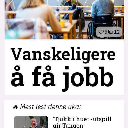
5
12
Vanskeligere
å få jobb
🔥
Mest lest denne uka:
'Tjukk i huet'-utspill
gir Tangen