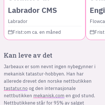
Labrador CMS
Eng
Labrador
Flowca
Frist:
om ca. en måned
Frist
Kan leve av det
Jarbeaux er som nevnt ingen nybegynner i
mekanisk tatastur-hobbyen. Han har
allerede drevet den norske nettbutikken
tastatur.no
og den internasjonale
nettbutikken
mekanisk.com
en god stund.
Nettbutikkene står for 95% av salget