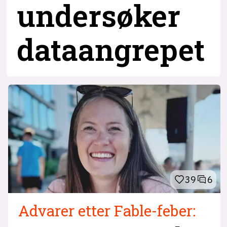
undersøker
dataangrepet
39
6
Advarer etter Fable-feber: