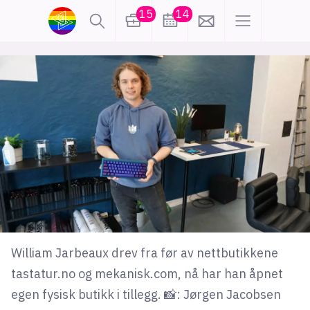
15
14
lønn
KI
karriere
meninger
utdanning
sikkerhet
kontor
frontend
backend
apputvikling
devops
IoT
design
William Jarbeaux drev fra før av nettbutikkene
tilgjengelighet
ukas koder
inn/ut
tastatur.no og mekanisk.com, nå har han åpnet
egen fysisk butikk i tillegg. 📸: Jørgen Jacobsen
hobby