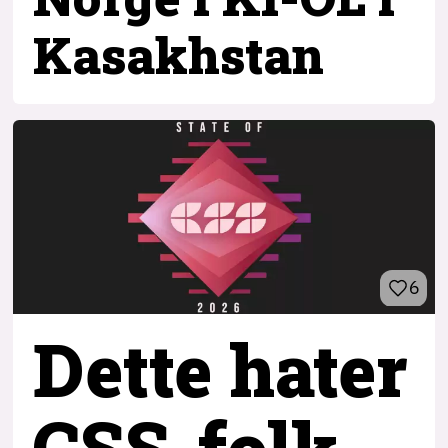
Kasakhstan
6
Dette hater
CSS-folk