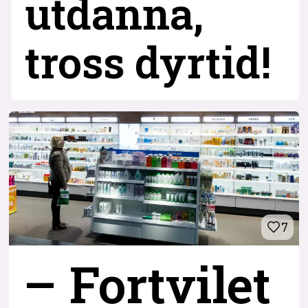
utdanna,
tross dyrtid!
7
– Fortvilet