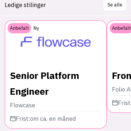
Ledige stilinger
Se alle
Anbefalt
Ny
Anbefalt
Senior Platform
Fron
Engineer
Folio 
Frist
Flowcase
Frist:
om ca. en måned