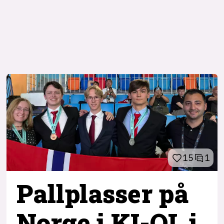
15
1
Pallplasser på
Norge i KI-OL i