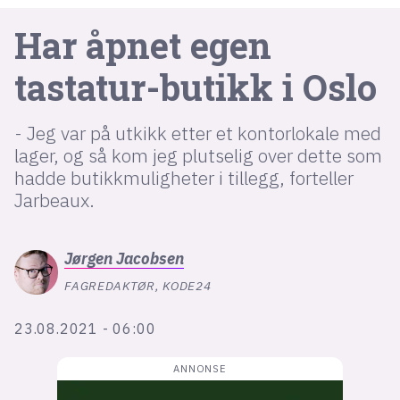
Har åpnet egen
lys modus
tastatur-butikk i Oslo
mørk modus
- Jeg var på utkikk etter et kontorlokale med
nyhetsbrev
lager, og så kom jeg plutselig over dette som
kode24-klubben
hadde butikkmuligheter i tillegg, forteller
LinkedIn
Jarbeaux.
Bluesky
Facebook
Jørgen
Jacobsen
FAGREDAKTØR, KODE24
annonsepriser
23.08.2021 - 06:00
annonseguide
suksesshistorier