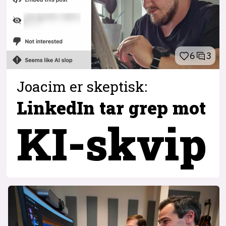
6
3
Joacim er skeptisk:
LinkedIn tar grep
mot
KI-skvip