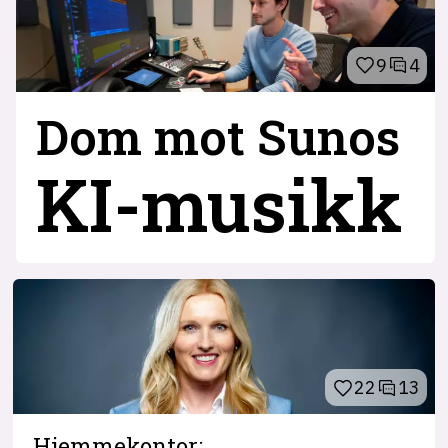
9
4
Dom mot Sunos
KI-musikk
22
13
Hjemmekontor: