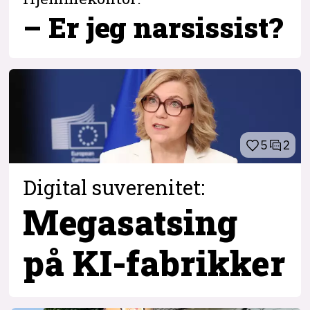
– Er jeg narsissist?
5
2
Digital suverenitet:
Megasatsing
på KI-fabrikker