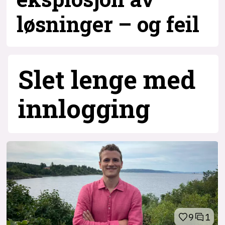
løsninger – og
feil
7
Slet lenge med
inn­logging
9
1