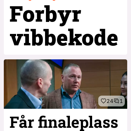
Forbyr
vibbekode
24
1
Får finaleplass