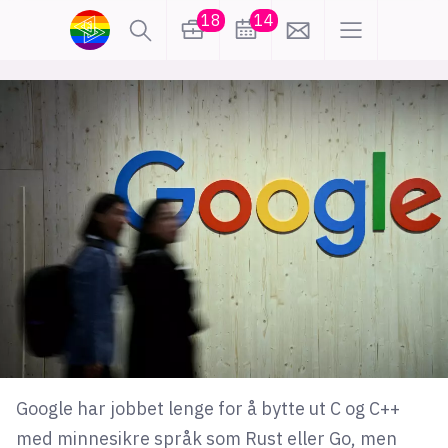
18
14
lønn
KI
karriere
meninger
utdanning
sikkerhet
kontor
frontend
backend
apputvikling
devops
IoT
design
tilgjengelighet
ukas koder
inn/ut
Google har jobbet lenge for å bytte ut C og C++
hobby
med minnesikre språk som Rust eller Go, men