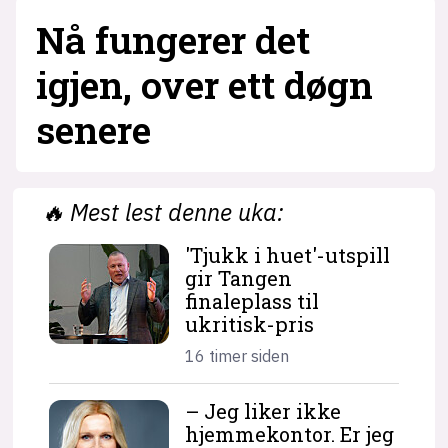
Nå fungerer det
igjen, over ett døgn
senere
🔥
Mest lest denne uka:
'Tjukk i huet'-utspill
gir Tangen
finaleplass til
ukritisk-pris
16 timer siden
– Jeg liker ikke
hjemme­kontor. Er jeg