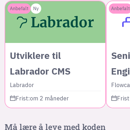
Anbefalt
Ny
Anbefalt
Utviklere til
Seni
Labrador CMS
Eng
Labrador
Flowca
Frist:
om 2 måneder
Frist
Må lære å leve med koden