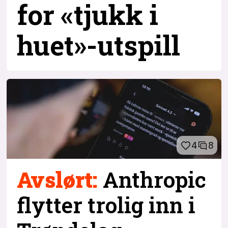
for «tjukk i
huet»-utspill
4
8
Avslørt:
Anthropic
flytter trolig inn i