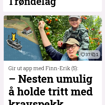
Trøndelag
37
1
Gir ut app med Finn-Erik (5):
– Nesten umulig
å holde tritt med
krav­spekk