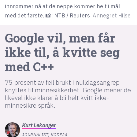
innrømmer nå at de neppe kommer helt i mål
med det første. 📸: NTB / Reuters
Annegret Hilse
lys modus
mørk modus
Google vil, men får
nyhetsbrev
ikke til, å kvitte seg
kode24-klubben
med C++
LinkedIn
Bluesky
75 prosent av feil brukt i nulldagsangrep
Facebook
knyttes til minnesikkerhet. Google mener de
likevel ikke klarer å bli helt kvitt ikke-
minnesikre språk.
annonsepriser
annonseguide
Kurt
Lekanger
suksesshistorier
JOURNALIST, KODE24