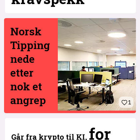
Norsk
Tipping
nede
etter
nok et
angrep
1
6
for
Går fra krypto til KI,