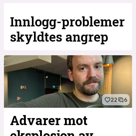
Innlogg-problemer
skyldtes angrep
22
6
Advarer mot
eksplosjon av