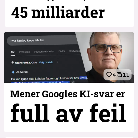
45 milliarder
4
11
Mener Googles KI-svar er
full av feil
3