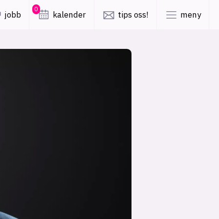
0
jobb
kalender
tips oss!
meny
lys modus
mørk modus
er
nyhetsbrev
kode24-klubben
LinkedIn
ing
Bluesky
Facebook
obby
annonsepriser
annonseguide