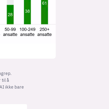
ngrep.
til å
AI ikke bare