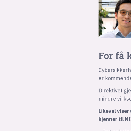
For få 
Cybersikkerh
er kommende r
Direktivet gj
mindre virks
Likevel vise
kjenner til N