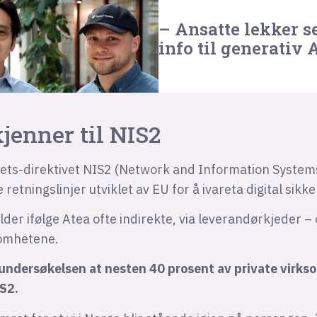
– Ansatte lekker s
info til generativ 
kjenner til NIS2
ets-direktivet NIS2 (Network and Information Systems
etningslinjer utviklet av EU for å ivareta digital sikke
elder ifølge Atea ofte indirekte, via leverandørkjeder –
omhetene.
r undersøkelsen at nesten 40 prosent av private virk
IS2.