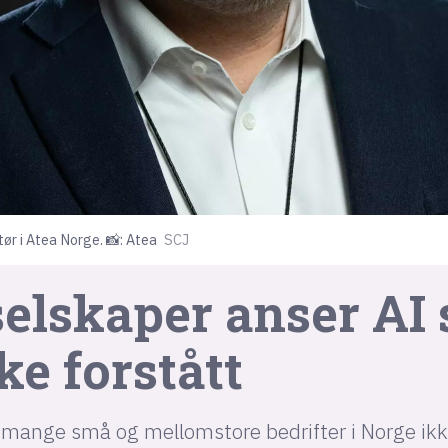
r i Atea Norge. 📸: Atea
SCJ
elskaper anser AI 
ke forstått
t mange små og mellomstore bedrifter i Norge ikk