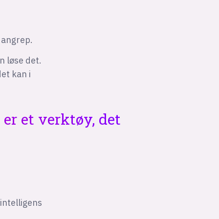
t angrep.
n løse det.
et kan i
er et verktøy, det
intelligens