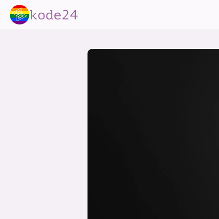
lønn
KI
utdanning
sikkerhet
kont
devops
IoT
design
tilgj