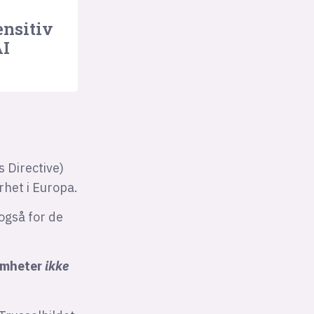
ensitiv
AI
 Directive)
rhet i Europa.
 også for de
somheter
ikke