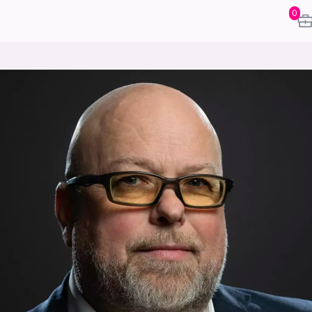
0
karriere
mening
or
frontend
backend
apputvikl
engelighet
ukas koder
inn/ut
h