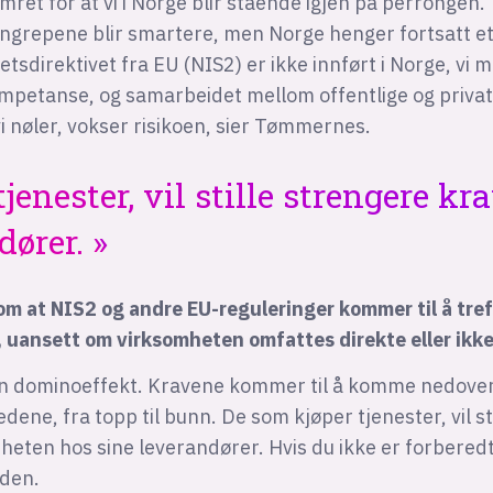
mret for at vi i Norge blir stående igjen på perrongen.
ngrepene blir smartere, men Norge henger fortsatt et
tsdirektivet fra EU (NIS2) er ikke innført i Norge, vi m
mpetanse, og samarbeidet mellom offentlige og privat
i nøler, vokser risikoen, sier Tømmernes.
enester, vil stille strengere kr
dører.
om at NIS2 og andre EU-reguleringer kommer til å tref
, uansett om virksomheten omfattes direkte eller ikke
 en dominoeffekt. Kravene kommer til å komme nedover
dene, fra topp til bunn. De som kjøper tjenester, vil st
erheten hos sine leverandører. Hvis du ikke er forberedt
eden.