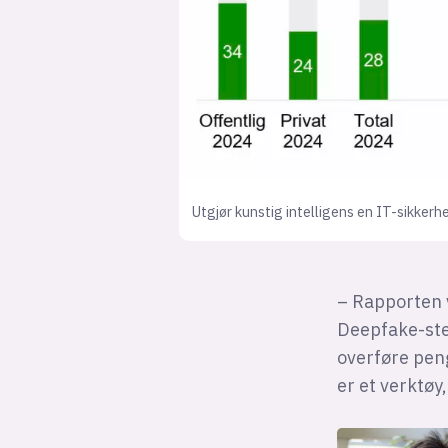
Utgjør kunstig intelligens en IT-sikkerh
– Rapporten v
Deepfake-stem
overføre peng
er et verktøy,