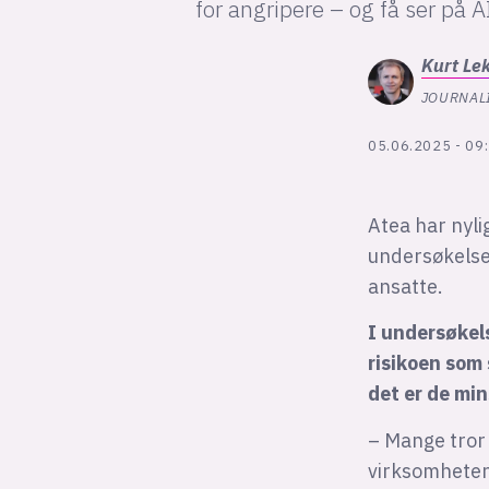
for angripere – og få ser på 
Kurt
Le
JOURNALI
05.06.2025 - 09
Atea har nyli
undersøkelse
ansatte.
I undersøkel
risikoen som 
det er de mi
– Mange tror
virksomhetene