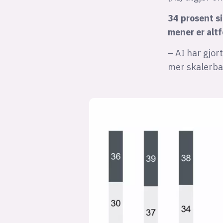
34 prosent si
mener er alt
– AI har gjor
mer skalerba