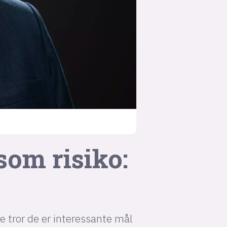
suksesshistorier
Bli firmapartner
som risiko:
e tror de er interessante mål