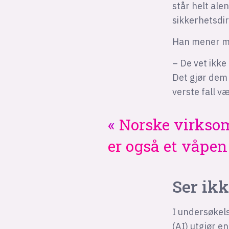
står helt ale
sikkerhetsdir
Han mener man
– De vet ikke
Det gjør dem 
verste fall v
Norske virksomh
er også et våpen
Ser ikk
I undersøkels
(AI) utgjør e