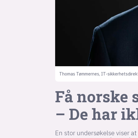
Thomas Tømmernes, IT-sikkerhetsdirektø
Få norske s
– De har ik
En stor undersøkelse viser a