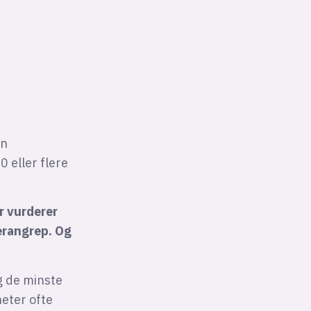
en
 eller flere
r vurderer
berangrep. Og
g de minste
eter ofte