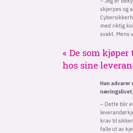
– Jeg er beky
skjerpes og a
Cybersikkerhe
med riktig ko
svakt. Mens v
De som kjøper tj
hos sine leveran
Han advarer 
næringslivet
– Dette blir
leverandørkje
krav til sikk
falle ut av kj