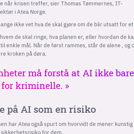
ne når krisen treffer, sier Thomas Tømmernes, IT-
ektør i Atea Norge.
ge ikke vet hva de skal gjøre om de blir utsatt for e
 hvem de skal ringe, hva planen er, eller hvordan de ka
til enkle mål. Når de først rammes, står de alene , og d
ære kroken på døra.
eter må forstå at AI ikke bare 
 for kriminelle.
e på AI som en risiko
en har Atea også spurt om hvorvidt de mener kunstig 
n sikkerhetsrisiko for dem.