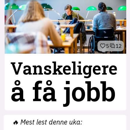
5
12
Vanskeligere
å få jobb
🔥
Mest lest denne uka: