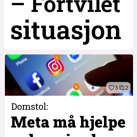
– Fortvilet
situasjon
3
2
Domstol:
Meta må hjelpe