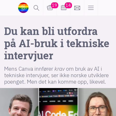
19
14
lønn
KI
Du kan bli utfordra
på AI-bruk i tekniske
karriere
meninger
intervjuer
utdanning
sikkerhet
kontor
Mens Canva innfører
krav
om bruk av AI i
frontend
backend
apputvikling
tekniske intervjuer, ser ikke norske utviklere
poenget. Men det kan komme opp, likevel.
devops
IoT
design
tilgjengelighet
ukas koder
inn/ut
hobby