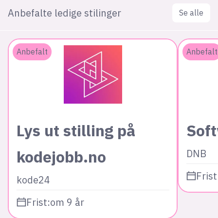
Anbefalte ledige stilinger
Se alle
Anbefalt
Anbefalt
Lys ut stilling på
Sof
kodejobb.no
DNB
Frist
kode24
Frist:
om 9 år