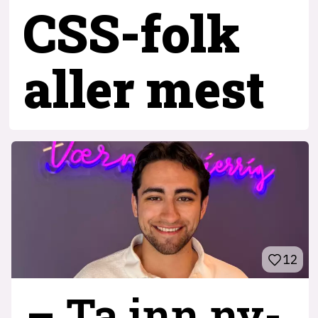
CSS-folk
aller mest
12
– Ta inn ny­