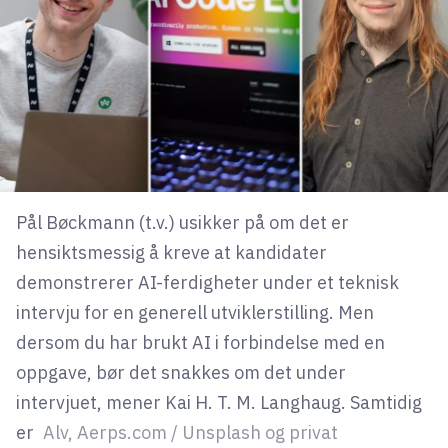
lys modus
mørk modus
nyhetsbrev
kode24-klubben
LinkedIn
Pål Bøckmann (t.v.) usikker på om det er
hensiktsmessig å kreve at kandidater
Bluesky
demonstrerer AI-ferdigheter under et teknisk
Facebook
intervju for en generell utviklerstilling. Men
dersom du har brukt AI i forbindelse med en
annonsepriser
oppgave, bør det snakkes om det under
annonseguide
intervjuet, mener Kai H. T. M. Langhaug. Samtidig
suksesshistorier
er
Alv, Aerps.com / Unsplash og privat