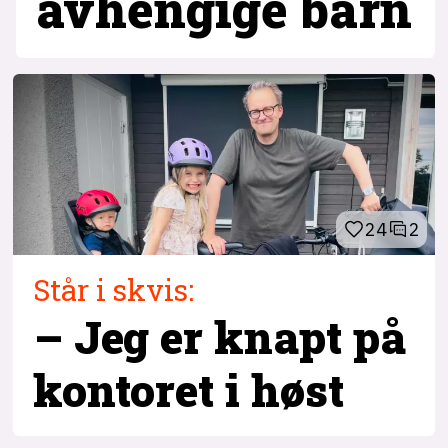
avhengige barn
24
2
Står i skvis:
– Jeg er knapt på
kontoret i høst