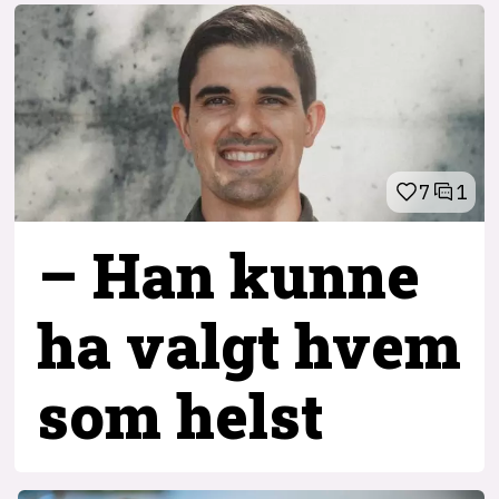
7
1
– Han kunne
ha valgt hvem
som helst