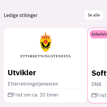
Ledige stilinger
Se alle
Anbefalt
Utvikler
Sof
Etterretningstjenesten
DNB
Frist:
om ca. 10 timer
Frist