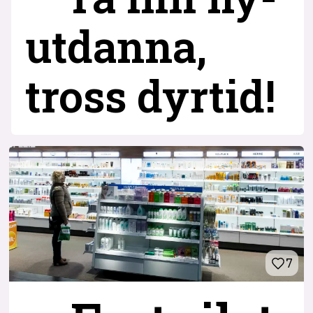
utdanna,
tross dyrtid!
7