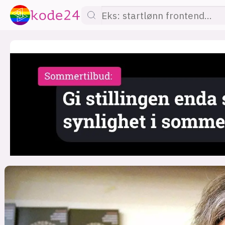
lønn
KI
utdanning
sikkerhet
kont
devops
IoT
design
tilgj