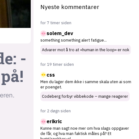
Nyeste kommentarer
for 7 timer siden
solem_dev
something something alert fatigue
...
Advarer mot å tro at «human in the loop» er nok
e: -
for 19 timer siden
 på!
css
Men du lager dem ikke i samme skala uten ai som
er poenget.
leren.
Codeberg forbyr vibbekode – mange reagerer
for 2 døgn siden
erikric
Kunne man sagt noe mer om hva slags oppgaver
de får, og hva man faktisk måles på? Et
bygg/snekker-ol
...