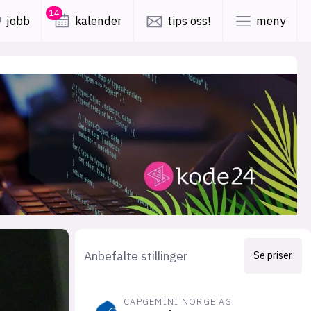
14
jobb
kalender
tips oss!
meny
lys modus
mørk modus
er
nyhetsbrev
kode24-klubben
LinkedIn
ing
Bluesky
Facebook
Anbefalte stillinger
Se priser
obby
annonsepriser
CAPGEMINI NORGE AS
annonseguide