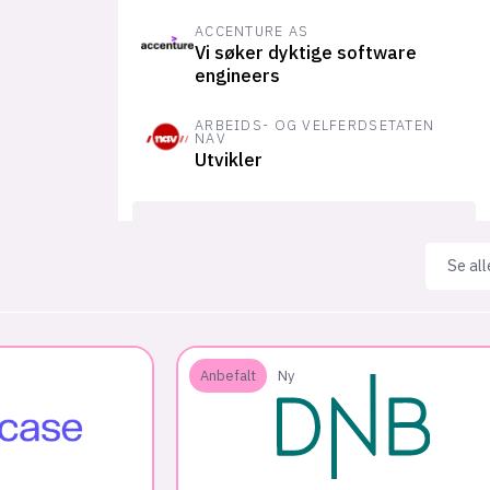
ACCENTURE AS
Vi søker dyktige software
engineers
ARBEIDS- OG VELFERDSETATEN
NAV
Utvikler
Vis alle
Se all
Anbefalt
Ny