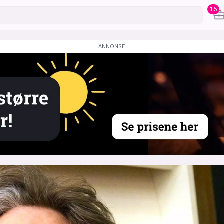
15
karriere
mening
or
frontend
backend
apputvikl
engelighet
ukas koder
inn/ut
h