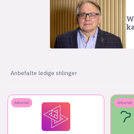
We
ka
Anbefalte ledige stilinger
Anbefalt
Anbefalt