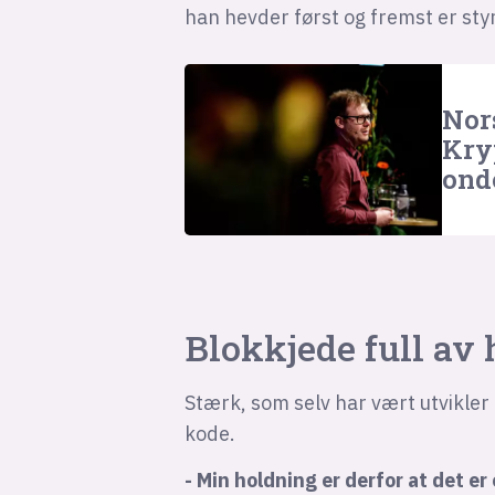
han hevder først og fremst er styr
Nor
Kry
ond
Blokkjede full av 
Stærk, som selv har vært utvikler 
kode.
- Min holdning er derfor at det er