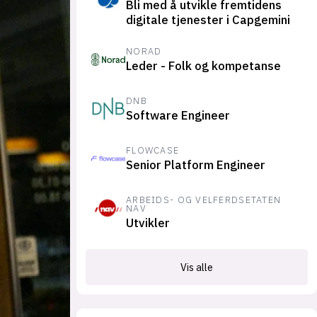
Bli med å utvikle fremtidens
suksesshistorier
digitale tjenester i Capgemini
Bli firmapartner
NORAD
Leder - Folk og kompetanse
DNB
Software Engineer
FLOWCASE
Senior Platform Engineer
ARBEIDS- OG VELFERDSETATEN
NAV
Utvikler
Vis alle