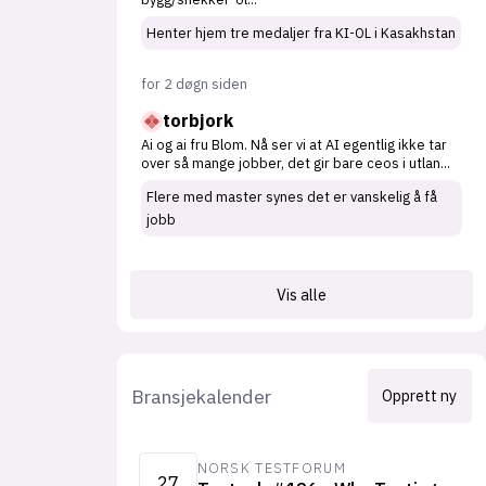
Henter hjem tre medaljer fra KI-OL i Kasakhstan
for 2 døgn siden
torbjork
Ai og ai fru Blom. Nå ser vi at AI egentlig ikke tar
over så mange jobber, det gir bare ceos i utlan
...
Flere med master synes det er vanskelig å få
jobb
Vis alle
Bransjekalender
Opprett ny
NORSK TESTFORUM
27