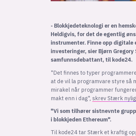
- Blokkjedeteknologi er en hemsko
Heldigvis, for det de egentlig ønsk
instrumenter. Finne opp digitale 
investeringer, sier Bjørn Gregory 
samfunnsdebattant, til kode24.
"Det finnes to typer programmerer
at de vil la programvare styre så
mirakel når programmer fungerer,
makt enn i dag",
skrev Stærk nyli
"Vi som tilhører sistnevnte gruppe
i blokkjeden Ethereum".
Til kode24 tar Stærk et kraftig 