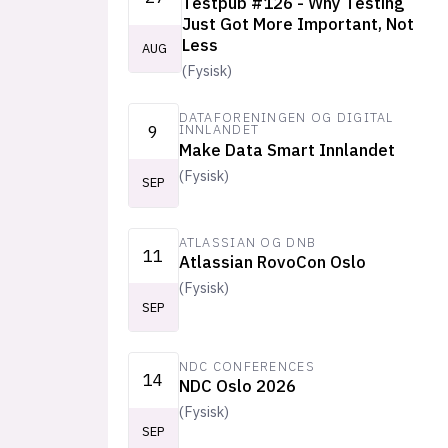
Testpub #126 - Why Testing
Just Got More Important, Not
Less
AUG
(
Fysisk
)
DATAFORENINGEN OG DIGITAL
9
INNLANDET
Make Data Smart Innlandet
(
Fysisk
)
SEP
ATLASSIAN OG DNB
11
Atlassian RovoCon Oslo
(
Fysisk
)
SEP
NDC CONFERENCES
14
NDC Oslo 2026
(
Fysisk
)
SEP