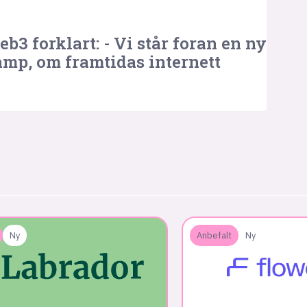
b3 forklart: - Vi står foran en ny
mp, om framtidas internett
Ny
Anbefalt
Ny