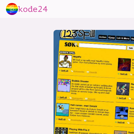
lønn
KI
utdanning
sikkerhet
kont
devops
IoT
design
tilgj