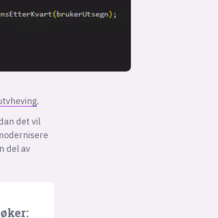
-utvheving
.
dan det vil
 modernisere
n del av
pøker: