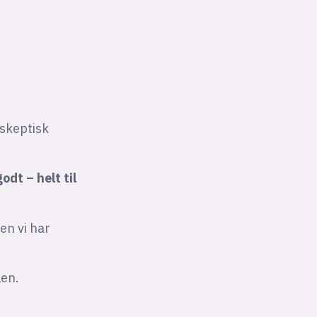
 skeptisk
odt – helt til
en vi har
len.