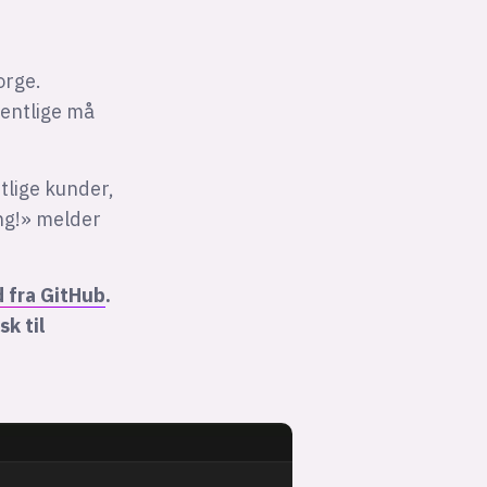
orge.
fentlige må
tlige kunder,
ng!» melder
d fra GitHub
.
k til