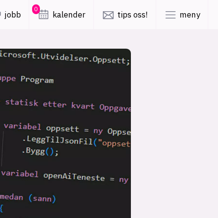
0
jobb
kalender
tips oss!
meny
lys modus
mørk modus
er
nyhetsbrev
kode24-klubben
LinkedIn
ing
Bluesky
Facebook
obby
annonsepriser
annonseguide