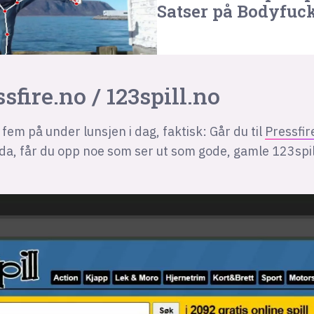
Satser på Bodyfuc
ssfire.no / 123spill.no
 fem på under lunsjen i dag, faktisk: Går du til
Pressfir
ida, får du opp noe som ser ut som gode, gamle 123spil