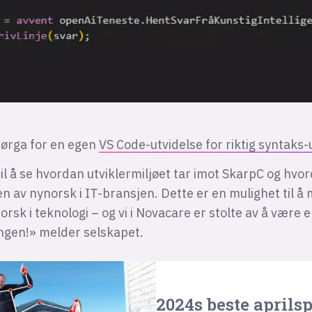
sørga for en egen
VS Code-utvidelse for riktig syntaks
til å se hvordan utviklermiljøet tar imot SkarpC og hvor
n av nynorsk i IT-bransjen. Dette er en mulighet til å
orsk i teknologi – og vi i Novacare er stolte av å være e
ingen!» melder selskapet.
2024s beste aprils