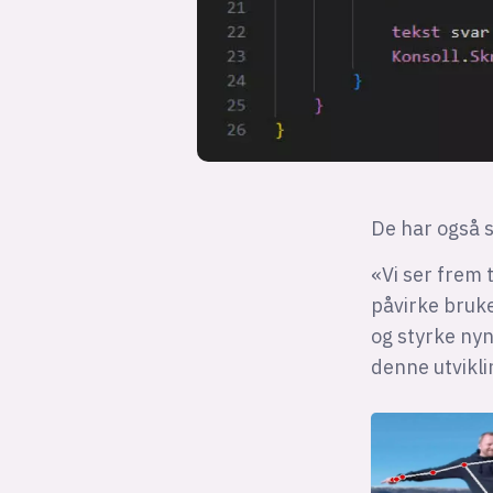
De har også 
«Vi ser frem 
påvirke bruke
og styrke nyn
denne utvikl