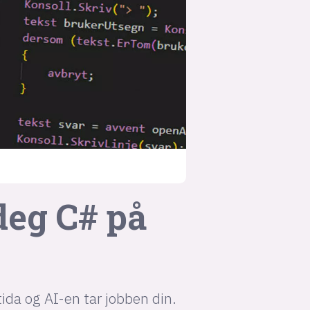
suksesshistorier
Bli firmapartner
deg C# på
tida og AI-en tar jobben din.