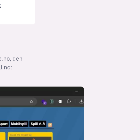
k
e.no
, den
l.no: