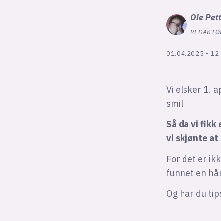
Ole Pet
REDAKTØ
01.04.2025 - 12
Vi elsker 1. a
smil.
Så da vi fikk
vi skjønte at
For det er ik
funnet en hån
Og har du tip