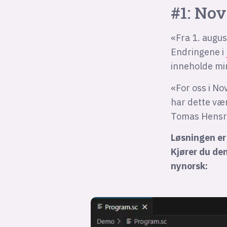
#1: No
«Fra 1. augus
Endringene i
inneholde mi
«For oss i No
har dette vær
Tomas Hensr
Løsningen er
Kjører du den
nynorsk: