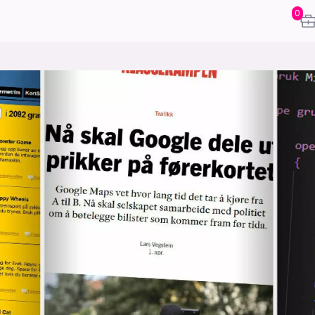
0
karriere
mening
or
frontend
backend
apputvikl
engelighet
ukas koder
inn/ut
h