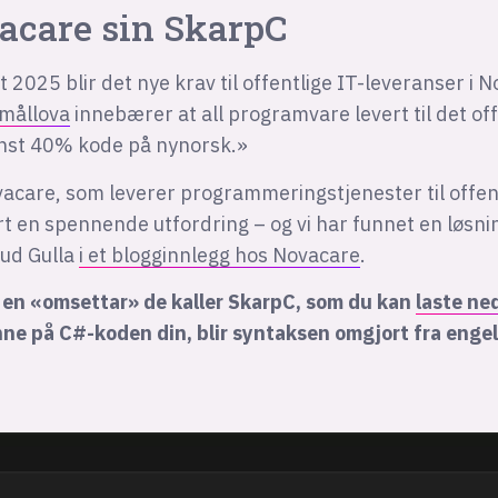
vacare sin SkarpC
t 2025 blir det nye krav til offentlige IT-leveranser i N
mållova
innebærer at all programvare levert til det of
nst 40% kode på nynorsk.»
vacare, som leverer programmeringstjenester til offen
t en spennende utfordring – og vi har funnet en løsni
ud Gulla
i et blogginnlegg hos Novacare
.
 en «omsettar» de kaller SkarpC, som du kan
laste ne
ne på C#-koden din, blir syntaksen omgjort fra engels