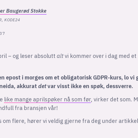
ter
Baugerød Stokke
R, KODE24
:37
pril – og leser absolutt
alt
vi kommer over i dag med et
 en epost i morges om et obligatorisk GDPR-kurs, lo vi g
 neida, akkurat
det
var visst ikke en spøk, dessverre.
ke
like mange aprilspøker nå som før
, virker det som. M
dfull fra bransjen vår!
s om flere, hører vi veldig gjerne fra deg under artikke