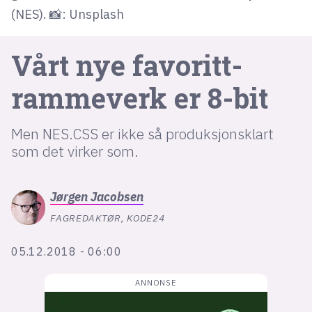
(NES). 📸: Unsplash
lys modus
Vårt nye favoritt-
mørk modus
rammeverk er 8-bit
nyhetsbrev
kode24-klubben
Men NES.CSS er ikke så produksjonsklart
som det virker som.
LinkedIn
Bluesky
Jørgen
Jacobsen
Facebook
FAGREDAKTØR, KODE24
annonsepriser
05.12.2018 - 06:00
annonseguide
suksesshistorier