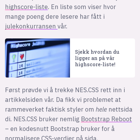
highscore-liste
. En liste som viser hvor
mange poeng dere lesere har fått i
julekonkurransen
vår.
Sjekk hvordan du
ligger an på vår
highscore-liste!
Først prøvde vi å trekke NES.CSS rett inn i
artikkelsiden vår. Da fikk vi problemet at
rammeverket faktisk styler om
hele
nettsida
di. NES.CSS bruker nemlig
Bootstrap Reboot
– en kodesnutt Bootstrap bruker for å
normalisere CSS-verdier på sida.