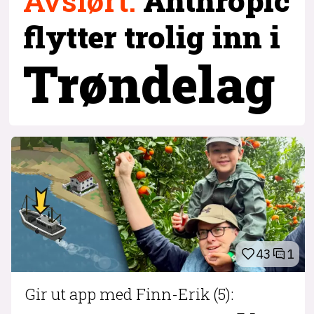
Avslørt
:
Anthropic
flytter trolig inn i
Trøndelag
43
1
Gir ut app med Finn-Erik (5):