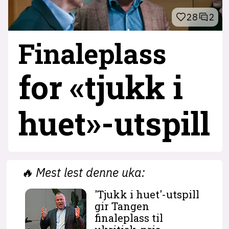
28
2
Finaleplass
for «tjukk i
huet»-utspill
🔥
Mest lest denne uka:
'Tjukk i huet'-utspill
gir Tangen
finaleplass til