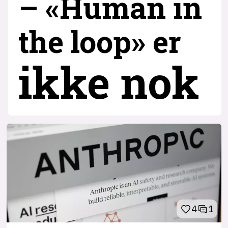
– «Human in
the loop» er
ikke nok
4
1