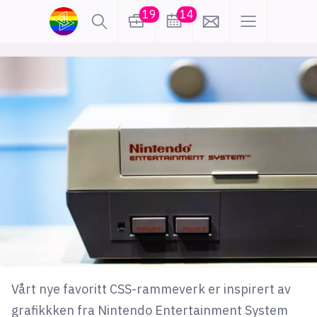
19
14
lønn
KI
karriere
meninger
utdanning
sikkerhet
kontor
frontend
backend
apputvikling
devops
IoT
design
tilgjengelighet
ukas koder
inn/ut
Vårt nye favoritt CSS-rammeverk er inspirert av
hobby
grafikkken fra Nintendo Entertainment System