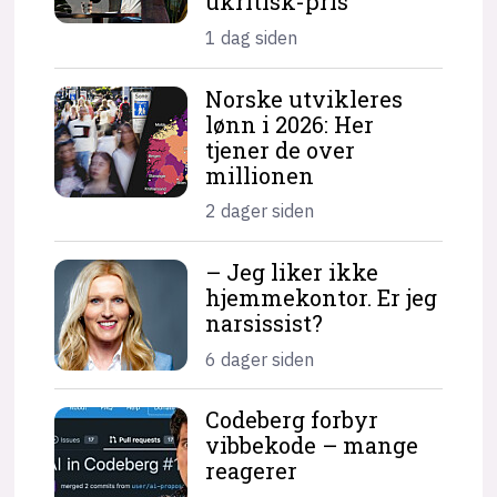
ukritisk-pris
1 dag siden
Norske utvikleres
lønn i 2026: Her
tjener de over
millionen
2 dager siden
– Jeg liker ikke
hjemme­kontor. Er jeg
narsissist?
6 dager siden
Codeberg forbyr
vibbekode – mange
reagerer