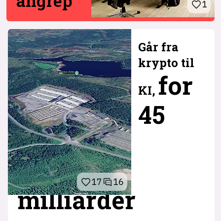
angrep
1
Går fra
krypto til
for
KI,
45
17
16
milliarder