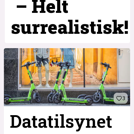
– Helt
surrealistisk!
3
Datatilsynet