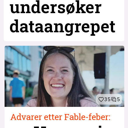
undersøker
dataangrepet
35
5
Advarer etter Fable-feber: