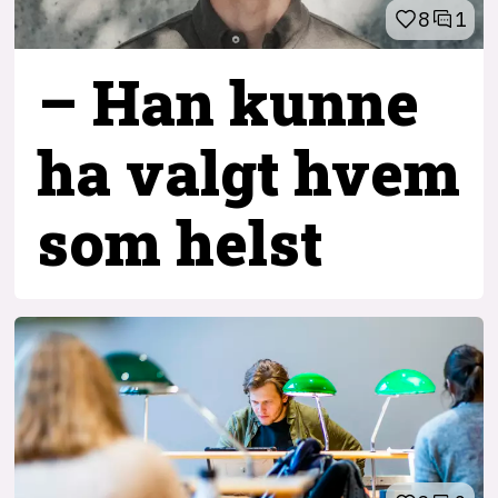
8
1
– Han kunne
ha valgt hvem
som helst