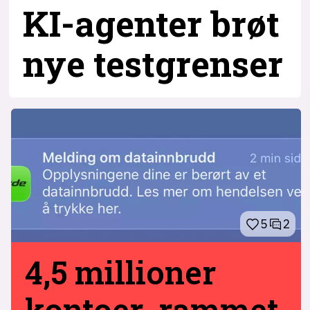
KI-agenter brøt
nye testgrenser
5
2
4,5 millioner
kontoer rammet