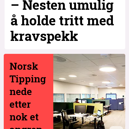
– Nesten umulig
å holde tritt med
krav­spekk
Norsk
Tipping
nede
etter
nok et