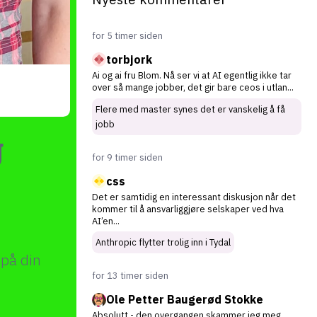
for 5 timer siden
torbjork
Ai og ai fru Blom. Nå ser vi at AI egentlig ikke tar
over så mange jobber, det gir bare ceos i utlan
...
Flere med master synes det er vanskelig å få
jobb
g
for 9 timer siden
css
Det er samtidig en interessant diskusjon når det
kommer til å ansvarliggjøre selskaper ved hva
AI’en
...
Anthropic flytter trolig inn i Tydal
 på din
for 13 timer siden
Ole Petter Baugerød Stokke
Absolutt - den overgangen skammer jeg meg