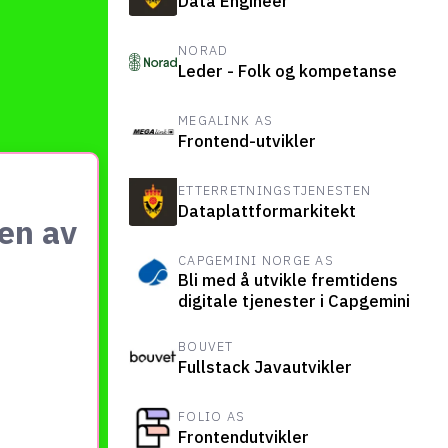
Data Engineer
NORAD
Leder - Folk og kompetanse
MEGALINK AS
Frontend-utvikler
ETTERRETNINGSTJENESTEN
Dataplattformarkitekt
oen av
CAPGEMINI NORGE AS
Bli med å utvikle fremtidens
digitale tjenester i Capgemini
BOUVET
Fullstack Javautvikler
FOLIO AS
Frontendutvikler