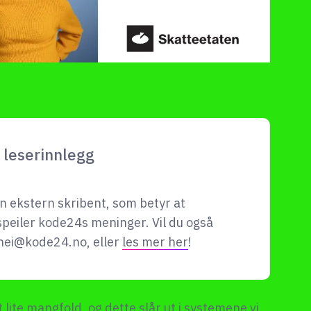
leserinnlegg
en ekstern skribent, som betyr at
speiler kode24s meninger. Vil du også
hei@kode24.no
, eller
les mer her
!
 lite mangfold, og dette slår ut i systemene vi