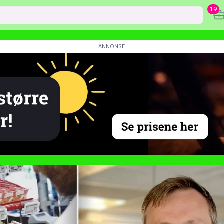
19
karriere
mening
or
frontend
backend
apputvikl
engelighet
ukas koder
inn/ut
h