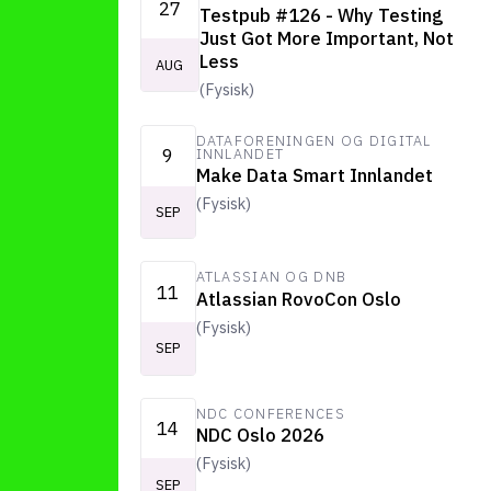
27
Testpub #126 - Why Testing
Just Got More Important, Not
Less
AUG
(
Fysisk
)
DATAFORENINGEN OG DIGITAL
9
INNLANDET
Make Data Smart Innlandet
(
Fysisk
)
SEP
ATLASSIAN OG DNB
11
Atlassian RovoCon Oslo
(
Fysisk
)
SEP
NDC CONFERENCES
14
NDC Oslo 2026
(
Fysisk
)
SEP