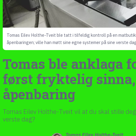
Tomas Eilev Holthe-Tveit ble tatt i tilfeldig kontroll på en matbuti
åpenbaringen; ville han møtt sine egne systemer på sine verste dag
Tomas ble anklaga fo
først fryktelig sinn
åpenbaring
Tomas Eilev Holthe-Tveit vil at du skal stille de
verste dag?
Tomas Eilev
Holthe-Tveit