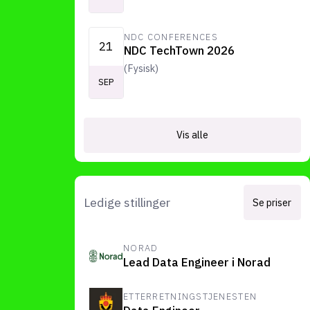
NDC CONFERENCES
21
NDC TechTown 2026
(
Fysisk
)
SEP
Vis alle
Ledige stillinger
Se priser
NORAD
Lead Data Engineer i Norad
ETTERRETNINGSTJENESTEN