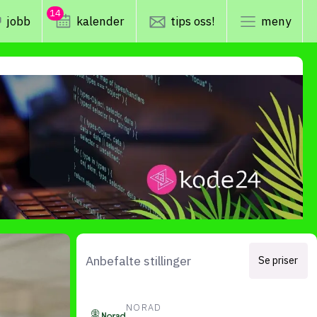
14
jobb
kalender
tips oss!
meny
lys modus
mørk modus
er
nyhetsbrev
kode24-klubben
LinkedIn
ing
Bluesky
Facebook
Anbefalte stillinger
Se priser
obby
annonsepriser
NORAD
annonseguide