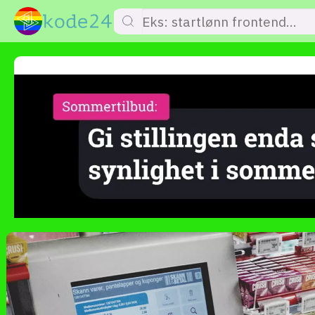
lønn
KI
utdanning
sikkerhet
kont
devops
IoT
design
tilgj