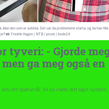
kk, ikke den som er avbilda. Det var da problemene starta, og da han fikk
er? 📸: Fredrik Hagen / NTB / privat / kode24
r tyveri: - Gjorde me
a, men ga meg også en
g selv ett spørsmål: Vil du møte ditt eget system,