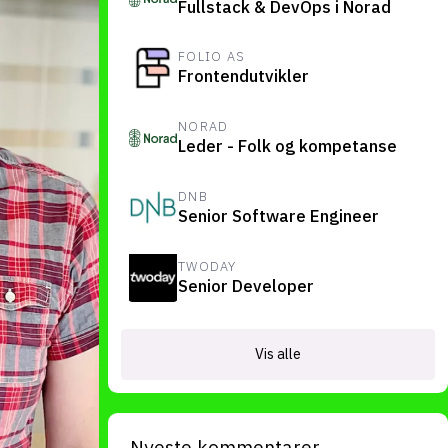
Fullstack & DevOps i Norad
suksesshistorier
Bli firmapartner
FOLIO AS
Frontendutvikler
NORAD
Leder - Folk og kompetanse
DNB
Senior Software Engineer
TWODAY
Senior Developer
Vis alle
Nyeste kommentarer