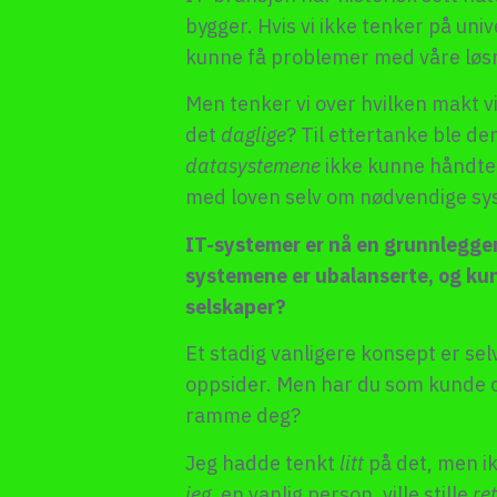
bygger. Hvis vi ikke tenker på uni
kunne få problemer med våre løs
Men tenker vi over hvilken makt vi 
det
daglige
? Til ettertanke ble den
datasystemene
ikke kunne håndtere
med loven selv om nødvendige sys
IT-systemer er nå en grunnlegge
systemene er ubalanserte, og kun
selskaper?
Et stadig vanligere konsept er sel
oppsider. Men har du som kunde og
ramme deg?
Jeg hadde tenkt
litt
på det, men ik
jeg
, en vanlig person, ville stille
re