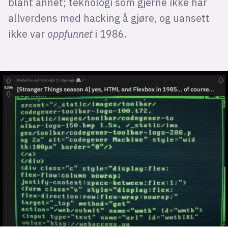
blant annet; teknologi som gjerne ikke har
allverdens med hacking å gjøre, og uansett
ikke var
oppfunnet
i 1986.