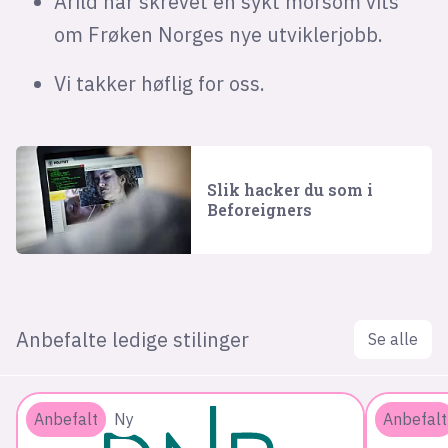
Arild har skrevet en sykt morsom vits
om Frøken Norges nye utviklerjobb.
Vi takker høflig for oss.
Slik hacker du som i
Beforeigners
Anbefalte ledige stilinger
Se alle
Anbefalt
Ny
Anbefalt