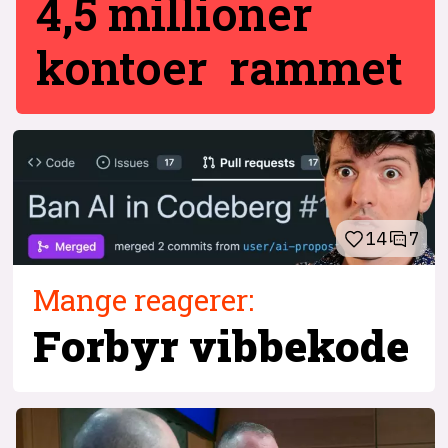
4,5 millioner
kontoer rammet
14
7
Mange reagerer:
Forbyr vibbekode