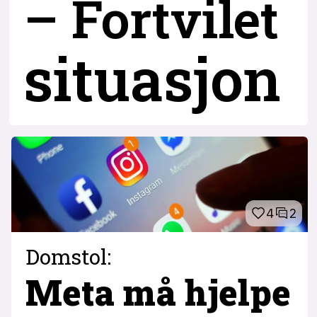
– Fortvilet
situasjon
4
2
Domstol:
Meta må hjelpe