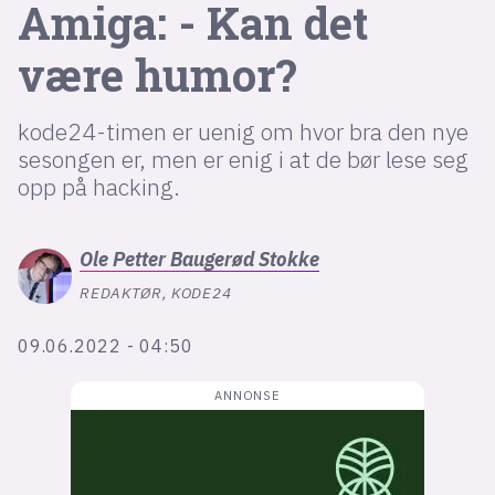
Amiga: - Kan det
være humor?
lys modus
mørk modus
kode24-timen er uenig om hvor bra den nye
sesongen er, men er enig i at de bør lese seg
nyhetsbrev
opp på hacking.
kode24-klubben
LinkedIn
Ole Petter
Baugerød Stokke
Bluesky
REDAKTØR, KODE24
Facebook
09.06.2022 - 04:50
annonsepriser
annonseguide
suksesshistorier