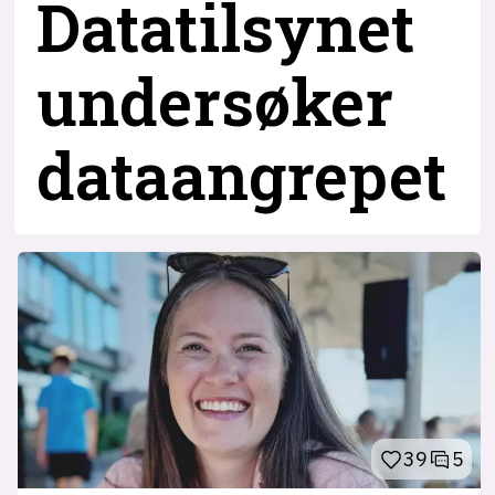
Datatilsynet
undersøker
dataangrepet
39
5