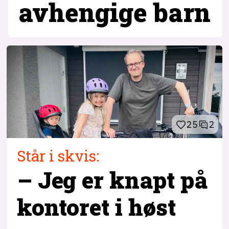
avhengige barn
25
2
Står i skvis:
– Jeg er knapt på
kontoret i høst