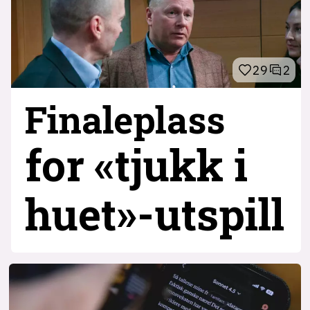
29
2
Finaleplass
for «tjukk i
huet»-utspill