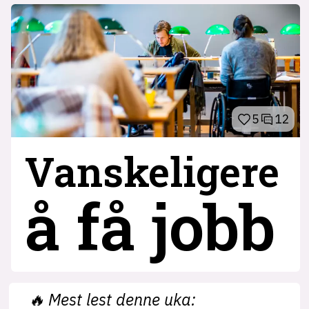
5
12
Vanskeligere
å få jobb
🔥
Mest lest denne uka: