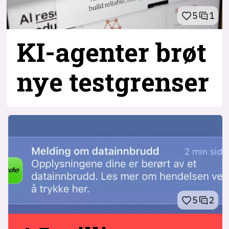
5
1
KI-agenter brøt
nye testgrenser
5
2