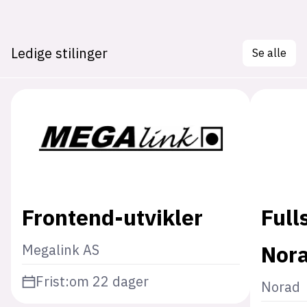
Ledige stilinger
Se alle
Frontend-utvikler
Full
Nor
Megalink AS
Frist:
om 22 dager
Norad