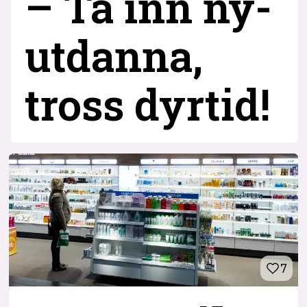
– Ta inn ny­
utdanna,
tross dyrtid!
7