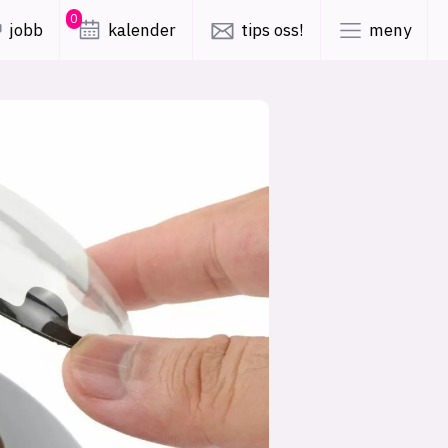
0
jobb
kalender
tips oss!
meny
lys modus
mørk modus
er
nyhetsbrev
kode24-klubben
LinkedIn
ing
Bluesky
Facebook
obby
annonsepriser
annonseguide