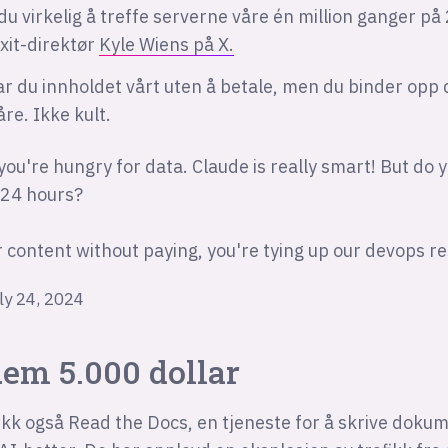
u virkelig å treffe serverne våre én million ganger på
ixit-direktør
Kyle Wiens på X.
ar du innholdet vårt uten å betale, men du binder opp
re. Ikke kult.
 you're hungry for data. Claude is really smart! But do y
n 24 hours?
r content without paying, you're tying up our devops re
ly 24, 2024
dem 5.000 dollar
ikk også Read the Docs, en tjeneste for å skrive dokum