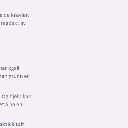
e de kravler.
 respekt av
 har også
nen grunn er
. Og hjelp kan
et å ha en
aktisk talt