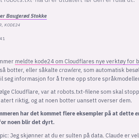
ter
Baugerød Stokke
R, KODE24
:41
sommer
meldte kode24 om Cloudflares nye verktøy for b
tså botter, eller såkalte
crawlere,
som automatisk besøk
til seg informasjon for å trene opp store språkmodeller
ølge Cloudflare, var at robots.txt-filene som skal stop
datert riktig, og at noen botter uansett overser dem.
ommeren har det kommet flere eksempler på at dette
e
or noen blir det dyrt.
pic: Jeg skjønner at du er sulten på data. Claude er ve