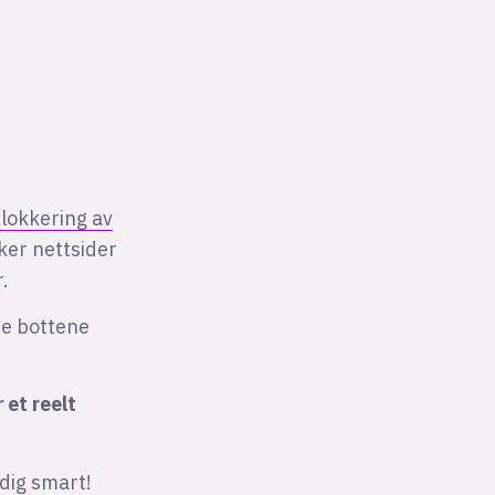
lokkering av
er nettsider
.
pe bottene
r
et reelt
ldig smart!