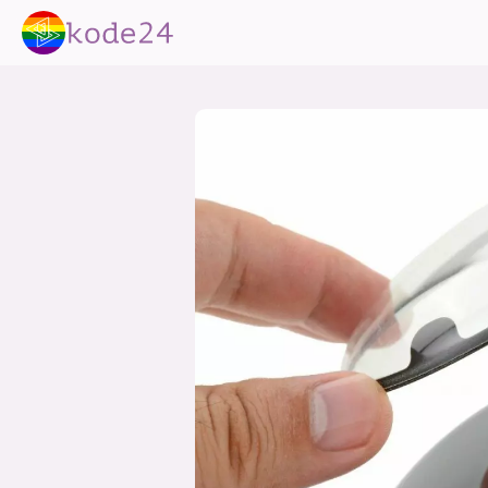
lønn
KI
utdanning
sikkerhet
kont
devops
IoT
design
tilgj