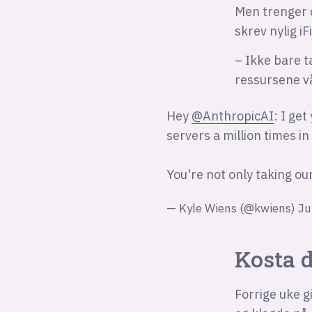
Men trenger d
skrev nylig iF
– Ikke bare t
ressursene vå
Hey
@AnthropicAI
: I get
servers a million times i
You're not only taking ou
— Kyle Wiens (@kwiens)
Ju
Kosta 
Forrige uke g