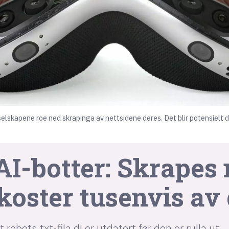
selskapene roe ned skrapinga av nettsidene deres. Det blir potensielt d
I-botter: Skrapes 
koster tusenvis av 
robots.txt-fila di er utdatert før den er rulla ut.