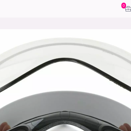
0
karriere
mening
or
frontend
backend
apputvikl
engelighet
ukas koder
inn/ut
h