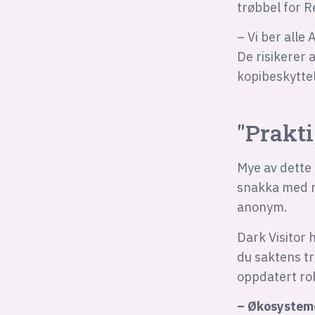
trøbbel for R
– Vi ber alle
De risikerer
kopibeskytte
"Prakti
Mye av dette
snakka med m
anonym.
Dark Visitor 
du saktens tr
oppdatert rob
– Økosystemet