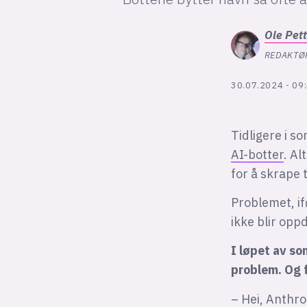
Ole Pet
REDAKTØ
30.07.2024 - 09
Tidligere i 
AI-botter
. Al
for å skrape 
Problemet, if
ikke blir opp
I løpet av s
problem. Og f
– Hei, Anthro