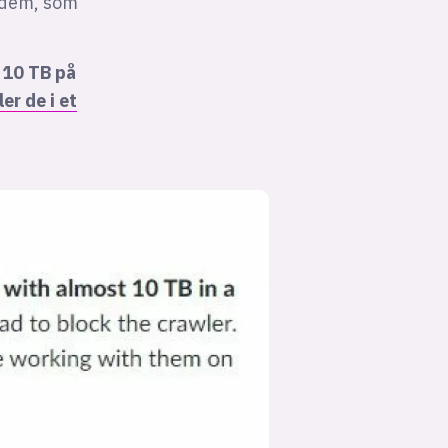
a dem, som
 10 TB på
ler de i et