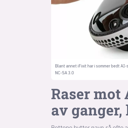
Blant annet iFixit har i sommer bedt AI-
NC-SA 3.0
Raser mot A
av ganger, 
Bottene bytter navn så ofte at 