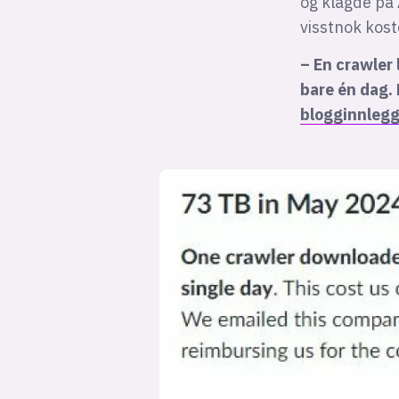
og klagde på 
visstnok kost
– En crawler 
bare én dag. 
blogginnlegg