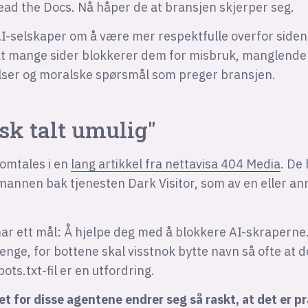
ead the Docs. Nå håper de at bransjen skjerper seg.
 AI-selskaper om å være mer respektfulle overfor siden
 at mange sider blokkerer dem for misbruk, manglende
lser og moralske spørsmål som preger bransjen.
sk talt umulig"
 omtales i en
lang artikkel fra nettavisa 404 Media
. De
annen bak tjenesten Dark Visitor, som av en eller an
har ett mål: Å hjelpe deg med å blokkere AI-skraperne
enge, for bottene skal visstnok bytte navn så ofte at d
ots.txt-fil er en utfordring.
 for disse agentene endrer seg så raskt, at det er pr