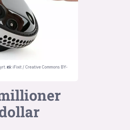
suksesshistorier
Bli firmapartner
yrt. 📸: iFixit / Creative Commons BY-
millioner
dollar