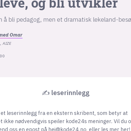
leve, og bli utvikler
bli pedagog, men et dramatisk lekeland-besøk
med
Omar
, AIZE
:00
✍ leserinnlegg
 et leserinnlegg fra en ekstern skribent, som betyr at
t ikke nødvendigvis speiler kode24s meninger. Vil du 
end oss en epost på
hei@kode24.no
, eller
les mer her
!