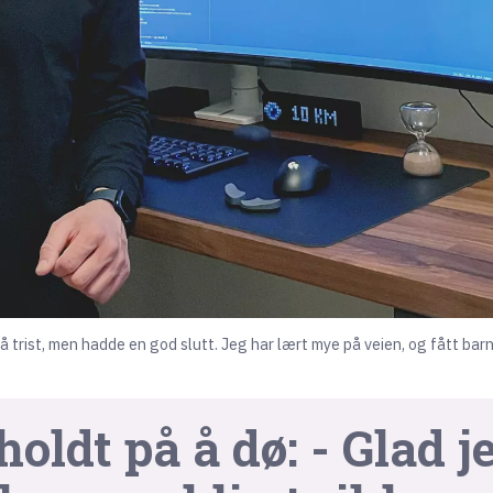
så trist, men hadde en god slutt. Jeg har lært mye på veien, og fått bar
dt på å dø: - Glad je