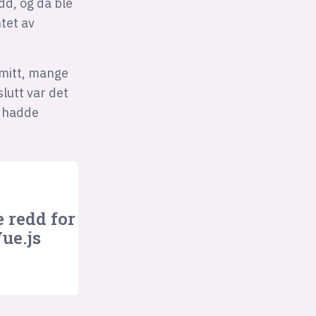
dd, og da ble
ntet av
 mitt, mange
lutt var det
m hadde
e redd for
ue.js