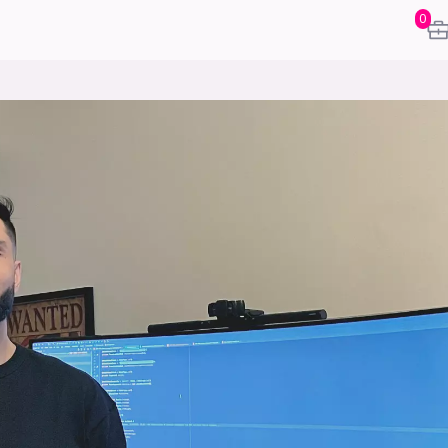
0
karriere
mening
or
frontend
backend
apputvikl
engelighet
ukas koder
inn/ut
h