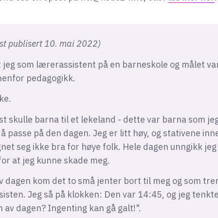
rst publisert 10. mai 2022)
 jeg som lærerassistent på en barneskole og målet var
nenfor pedagogikk.
kke.
st skulle barna til et lekeland - dette var barna som je
 passe på den dagen. Jeg er litt høy, og stativene inn
net seg ikke bra for høye folk. Hele dagen unngikk jeg
 for at jeg kunne skade meg.
v dagen kom det to små jenter bort til meg og som treng
sisten. Jeg så på klokken: Den var 14:45, og jeg tenkt
n av dagen? Ingenting kan gå galt!".