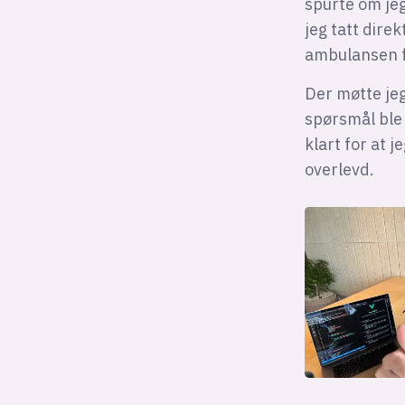
spurte om jeg
jeg tatt direk
ambulansen fo
Der møtte jeg
spørsmål ble 
klart for at 
overlevd.