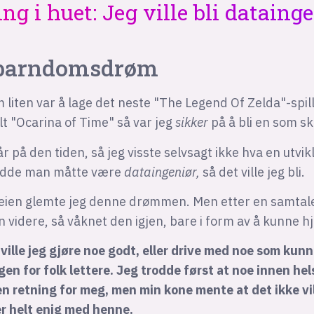
ng i huet: Jeg ville bli dataing
 barndomsdrøm
liten var å lage det neste "The Legend Of Zelda"-spill
lt "Ocarina of Time" så var jeg
sikker
på å bli en som sku
år på den tiden, så jeg visste selvsagt ikke hva en utvik
rodde man måtte være
dataingeniør,
så det ville jeg bli.
veien glemte jeg denne drømmen. Men etter en samta
 videre, så våknet den igjen, bare i form av å kunne hj
ville jeg gjøre noe godt, eller drive med noe som kun
en for folk lettere. Jeg trodde først at noe innen he
n retning for meg, men min kone mente at det ikke vi
er helt enig med henne.