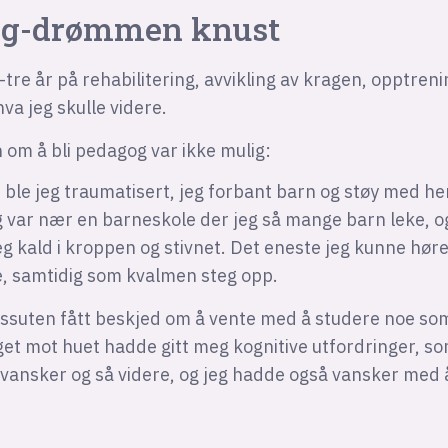
og-drømmen knust
-tre år på rehabilitering, avvikling av kragen, opptren
hva jeg skulle videre.
om å bli pedagog var ikke mulig:
 ble jeg traumatisert, jeg forbant barn og støy med h
 var nær en barneskole der jeg så mange barn leke, o
eg kald i kroppen og stivnet. Det eneste jeg kunne høre
e, samtidig som kvalmen steg opp.
ssuten fått beskjed om å vente med å studere noe som
et mot huet hadde gitt meg kognitive utfordringer, som
nvansker og så videre, og jeg hadde også vansker med 