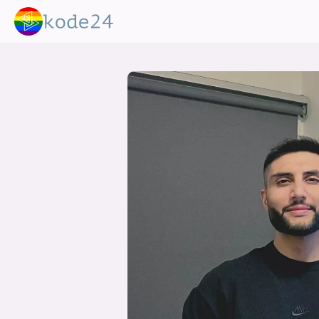
lønn
KI
utdanning
sikkerhet
kont
devops
IoT
design
tilgj