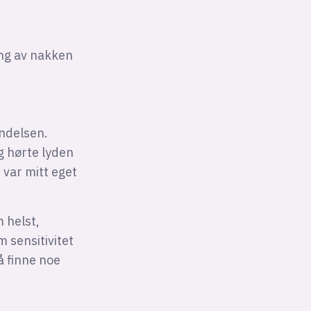
ing av nakken
endelsen.
g hørte lyden
 var mitt eget
 helst,
 sensitivitet
å finne noe