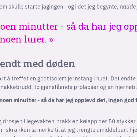
om skulle starte jagingen - og i det jeg begynte,
hadde 
oen minutter - så da har jeg op
 noen lurer.
endt med døden
rt å treffet en godt isolert jernstang i huet. Det endt
 nakkebrudd, to gjenstående prolapser og en hjernebl
 noen minutter - så da har jeg opplevd det, ingen god f
g drosje til legevakten, trakk en kølapp der 50 stykker
i skranken la merke til at jeg trengte umiddelbart hj