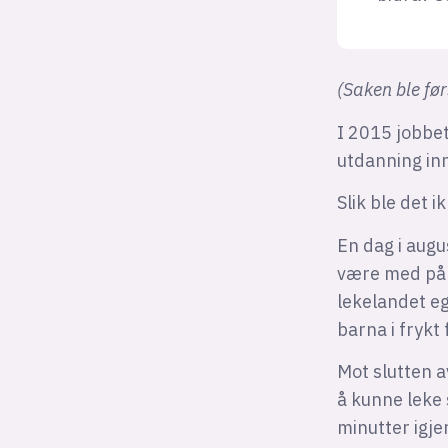
(Saken ble fø
I 2015 jobbet
utdanning in
Slik ble det i
En dag i augu
være med på å
lekelandet eg
barna i frykt
Mot slutten a
å kunne leke 
minutter igje