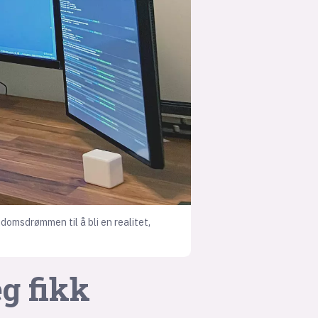
suksesshistorier
Bli firmapartner
ndomsdrømmen til å bli en realitet,
g fikk