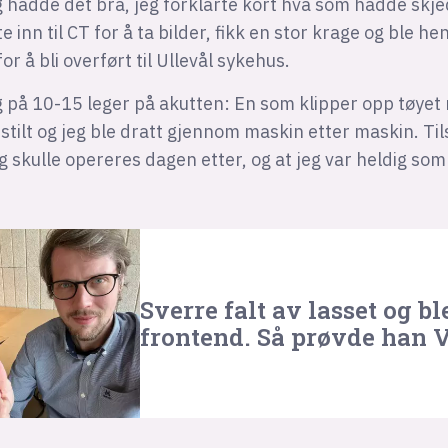
 hadde det bra, jeg forklarte kort hva som hadde skje
te inn til CT for å ta bilder, fikk en stor krage og ble he
r å bli overført til Ullevål sykehus.
 på 10-15 leger på akutten: En som klipper opp tøyet
stilt og jeg ble dratt gjennom maskin etter maskin. Tils
jeg skulle opereres dagen etter, og at jeg var heldig so
Sverre falt av lasset og bl
frontend. Så prøvde han V