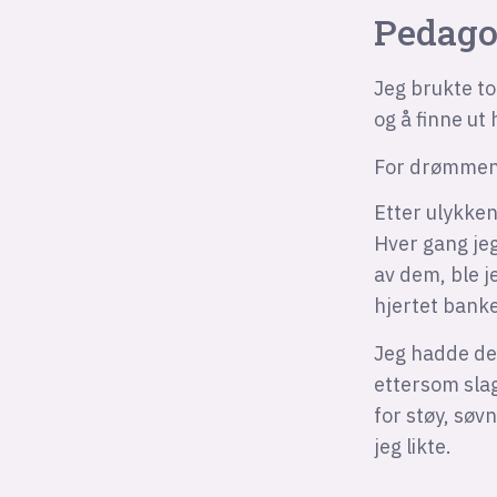
Pedag
Jeg brukte to
og å finne ut 
For drømmen 
Etter ulykken
Hver gang jeg
av dem, ble j
hjertet bank
Jeg hadde de
ettersom slag
for støy, søv
jeg likte.