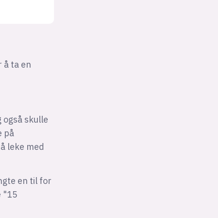
 å ta en
g også skulle
e på
 å leke med
te en til for
e "15