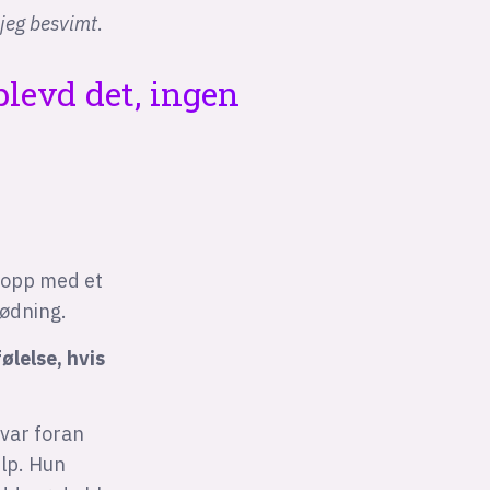
jeg besvimt
.
plevd det, ingen
e opp med et
ødning.
ølelse, hvis
 var foran
elp. Hun