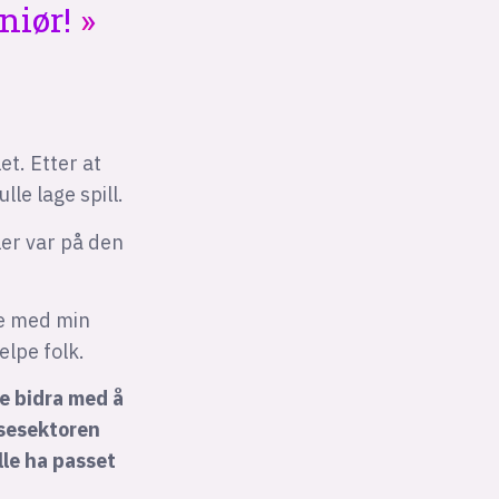
eniør!
et. Etter at
lle lage spill.
ler var på den
le med min
elpe folk.
ne bidra med å
lsesektoren
lle ha passet