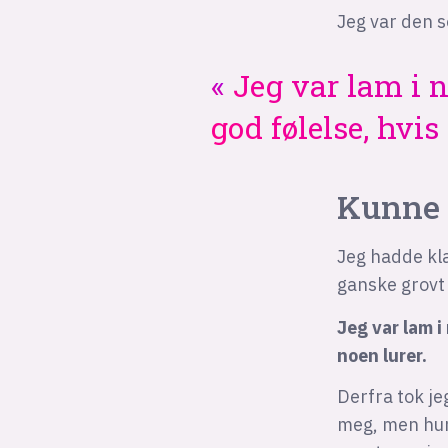
Jeg var den s
Jeg var lam i n
god følelse, hvis
Kunne 
Jeg hadde kla
ganske grovt
Jeg var lam i
noen lurer.
Derfra tok je
meg, men hun 