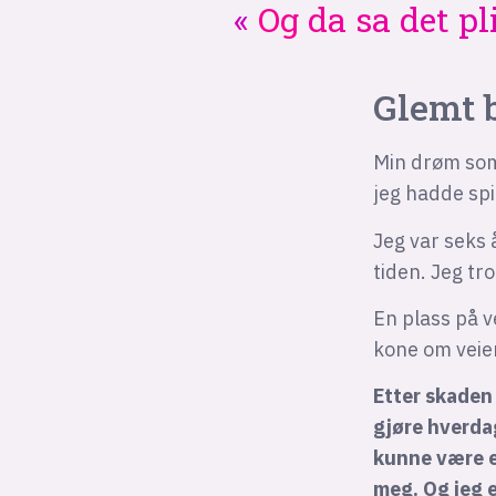
Og da sa det pli
Glemt
Min drøm som 
jeg hadde spi
Jeg var seks 
tiden. Jeg t
En plass på 
kone om veien
Etter skaden 
gjøre hverdag
kunne være e
meg. Og jeg 