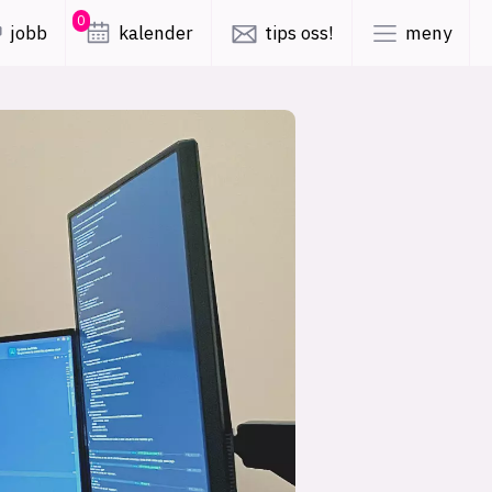
0
jobb
kalender
tips oss!
meny
lys modus
mørk modus
er
nyhetsbrev
kode24-klubben
LinkedIn
ing
Bluesky
Facebook
obby
annonsepriser
annonseguide