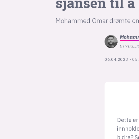
sjansen til å 
Mohammed Omar drømte om å 
Moham
UTVIKLER
06.04.2023 - 05
Dette er
innholde
bidra? S