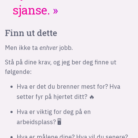
sjanse.
Finn ut dette
Men ikke ta
enhver
jobb.
Stå på dine krav, og jeg ber deg finne ut
følgende:
Hva er det du brenner mest for? Hva
setter fyr på hjertet ditt? 🔥
Hva er viktig for deg på en
arbeidsplass? 🖥️
Hva er målene dine? Hva vil du senere?