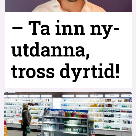
– Ta inn ny­
utdanna,
tross dyrtid!