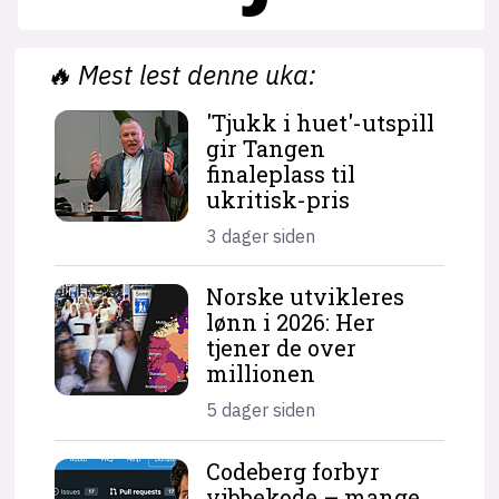
🔥
Mest lest denne uka:
'Tjukk i huet'-utspill
gir Tangen
finaleplass til
ukritisk-pris
3 dager siden
Norske utvikleres
lønn i 2026: Her
tjener de over
millionen
5 dager siden
Codeberg forbyr
vibbekode – mange