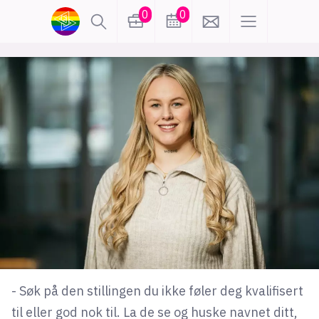
0
0
lønn
KI
karriere
meninger
utdanning
sikkerhet
kontor
frontend
backend
apputvikling
devops
IoT
design
tilgjengelighet
ukas koder
inn/ut
- Søk på den stillingen du ikke føler deg kvalifisert
hobby
til eller god nok til. La de se og huske navnet ditt,