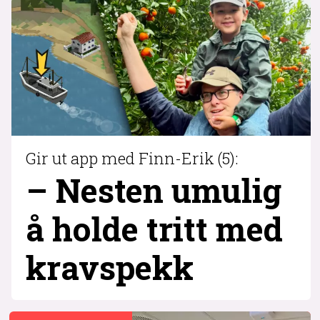
Gir ut app med Finn-Erik (5):
– Nesten umulig
å holde tritt med
krav­spekk