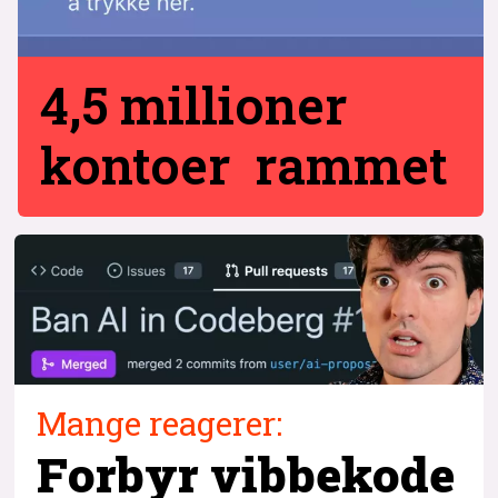
4,5 millioner
kontoer rammet
Mange reagerer:
Forbyr vibbekode