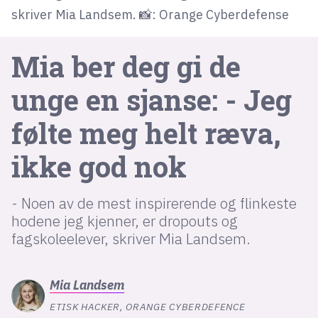
skriver Mia Landsem. 📸: Orange Cyberdefense
lys modus
Mia ber deg gi de
mørk modus
unge en sjanse: - Jeg
nyhetsbrev
følte meg helt ræva,
kode24-klubben
ikke god nok
LinkedIn
Bluesky
- Noen av de mest inspirerende og flinkeste
Facebook
hodene jeg kjenner, er dropouts og
fagskoleelever, skriver Mia Landsem.
annonsepriser
annonseguide
Mia
Landsem
suksesshistorier
ETISK HACKER, ORANGE CYBERDEFENCE