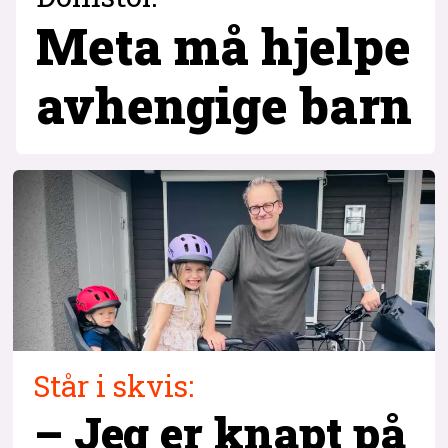
Meta må hjelpe
avhengige barn
Står i skvis:
– Jeg er knapt på