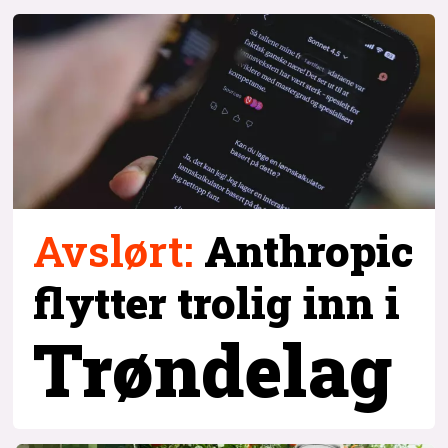
Avslørt
:
Anthropic
flytter trolig inn i
Trøndelag