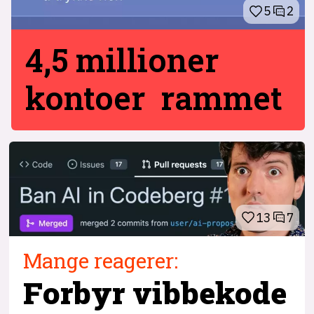
5
2
4,5 millioner
kontoer rammet
13
7
Mange reagerer:
Forbyr vibbekode