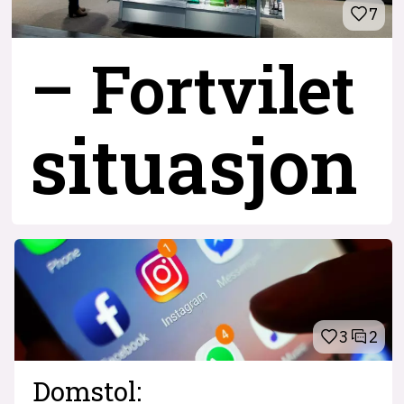
7
– Fortvilet
situasjon
3
2
Domstol: