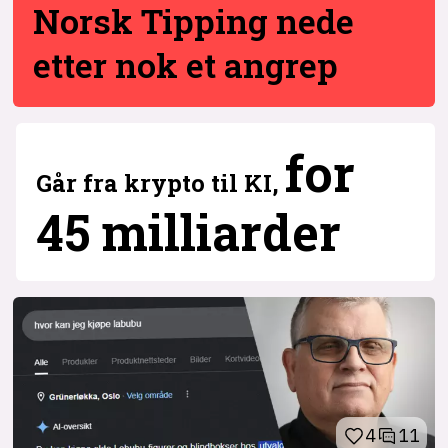
Norsk Tipping nede
etter nok et angrep
6
for
Går fra krypto til KI,
45 milliarder
4
11