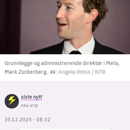
lys modus
mørk modus
nyhetsbrev
kode24-klubben
Grunnlegge og administrerende direktør i Meta,
LinkedIn
Mark Zuckerberg.
📸: Angela Weiss / NTB
Bluesky
Facebook
siste
nytt
annonsepriser
FRA NTB
annonseguide
30.12.2025 - 08:32
suksesshistorier