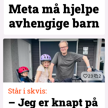
Meta må hjelpe
avhengige barn
23
2
Står i skvis:
– Jeg er knapt på