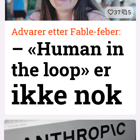
37
5
Advarer etter Fable-feber:
– «Human in
the loop» er
ikke nok