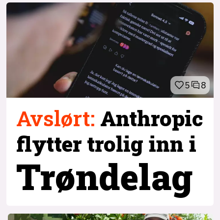
5
8
Avslørt
:
Anthropic
flytter trolig inn i
Trøndelag