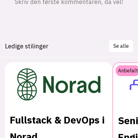
Ledige stilinger
Se alle
Anbefalt
Fullstack & DevOps i
Seni
Norad
Eng