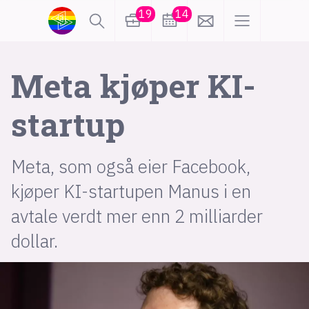
19
14
lønn
KI
Meta kjøper KI-
startup
karriere
meninger
utdanning
sikkerhet
kontor
Meta, som også eier Facebook,
kjøper KI-startupen Manus i en
frontend
backend
apputvikling
avtale verdt mer enn 2 milliarder
devops
IoT
design
dollar.
tilgjengelighet
ukas koder
inn/ut
hobby