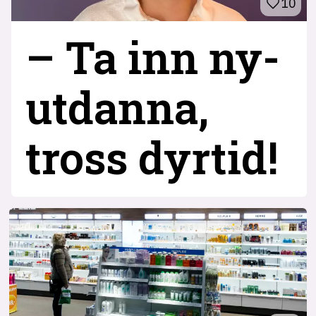
10
– Ta inn ny­
utdanna,
tross dyrtid!