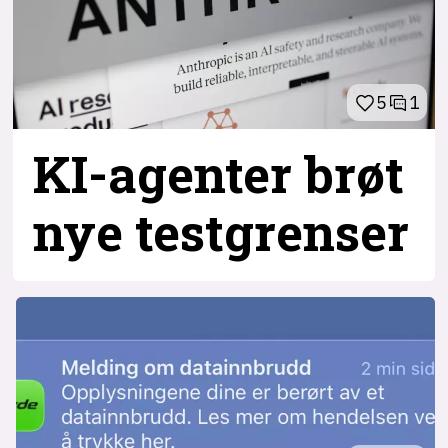
5
1
KI-agenter brøt
nye testgrenser