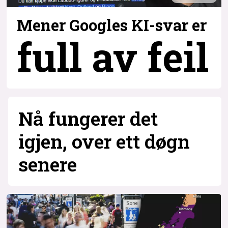
Mener Googles KI-svar er
full av feil
3
Nå fungerer det
igjen, over ett døgn
senere