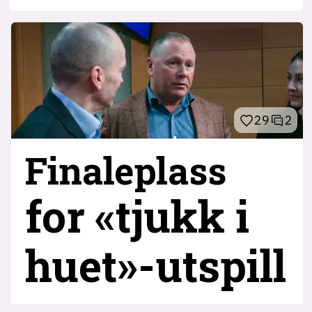
29
2
Finaleplass
for «tjukk i
huet»-utspill