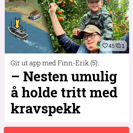
45
1
Gir ut app med Finn-Erik (5):
– Nesten umulig
å holde tritt med
krav­spekk
1