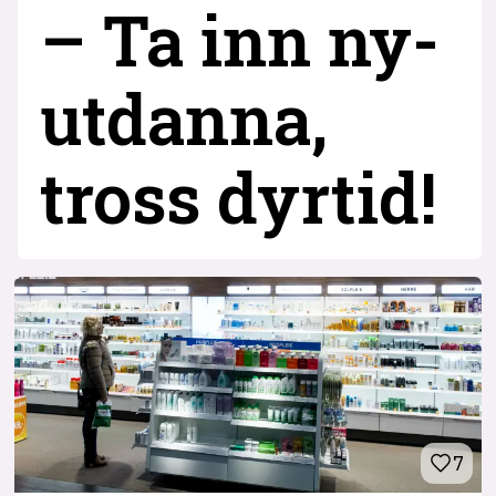
– Ta inn ny­
utdanna,
tross dyrtid!
7