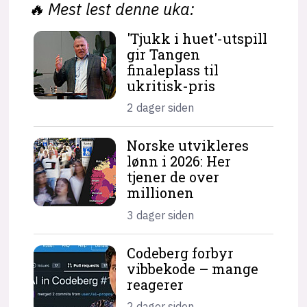
🔥
Mest lest denne uka:
'Tjukk i huet'-utspill
gir Tangen
finaleplass til
ukritisk-pris
2 dager siden
Norske utvikleres
lønn i 2026: Her
tjener de over
millionen
3 dager siden
Codeberg forbyr
vibbekode – mange
reagerer
2 dager siden