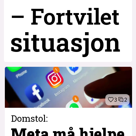
– Fortvilet
situasjon
3
2
Domstol:
Meta må hjelpe