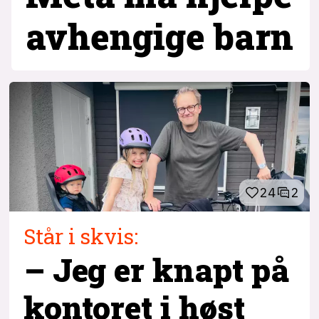
avhengige barn
24
2
Står i skvis:
– Jeg er knapt på
kontoret i høst