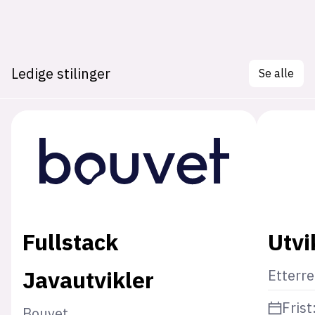
Ledige stilinger
Se alle
Fullstack
Utvi
Javautvikler
Etterr
Frist
Bouvet