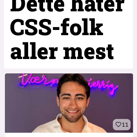
Dette hater
CSS-folk
aller mest
11