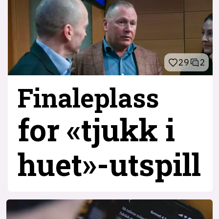
29
2
Finaleplass
for «tjukk i
huet»-utspill