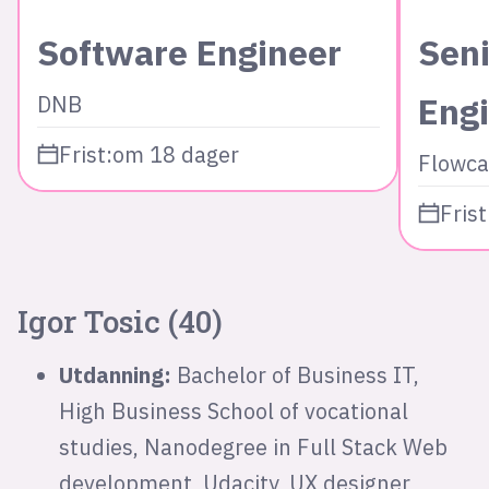
Software Engineer
Seni
Eng
DNB
Frist:
om 18 dager
Flowca
Frist
Igor Tosic (40)
Utdanning:
Bachelor of Business IT,
High Business School of vocational
studies, Nanodegree in Full Stack Web
development, Udacity, UX designer,