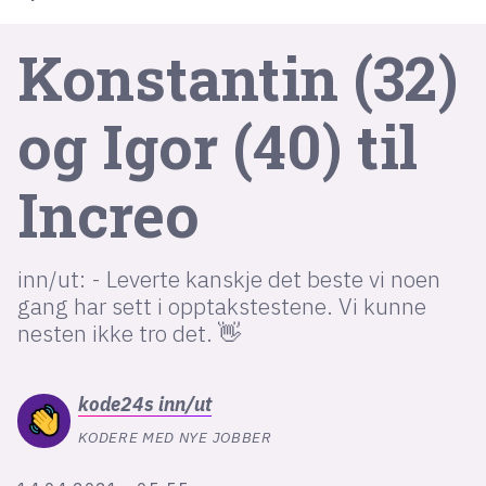
Konstantin (32)
lys modus
mørk modus
og Igor (40) til
nyhetsbrev
Increo
kode24-klubben
LinkedIn
Bluesky
inn/ut: - Leverte kanskje det beste vi noen
gang har sett i opptakstestene. Vi kunne
Facebook
nesten ikke tro det. 👋
annonsepriser
kode24s
inn/ut
annonseguide
KODERE MED NYE JOBBER
suksesshistorier