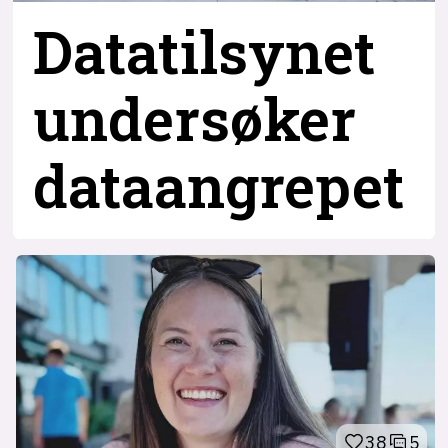
Datatilsynet
undersøker
dataangrepet
38
5