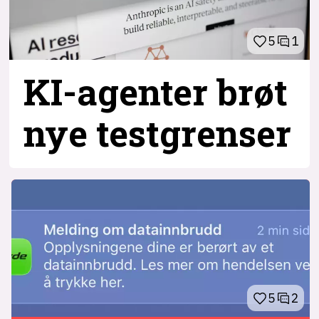
5
1
KI-agenter brøt
nye testgrenser
5
2