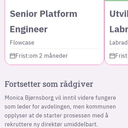
Senior Platform
Utvi
Engineer
Lab
Flowcase
Labrad
Frist:
om 2 måneder
Frist
Fortsetter som rådgiver
Monica Bjørnsborg vil inntil videre fungere
som leder for avdelingen, men kommunen
opplyser at de starter prosessen med å
rekruttere ny direktør umiddelbart.