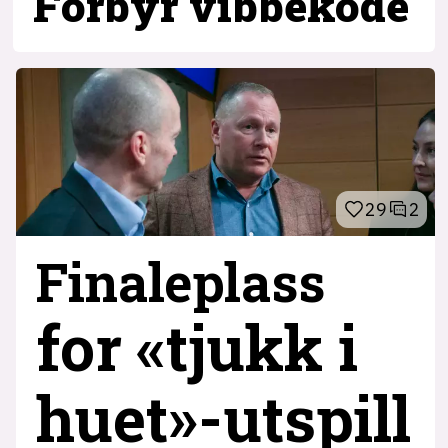
Forbyr vibbekode
29
2
Finaleplass
for «tjukk i
huet»-utspill