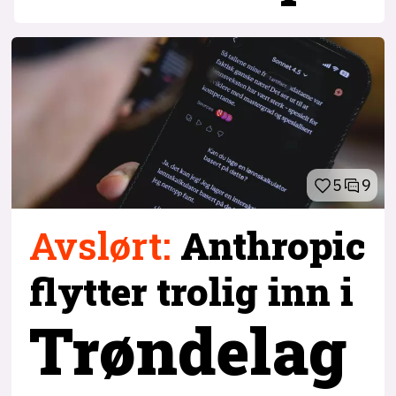
5
9
Avslørt
:
Anthropic
flytter trolig inn i
Trøndelag