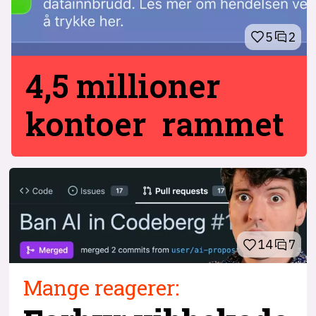
5
2
4,5 millioner
kontoer rammet
14
7
Mange reagerer: