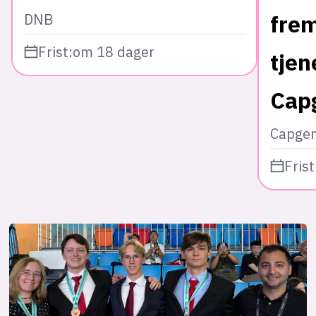
frem
DNB
Frist:
om 18 dager
tjen
Cap
Capgem
Frist