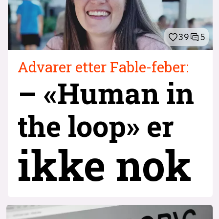
39
5
Advarer etter Fable-feber:
– «Human in
the loop» er
ikke nok