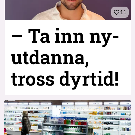
11
– Ta inn ny­
utdanna,
tross dyrtid!