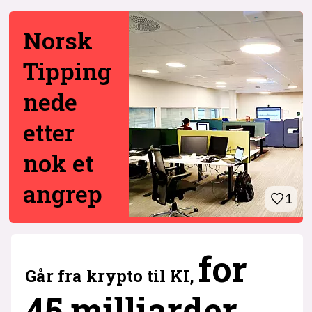
Norsk
Tipping
nede
etter
nok et
angrep
1
6
for
Går fra krypto til KI,
45 milliarder