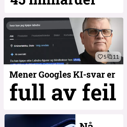
5
11
Mener Googles KI-svar er
full av feil
Nå