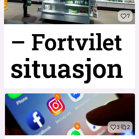
7
– Fortvilet
situasjon
3
2