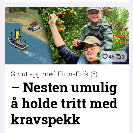
46
1
Gir ut app med Finn-Erik (5):
– Nesten umulig
å holde tritt med
krav­spekk