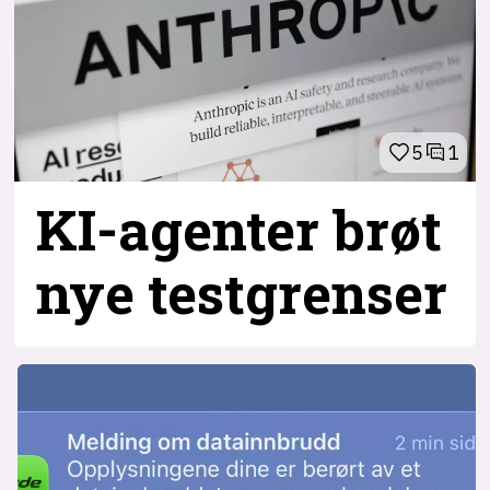
5
1
KI-agenter brøt
nye testgrenser