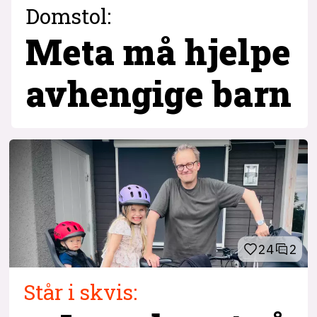
Domstol:
Meta må hjelpe
avhengige barn
24
2
Står i skvis: