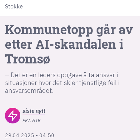
Stokke
lys modus
Kommunetopp går av
mørk modus
etter AI-skandalen i
nyhetsbrev
Tromsø
kode24-klubben
LinkedIn
– Det er en leders oppgave å ta ansvar i
Bluesky
situasjoner hvor det skjer tjenstlige feil i
ansvarsområdet.
Facebook
annonsepriser
siste
nytt
annonseguide
FRA NTB
suksesshistorier
29.04.2025 - 04:50