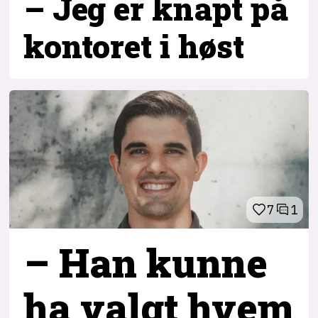
– Jeg er knapt på
kontoret i høst
7
1
– Han kunne
ha valgt hvem