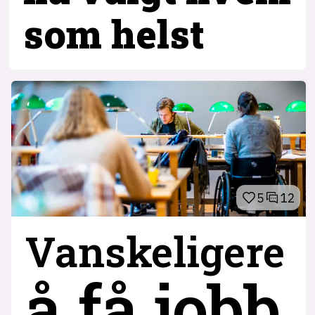
som helst
5
12
Vanskeligere
å få jobb