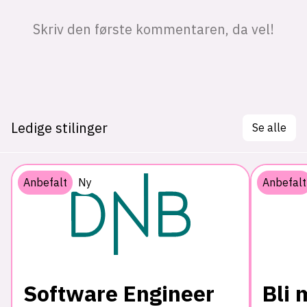
Ledige stilinger
Se alle
Anbefalt
Ny
Anbefalt
Software Engineer
Bli 