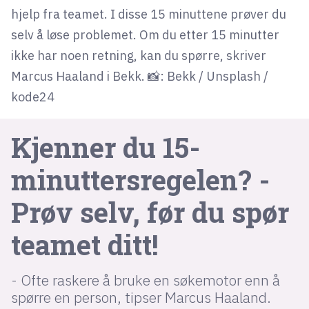
hjelp fra teamet. I disse 15 minuttene prøver du
selv å løse problemet. Om du etter 15 minutter
lys modus
ikke har noen retning, kan du spørre, skriver
mørk modus
Marcus Haaland i Bekk. 📸: Bekk / Unsplash /
kode24
nyhetsbrev
kode24-klubben
Kjenner du 15-
LinkedIn
minutters­regelen? -
Bluesky
Facebook
Prøv selv, før du spør
teamet ditt!
annonsepriser
annonseguide
- Ofte raskere å bruke en søkemotor enn å
suksesshistorier
spørre en person, tipser Marcus Haaland.