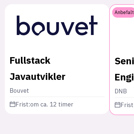
Anbefalt
Fullstack
Sen
Javautvikler
Eng
Bouvet
DNB
Frist:
om ca. 12 timer
Frist