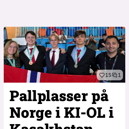
15
1
Pallplasser på
Norge i KI-OL i
Kasakhstan