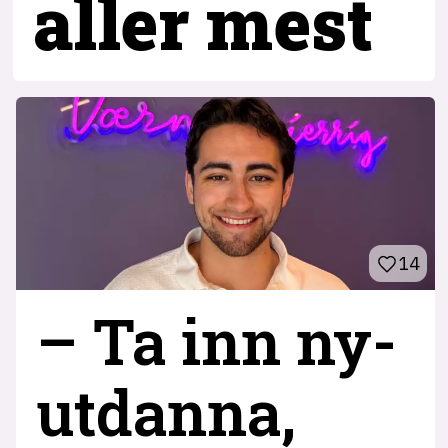
aller mest
14
– Ta inn ny­
utdanna,