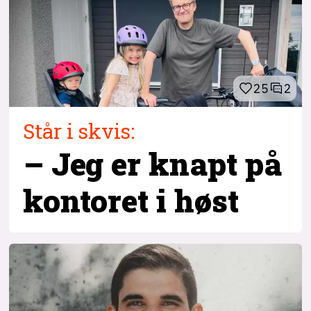
25
2
Står i skvis:
– Jeg er knapt på
kontoret i høst