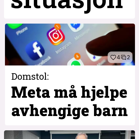
4
2
Domstol:
Meta må hjelpe
avhengige barn