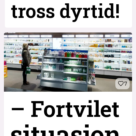
tross dyrtid!
7
– Fortvilet
situasjon