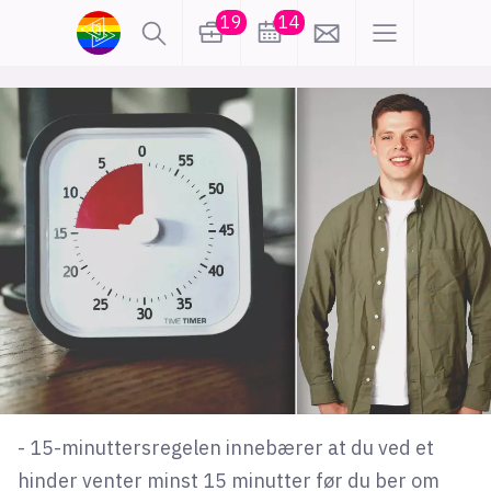
19
14
lønn
KI
karriere
meninger
utdanning
sikkerhet
kontor
frontend
backend
apputvikling
devops
IoT
design
tilgjengelighet
ukas koder
inn/ut
- 15-minuttersregelen innebærer at du ved et
hobby
hinder venter minst 15 minutter før du ber om