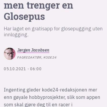
men trenger en
Glosepus
lys modus
mørk modus
Har laget en gratisapp for glosepugging uten
innlogging.
nyhetsbrev
kode24-klubben
Jørgen
Jacobsen
LinkedIn
FAGREDAKTØR, KODE24
Bluesky
Facebook
05.10.2021 - 06:00
annonsepriser
Ingenting gleder kode24-redaksjonen mer
annonseguide
enn gøyale hobbyprosjekter, slik som appen
suksesshistorier
som skal gjøre deg til en racer i