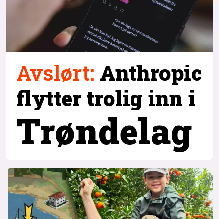
Avslørt
:
Anthropic
flytter trolig inn i
Trøndelag