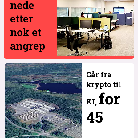
nede
etter
nok et
angrep
Går fra
krypto til
for
KI,
45