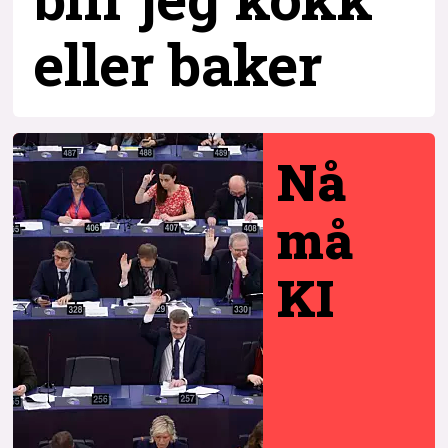
eller baker
Nå
må
KI