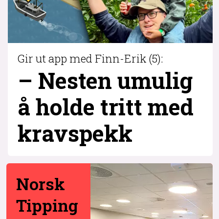
Gir ut app med Finn-Erik (5):
– Nesten umulig
å holde tritt med
krav­spekk
Norsk
Tipping