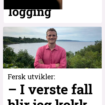
logging
Fersk utvikler:
– I verste fall
blir jeg kokk