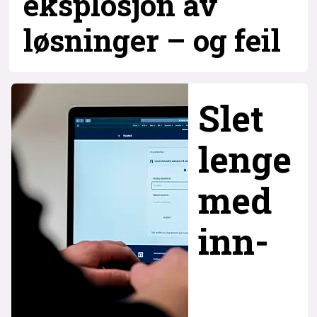
eksplosjon av
løsninger – og
feil
Slet
lenge
med
inn­