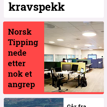
krav­spekk
Norsk
Tipping
nede
etter
nok et
angrep
Går fra