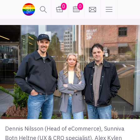
0
0
lønn
KI
karriere
meninger
utdanning
sikkerhet
kontor
frontend
backend
apputvikling
devops
IoT
design
tilgjengelighet
ukas koder
inn/ut
Dennis Nilsson (Head of eCommerce), Sunniva
hobby
Botn Heltne (UX & CRO specialist), Alex Kylen