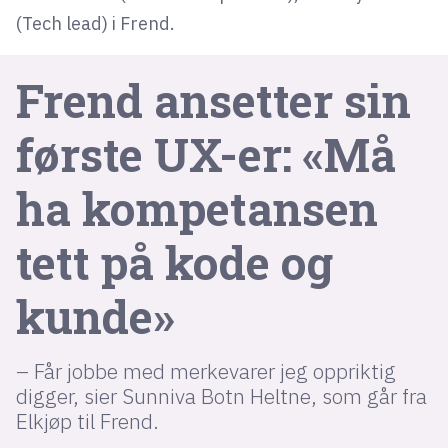
(Tech lead) i Frend.
lys modus
Frend ansetter sin
mørk modus
første UX-er: «Må
nyhetsbrev
kode24-klubben
ha kompetansen
LinkedIn
tett på kode og
Bluesky
Facebook
kunde»
annonsepriser
– Får jobbe med merkevarer jeg oppriktig
annonseguide
digger, sier Sunniva Botn Heltne, som går fra
suksesshistorier
Elkjøp til Frend.