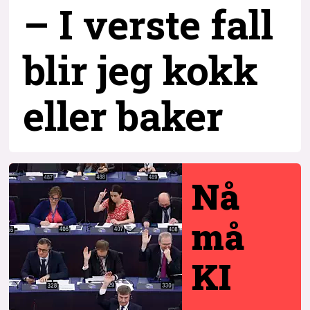
– I verste fall
blir jeg kokk
eller baker
Nå
må
KI