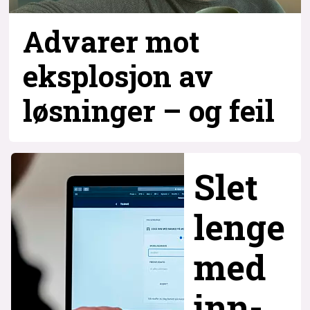
Advarer mot
eksplosjon av
løsninger – og
feil
Slet
lenge
med
inn­