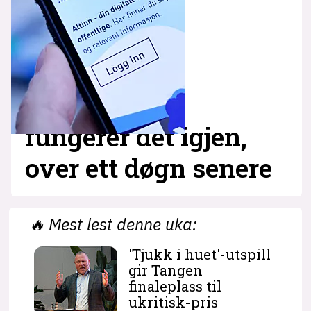
fungerer det igjen,
over ett døgn senere
🔥
Mest lest denne uka:
'Tjukk i huet'-utspill
gir Tangen
finaleplass til
ukritisk-pris