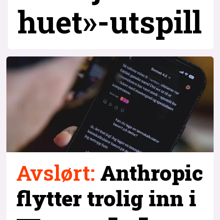
huet»-utspill
Avslørt
:
Anthropic
flytter trolig inn i