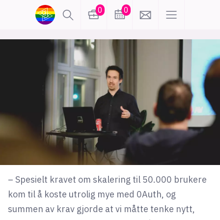
0
0
lønn
KI
karriere
meninger
utdanning
sikkerhet
kontor
frontend
backend
apputvikling
devops
IoT
design
– Spesielt kravet om skalering til 50.000 brukere
tilgjengelighet
ukas koder
inn/ut
kom til å koste utrolig mye med 0Auth, og
summen av krav gjorde at vi måtte tenke nytt,
hobby