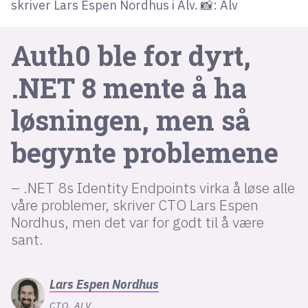
skriver Lars Espen Nordhus i Alv. 📸: Alv
lys modus
Auth0 ble for dyrt,
mørk modus
.NET 8 mente å ha
nyhetsbrev
løsningen, men så
kode24-klubben
begynte problemene
LinkedIn
Bluesky
– .NET 8s Identity Endpoints virka å løse alle
Facebook
våre problemer, skriver CTO Lars Espen
Nordhus, men det var for godt til å være
sant.
annonsepriser
annonseguide
Lars Espen
Nordhus
suksesshistorier
CTO, ALV