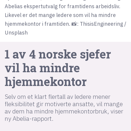
Abelias ekspertutvalg for framtidens arbeidsliv.
Likevel er det mange ledere som vil ha mindre
lys modus
hjemmekontor i framtiden. 📸: ThisisEngineering /
mørk modus
Unsplash
nyhetsbrev
1 av 4 norske sjefer
kode24-klubben
vil ha mindre
LinkedIn
Bluesky
hjemmekontor
Facebook
Selv om et klart flertall av ledere mener
annonsepriser
fleksibilitet gir motiverte ansatte, vil mange
av dem ha mindre hjemmekontorbruk, viser
annonseguide
ny Abelia-rapport.
suksesshistorier