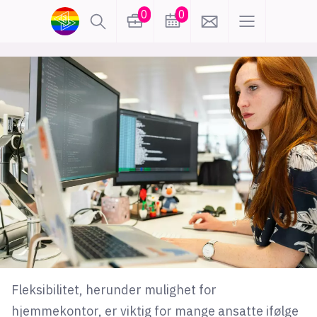
0
0
lønn
KI
karriere
meninger
utdanning
sikkerhet
kontor
frontend
backend
apputvikling
devops
IoT
design
tilgjengelighet
ukas koder
inn/ut
Fleksibilitet, herunder mulighet for
hobby
hjemmekontor, er viktig for mange ansatte ifølge