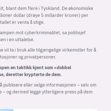
alt, blant dem flere i Tyskland. De økonomiske
llioner dollar (drøye 5 millarder kroner) per
tallet er venta å stige.
 kampen mot cyberkriminalitet, sa politisjef
n i en uttalelse.
il ta i bruk alle tilgjengelige virkemidler for å
titusjoner og privatpersoner.
ppen en taktikk kjent som «dobbel
ne, deretter krypterte de dem.
 publisere eller selge informasjonen – selv om
ne – og dermed legge ytterligere press på dem