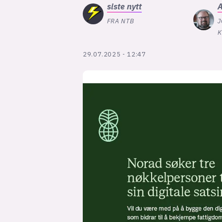
siste
nytt
A
FRA NTB
J
K
29.07.2025 - 12:47