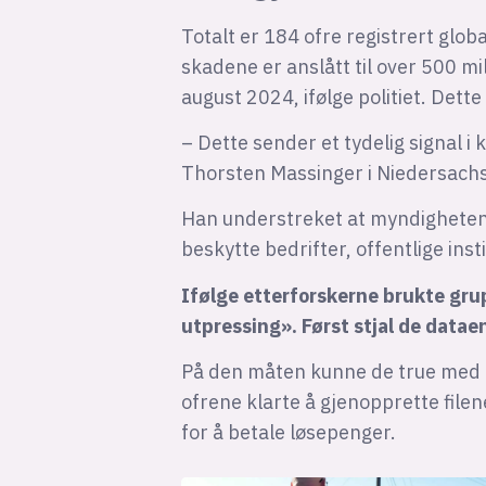
Totalt er 184 ofre registrert glob
skadene er anslått til over 500 mi
august 2024, ifølge politiet. Dette 
– Dette sender et tydelig signal i
Thorsten Massinger i Niedersachse
Han understreket at myndighetene v
beskytte bedrifter, offentlige ins
Ifølge etterforskerne brukte gru
utpressing». Først stjal de datae
På den måten kunne de true med å
ofrene klarte å gjenopprette file
for å betale løsepenger.