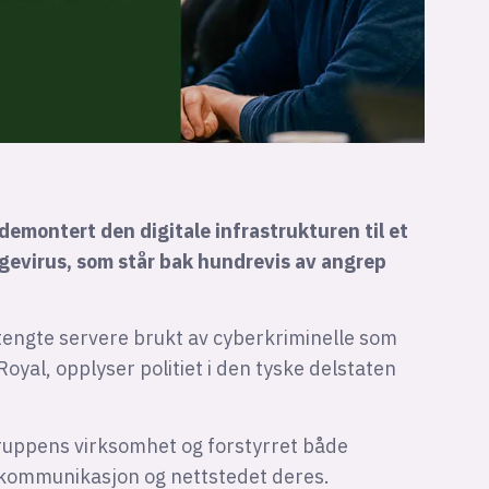
demontert den digitale infrastrukturen til et
gevirus, som står bak hundrevis av angrep
tengte servere brukt av cyberkriminelle som
yal, opplyser politiet i den tyske delstaten
gruppens virksomhet og forstyrret både
n kommunikasjon og nettstedet deres.