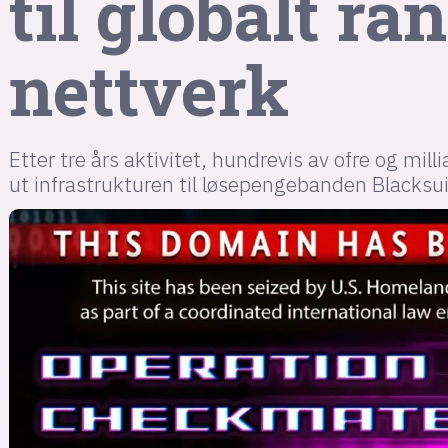
til globalt r
nettverk
Etter tre års aktivitet, hundrevis av ofre og mill
ut infrastrukturen til løsepengebanden Blacksui