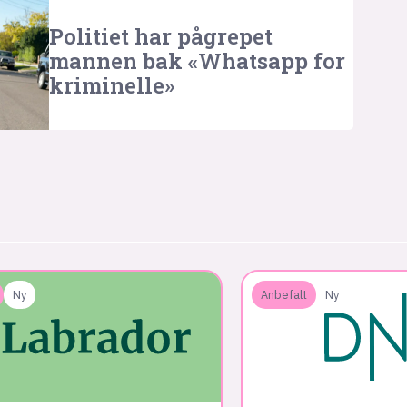
Politiet har pågrepet
mannen bak «Whatsapp for
kriminelle»
Ny
Anbefalt
Ny