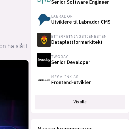
Senior Software Engineer
suksesshistorier
Bli firmapartner
LABRADOR
Utviklere til Labrador CMS
ETTERRETNINGSTJENESTEN
Dataplattformarkitekt
jon ha slått
TWODAY
Senior Developer
MEGALINK AS
Frontend-utvikler
Vis alle
Nyeste kommentarer