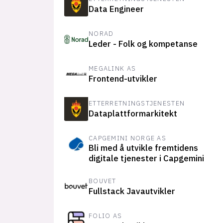
Data Engineer
NORAD
Leder - Folk og kompetanse
MEGALINK AS
Frontend-utvikler
ETTERRETNINGSTJENESTEN
Dataplattformarkitekt
CAPGEMINI NORGE AS
Bli med å utvikle fremtidens
digitale tjenester i Capgemini
BOUVET
Fullstack Javautvikler
FOLIO AS