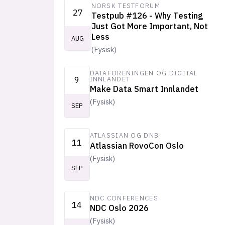
NORSK TESTFORUM
27
Testpub #126 - Why Testing
Just Got More Important, Not
Less
AUG
(
Fysisk
)
DATAFORENINGEN OG DIGITAL
9
INNLANDET
Make Data Smart Innlandet
(
Fysisk
)
SEP
ATLASSIAN OG DNB
11
Atlassian RovoCon Oslo
(
Fysisk
)
SEP
NDC CONFERENCES
14
NDC Oslo 2026
(
Fysisk
)