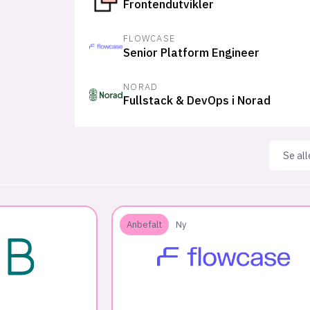
Frontendutvikler
FLOWCASE
Senior Platform Engineer
NORAD
Fullstack & DevOps i Norad
Vis alle
Se all
Anbefalt
Ny