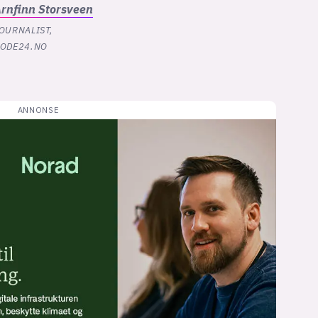
rnfinn
Storsveen
OURNALIST,
ODE24.NO