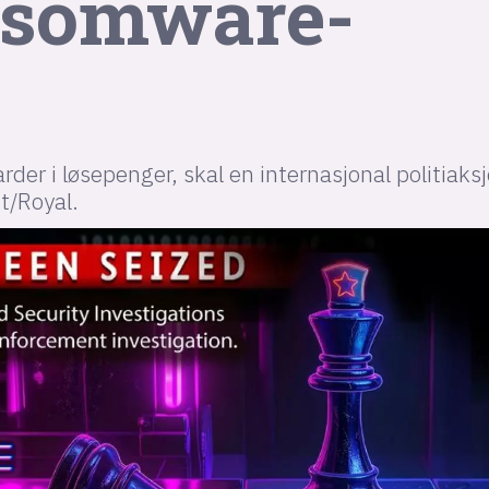
ansomware-
iarder i løsepenger, skal en internasjonal politiaks
t/Royal.