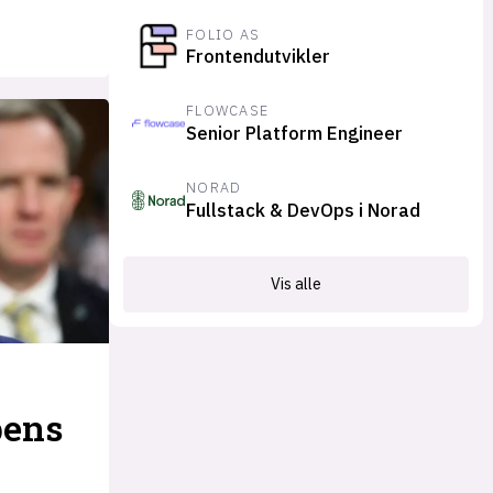
FOLIO AS
Frontendutvikler
FLOWCASE
Senior Platform Engineer
NORAD
Fullstack & DevOps i Norad
Vis alle
pens