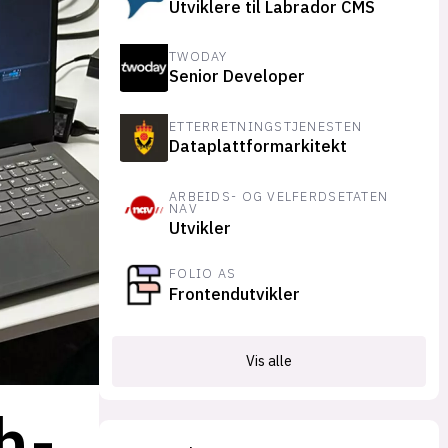
Utviklere til Labrador CMS
suksesshistorier
Bli firmapartner
TWODAY
Senior Developer
ETTERRETNINGSTJENESTEN
Dataplattformarkitekt
ARBEIDS- OG VELFERDSETATEN
NAV
Utvikler
FOLIO AS
Frontendutvikler
Vis alle
h-