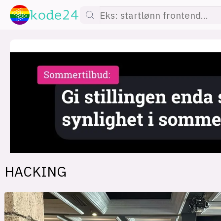
lønn
KI
utdanning
sikkerhet
kont
HACKING
devops
IoT
design
tilgj