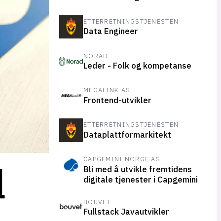
ETTERRETNINGSTJENESTEN
Data Engineer
NORAD
Leder - Folk og kompetanse
MEGALINK AS
Frontend-utvikler
ETTERRETNINGSTJENESTEN
Dataplattformarkitekt
CAPGEMINI NORGE AS
d
Bli med å utvikle fremtidens
digitale tjenester i Capgemini
BOUVET
Fullstack Javautvikler