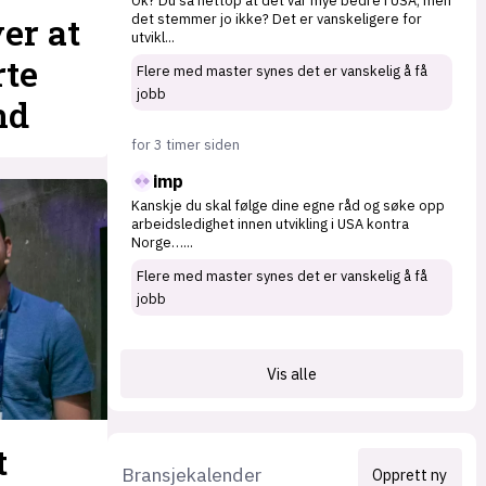
Ok? Du sa nettop at det var mye bedre i USA, men
er at
det stemmer jo ikke? Det er vanskeligere for
utvikl
...
rte
Flere med master synes det er vanskelig å få
jobb
nd
for 3 timer siden
imp
Kanskje du skal følge dine egne råd og søke opp
arbeidsledighet innen utvikling i USA kontra
Norge…
...
Flere med master synes det er vanskelig å få
jobb
Vis alle
t
Bransjekalender
Opprett ny