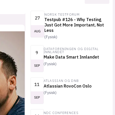
NORSK TESTFORUM
27
Testpub #126 - Why Testing
Just Got More Important, Not
Less
AUG
(
Fysisk
)
DATAFORENINGEN OG DIGITAL
9
INNLANDET
Make Data Smart Innlandet
(
Fysisk
)
SEP
ATLASSIAN OG DNB
11
Atlassian RovoCon Oslo
(
Fysisk
)
SEP
NDC CONFERENCES