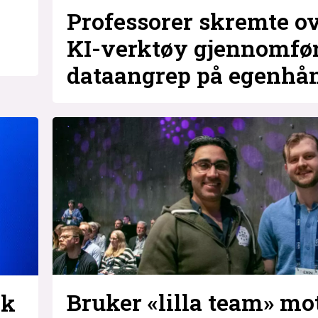
Professorer skremte ov
KI-verktøy gjennomfø
dataangrep på egenhå
Bruker «lilla team» mo
ok