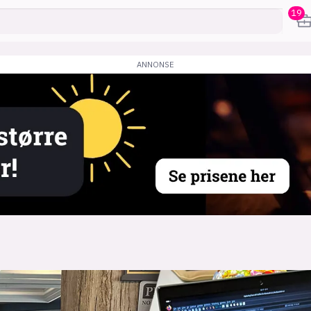
19
karriere
mening
or
frontend
backend
apputvikl
engelighet
ukas koder
inn/ut
h