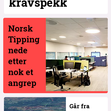
krav­spekk
Norsk
Tipping
nede
etter
nok et
angrep
Går fra