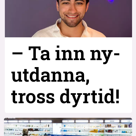
– Ta inn ny­
utdanna,
tross dyrtid!