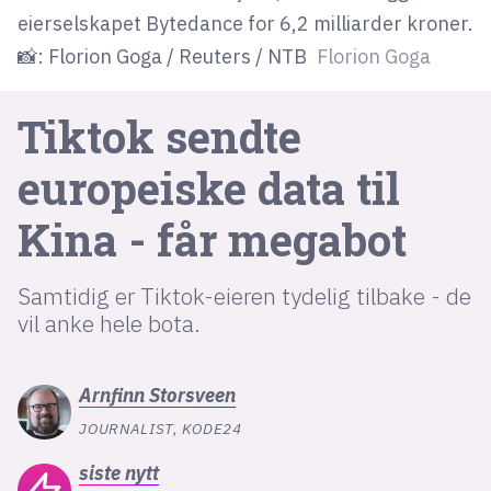
eierselskapet Bytedance for 6,2 milliarder kroner.
📸: Florion Goga / Reuters / NTB
Florion Goga
lys modus
mørk modus
Tiktok sendte
nyhetsbrev
europeiske data til
kode24-klubben
Kina - får megabot
LinkedIn
Bluesky
Samtidig er Tiktok-eieren tydelig tilbake - de
Facebook
vil anke hele bota.
annonsepriser
Arnfinn
Storsveen
annonseguide
JOURNALIST, KODE24
suksesshistorier
siste
nytt