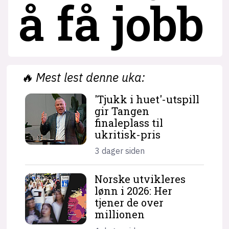
å få jobb
🔥
Mest lest denne uka:
'Tjukk i huet'-utspill
gir Tangen
finaleplass til
ukritisk-pris
3 dager siden
Norske utvikleres
lønn i 2026: Her
tjener de over
millionen