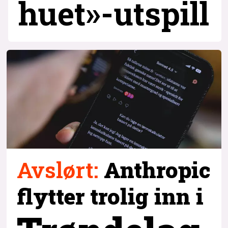
huet»-utspill
Avslørt
:
Anthropic
flytter trolig inn i