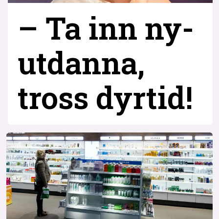
– Ta inn ny­
utdanna,
tross dyrtid!