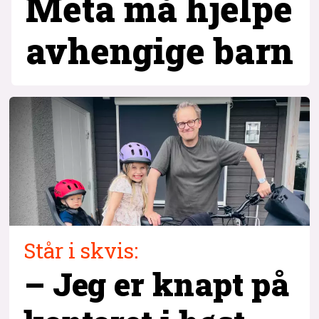
Meta må hjelpe
avhengige barn
Står i skvis:
– Jeg er knapt på