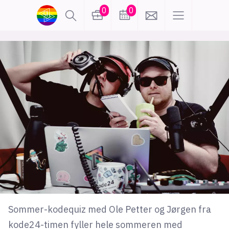
0
0
lønn
KI
karriere
meninger
utdanning
sikkerhet
kontor
frontend
backend
apputvikling
devops
IoT
design
tilgjengelighet
ukas koder
inn/ut
Sommer-kodequiz med Ole Petter og Jørgen fra
hobby
kode24-timen fyller hele sommeren med