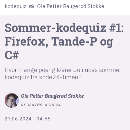
kodequiz! 📸: Ole Petter Baugerød Stokke
lys modus
Sommer-kodequiz #1:
mørk modus
Firefox, Tande-P og
nyhetsbrev
C#
kode24-klubben
LinkedIn
Hvor mange poeng klarer du i ukas sommer-
Bluesky
kodequiz fra kode24-timen?
Facebook
Ole Petter
Baugerød Stokke
annonsepriser
REDAKTØR, KODE24
annonseguide
27.06.2024 - 04:55
suksesshistorier