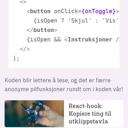
<>
<
button
onClick
=
{onToggle}
>
      {isOpen ? 'Skjul' : 'Vis'} i
</
button
>
    {isOpen && 
<
Instruksjoner
 />
}

</>
);
Koden blir lettere å lese, og det er færre
anonyme pilfunksjoner rundt om i koden vår!
React-hook:
Kopiere ting til
utklipps­tavla