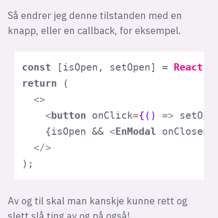
Så endrer jeg denne tilstanden med en
knapp, eller en callback, for eksempel.
const
 [isOpen, setOpen] = 
React
.
u
return
 (

<>
<
button
onClick
=
{()
 =>
 setOpe
    {isOpen && 
<
EnModal
onClose
=
{
</>
);
Av og til skal man kanskje kunne rett og
slett slå ting av og på også!