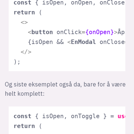
const
 { isOpen, onOpen, onClose }
return
 (

<>
<
button
onClick
=
{onOpen}
>
Åpne
    {isOpen && 
<
EnModal
onClose
=
{
</>
);
Og siste eksemplet også da, bare for å være
helt komplett:
const
 { isOpen, onToggle } = 
useD
return
 (
