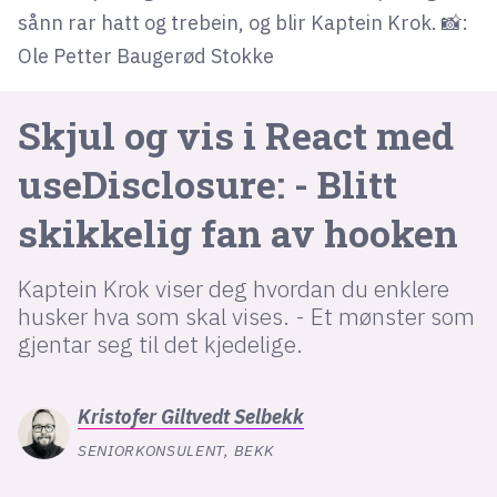
sånn rar hatt og trebein, og blir Kaptein Krok. 📸:
Ole Petter Baugerød Stokke
lys modus
mørk modus
Skjul og vis i React med
useDisclosure: - Blitt
nyhetsbrev
kode24-klubben
skikkelig fan av hooken
LinkedIn
Bluesky
Kaptein Krok viser deg hvordan du enklere
husker hva som skal vises. - Et mønster som
Facebook
gjentar seg til det kjedelige.
annonsepriser
Kristofer
Giltvedt Selbekk
annonseguide
SENIORKONSULENT, BEKK
suksesshistorier