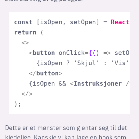
const
 [isOpen, setOpen] = 
React
.
u
return
 (

<>
<
button
onClick
=
{()
 =>
 setOpe
      {isOpen ? 'Skjul' : 'Vis'} i
</
button
>
    {isOpen && 
<
Instruksjoner
 />
}

</>
);
Dette er et mønster som gjentar seg til det
kjedelige. Kanskje vi kan lage en hook som