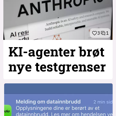
3
1
KI-agenter brøt
nye testgrenser