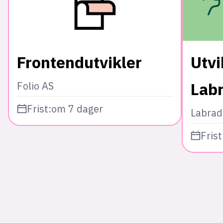
Frontendutvikler
Utvi
Lab
Folio AS
Frist:
om 7 dager
Labrad
Frist