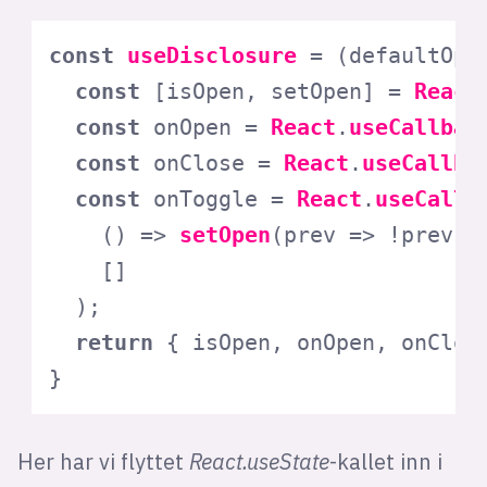
const
useDisclosure
 = (
defaultOpe
const
 [isOpen, setOpen] = 
React
const
 onOpen = 
React
.
useCallbac
const
 onClose = 
React
.
useCallba
const
 onToggle = 
React
.
useCallb
() =>
setOpen
(
prev
 =>
 !prev), 
    []

  );

return
 { isOpen, onOpen, onClose
}
Her har vi flyttet
React.useState
-kallet inn i