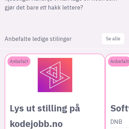
gjør det bare
ett
hakk lettere?
Anbefalte ledige stilinger
Se alle
Anbefalt
Anbefalt
Lys ut stilling på
Sof
kodejobb.no
DNB