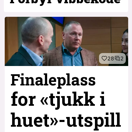
28
2
Finaleplass
for «tjukk i
huet»-utspill