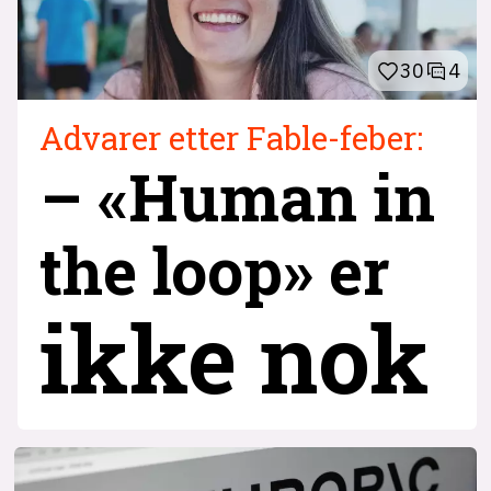
30
4
Advarer etter Fable-feber:
– «Human in
the loop» er
ikke nok