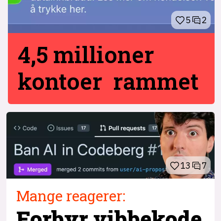
5
2
4,5 millioner
kontoer rammet
13
7
Mange reagerer:
Forbyr vibbekode