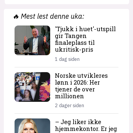
🔥
Mest lest denne uka:
'Tjukk i huet'-utspill
gir Tangen
finaleplass til
ukritisk-pris
1 dag siden
Norske utvikleres
lønn i 2026: Her
tjener de over
millionen
2 dager siden
– Jeg liker ikke
hjemme­kontor. Er jeg