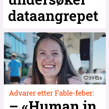
dataangrepet
39
6
Advarer etter Fable-feber:
– «Human in