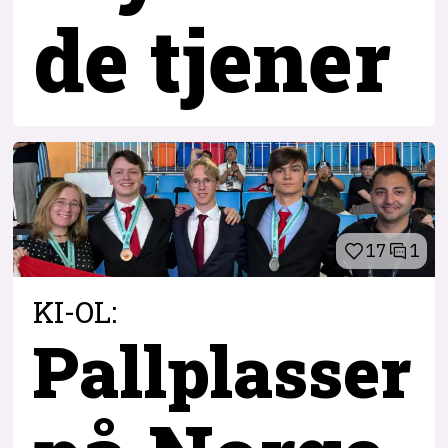
de tjener
17
1
KI-OL:
Pallplasser