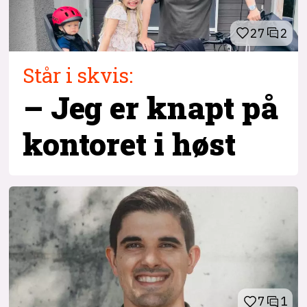
27
2
Står i skvis:
– Jeg er knapt på
kontoret i høst
7
1