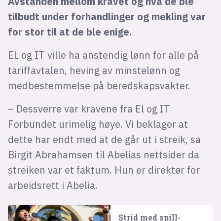
Avstanden mellom kravet og hva de ble
tilbudt under forhandlinger og mekling var
for stor til at de ble enige.
EL og IT ville ha anstendig lønn for alle på
tariffavtalen, heving av minstelønn og
medbestemmelse på beredskapsvakter.
– Dessverre var kravene fra El og IT
Forbundet urimelig høye. Vi beklager at
dette har endt med at de går ut i streik, sa
Birgit Abrahamsen til Abelias nettsider da
streiken var et faktum. Hun er direktør for
arbeidsrett i Abelia.
Strid med spill­-