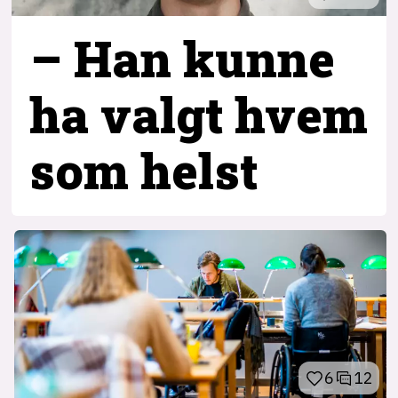
– Han kunne
ha valgt hvem
som helst
6
12