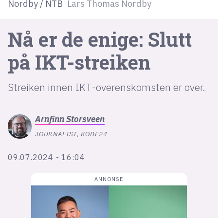
Nordby / NTB
Lars Thomas Nordby
lys modus
Nå er de enige: Slutt
mørk modus
på IKT-streiken
nyhetsbrev
Streiken innen IKT-overenskomsten er over.
kode24-klubben
LinkedIn
Arnfinn
Storsveen
Bluesky
JOURNALIST, KODE24
Facebook
09.07.2024 - 16:04
annonsepriser
annonseguide
suksesshistorier