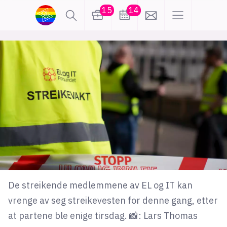
15
14
lønn
KI
karriere
meninger
utdanning
sikkerhet
kontor
frontend
backend
apputvikling
devops
IoT
design
De streikende medlemmene av EL og IT kan
tilgjengelighet
ukas koder
inn/ut
vrenge av seg streikevesten for denne gang, etter
at partene ble enige tirsdag. 📸: Lars Thomas
hobby