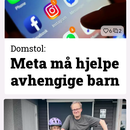
6
2
Domstol:
Meta må hjelpe
avhengige barn