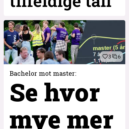
tilfeldige tall
3
6
Bachelor mot master:
Se hvor
mye mer