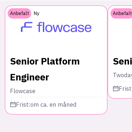
Anbefalt
Ny
Anbefalt
Senior Platform
Seni
Engineer
Twoda
Frist
Flowcase
Frist:
om ca. en måned