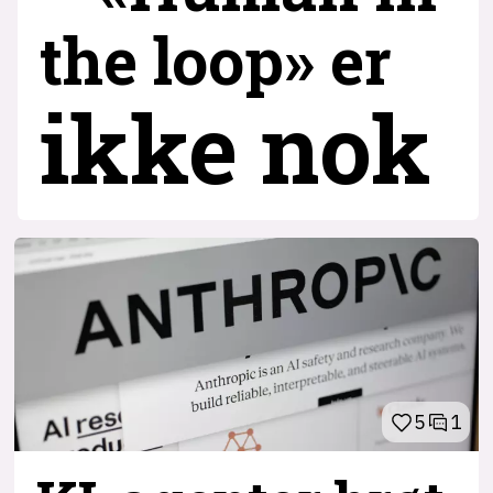
the loop» er
ikke nok
5
1