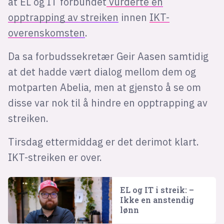
at EL og IT forbundet
vurderte en
opptrapping av streiken
innen
IKT-
overenskomsten
.
Da sa forbudssekretær Geir Aasen samtidig
at det hadde vært dialog mellom dem og
motparten Abelia, men at gjensto å se om
disse var nok til å hindre en opptrapping av
streiken.
Tirsdag ettermiddag er det derimot klart.
IKT-streiken er over.
EL og IT i streik: –
Ikke en anstendig
lønn