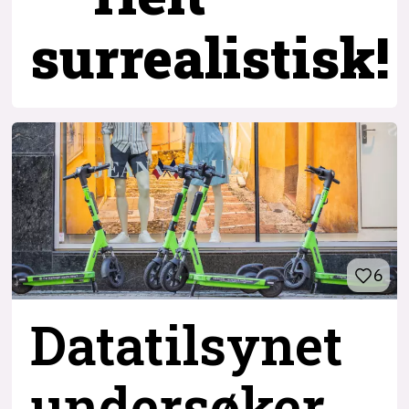
surrealistisk!
6
Datatilsynet
undersøker