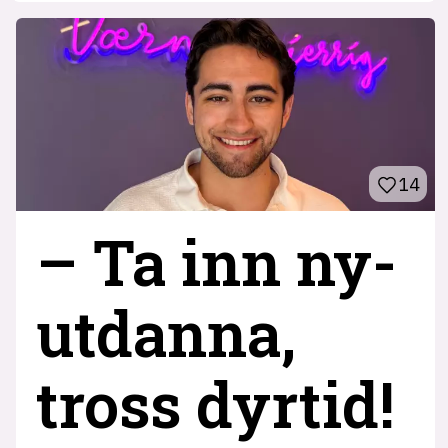
14
– Ta inn ny­
utdanna,
tross dyrtid!