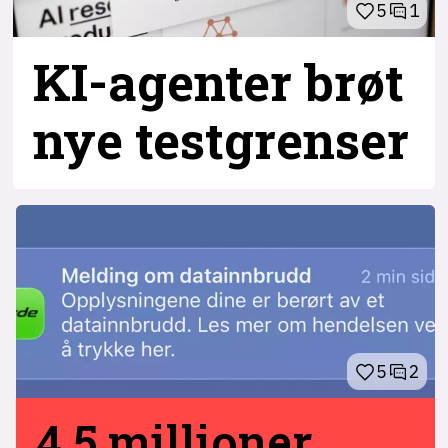
5
1
KI-agenter brøt
nye testgrenser
5
2
4,5 millioner