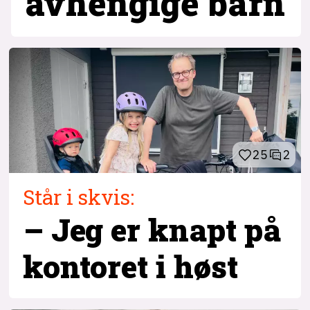
avhengige barn
25
2
Står i skvis:
– Jeg er knapt på
kontoret i høst