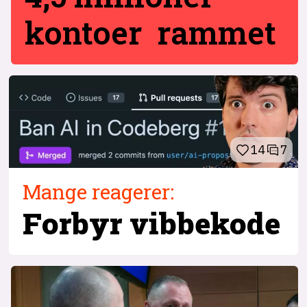
kontoer rammet
14
7
Mange reagerer:
Forbyr vibbekode