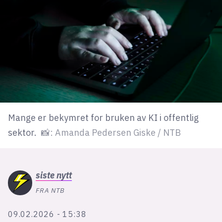
lys modus
mørk modus
nyhetsbrev
kode24-klubben
LinkedIn
Mange er bekymret for bruken av KI i offentlig
Bluesky
sektor.
📸: Amanda Pedersen Giske / NTB
Facebook
annonsepriser
siste
nytt
annonseguide
FRA NTB
suksesshistorier
09.02.2026 - 15:38