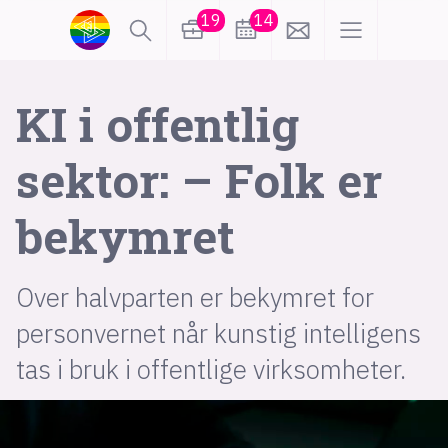
19
14
lønn
KI
KI i offentlig
sektor: – Folk er
karriere
meninger
bekymret
utdanning
sikkerhet
kontor
frontend
backend
apputvikling
Over halvparten er bekymret for
personvernet når kunstig intelligens
devops
IoT
design
tas i bruk i offentlige virksomheter.
tilgjengelighet
ukas koder
inn/ut
hobby