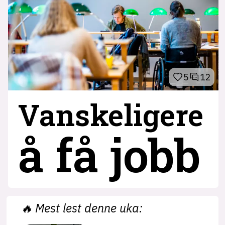
5
12
Vanskeligere
å få jobb
🔥
Mest lest denne uka: