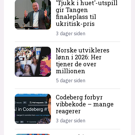
'Tjukk i huet'-utspill
gir Tangen
finaleplass til
ukritisk-pris
3 dager siden
Norske utvikleres
lønn i 2026: Her
tjener de over
millionen
5 dager siden
Codeberg forbyr
vibbekode – mange
reagerer
3 dager siden