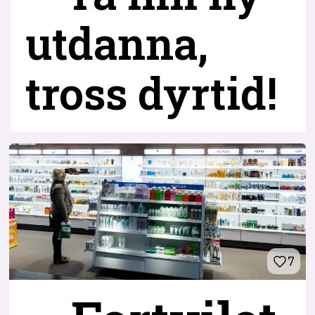
utdanna,
tross dyrtid!
7