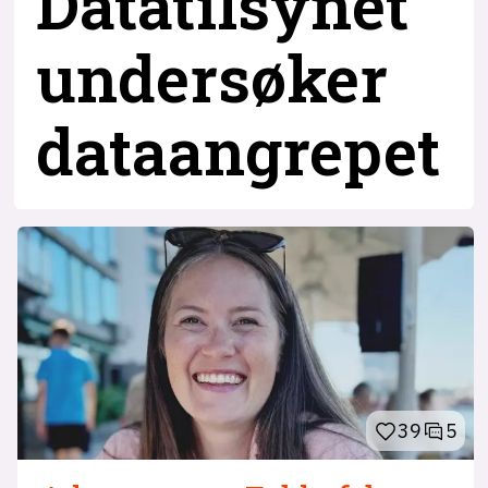
Datatilsynet
undersøker
dataangrepet
39
5