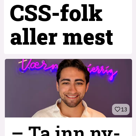
CSS-folk
aller mest
13
– Ta inn ny­