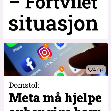
– Fortvilet
situasjon
4
2
Domstol:
Meta må hjelpe