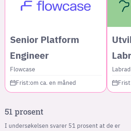
Senior Platform
Utvi
Engineer
Lab
Flowcase
Labrad
Frist:
om ca. en måned
Frist
51 prosent
I undersøkelsen svarer 51 prosent at de er