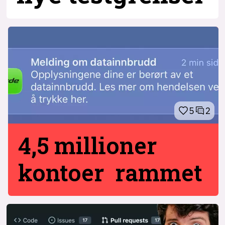
5
2
4,5 millioner
kontoer rammet