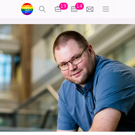
19
14
lønn
KI
karriere
meninger
utdanning
sikkerhet
kontor
frontend
backend
apputvikling
devops
IoT
design
tilgjengelighet
ukas koder
inn/ut
hobby