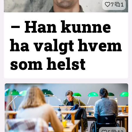
7
1
– Han kunne
ha valgt hvem
som helst