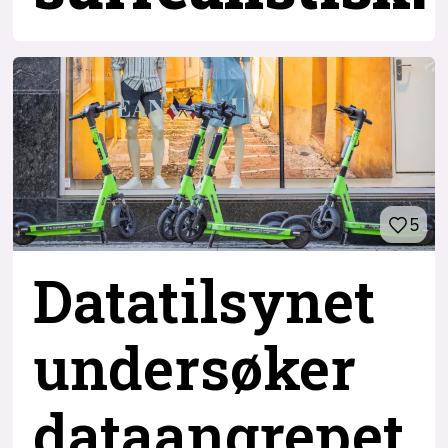
5
Datatilsynet
undersøker
dataangrepet