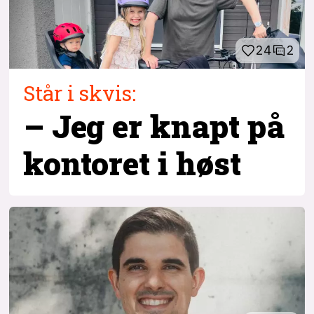
24
2
Står i skvis:
– Jeg er knapt på
kontoret i høst