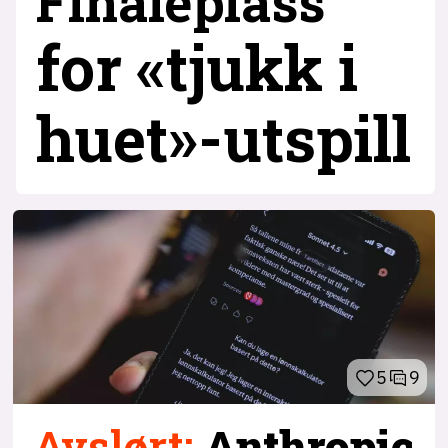
Finaleplass
for «tjukk i
huet»-utspill
5
9
Avslørt
:
Anthropic