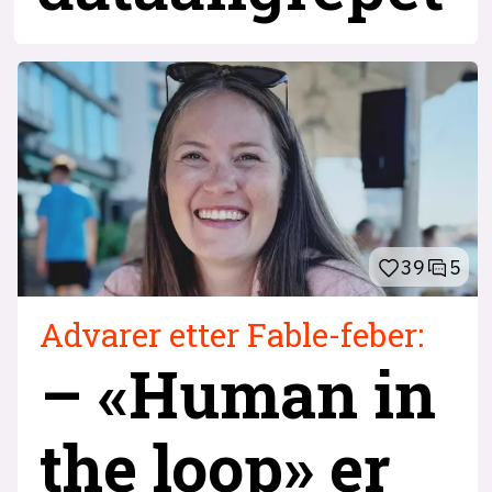
39
5
Advarer etter Fable-feber:
– «Human in
the loop» er