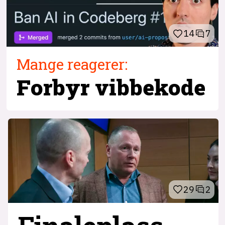
14
7
Mange reagerer:
Forbyr vibbekode
29
2