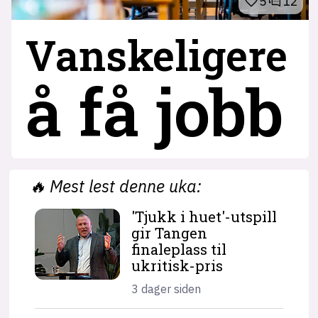
5
12
Vanskeligere
å få jobb
🔥
Mest lest denne uka:
'Tjukk i huet'-utspill
gir Tangen
finaleplass til
ukritisk-pris
3 dager siden