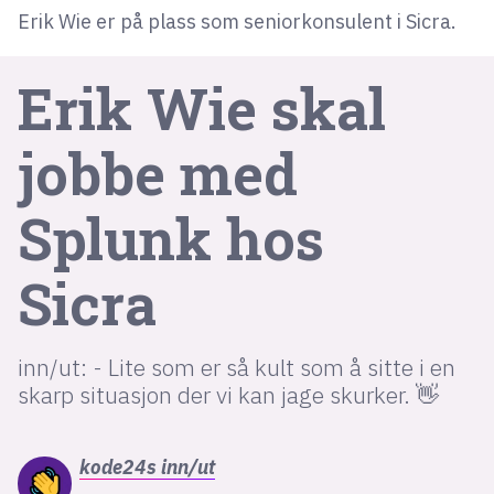
Erik Wie er på plass som seniorkonsulent i Sicra.
lys modus
Erik Wie skal
mørk modus
jobbe med
nyhetsbrev
kode24-klubben
Splunk hos
LinkedIn
Sicra
Bluesky
Facebook
inn/ut: - Lite som er så kult som å sitte i en
annonsepriser
skarp situasjon der vi kan jage skurker. 👋
annonseguide
suksesshistorier
kode24s
inn/ut