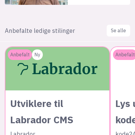
Anbefalte ledige stilinger
Se alle
Anbefalt
Ny
Anbefalt
Utviklere til
Lys 
Labrador CMS
kod
Labrador
kode2