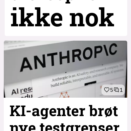
ikke nok
5
1
KI-agenter brøt
nye testgrenser