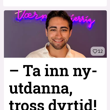
12
– Ta inn ny­
utdanna,
tross dyrtid!