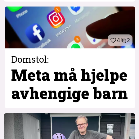
4
2
Domstol:
Meta må hjelpe
avhengige barn