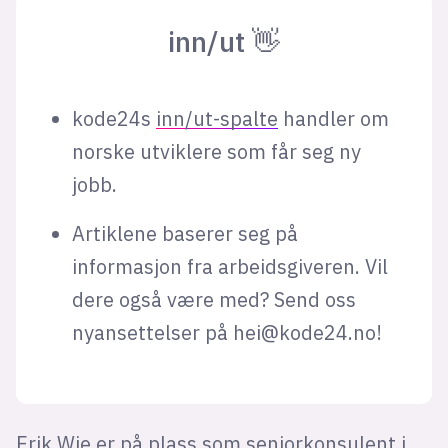
inn/ut 👋
kode24s
inn/ut-spalte
handler om
norske utviklere som får seg ny
jobb.
Artiklene baserer seg på
informasjon fra arbeidsgiveren. Vil
dere også være med? Send oss
nyansettelser på
hei@kode24.no
!
Erik Wie er på plass som seniorkonsulent i