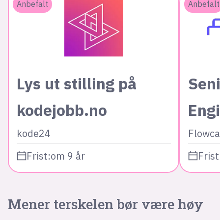
Anbefalt
Anbefalt
Lys ut stilling på
Seni
kodejobb.no
Eng
kode24
Flowca
Frist:
om 9 år
Frist
Mener terskelen bør være høy