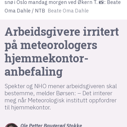
snø i Oslo mandag morgen ved Økern T. 📸: Beate
Oma Dahle / NTB
Beate Oma Dahle
lys modus
Arbeidsgivere irritert
mørk modus
på meteorologers
nyhetsbrev
kode24-klubben
hjemmekontor-
LinkedIn
anbefaling
Bluesky
Facebook
Spekter og NHO mener arbeidsgiveren skal
bestemme, melder Børsen: – Det irriterer
meg når Meteorologisk institutt oppfordrer
annonsepriser
til hjemmekontor.
annonseguide
suksesshistorier
Ole Petter
Baugerød Stokke