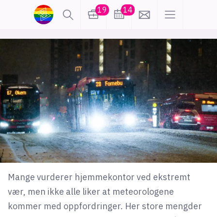
19
14
lønn
KI
karriere
meninger
utdanning
sikkerhet
kontor
frontend
backend
apputvikling
devops
IoT
design
Mange vurderer hjemmekontor ved ekstremt
tilgjengelighet
ukas koder
inn/ut
vær, men ikke alle liker at meteorologene
kommer med oppfordringer. Her store mengder
hobby