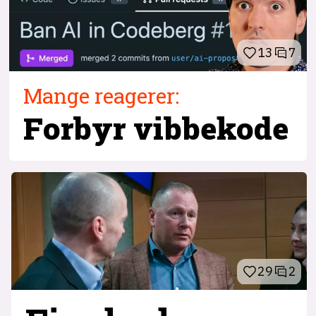
13
7
Mange reagerer:
Forbyr vibbekode
29
2