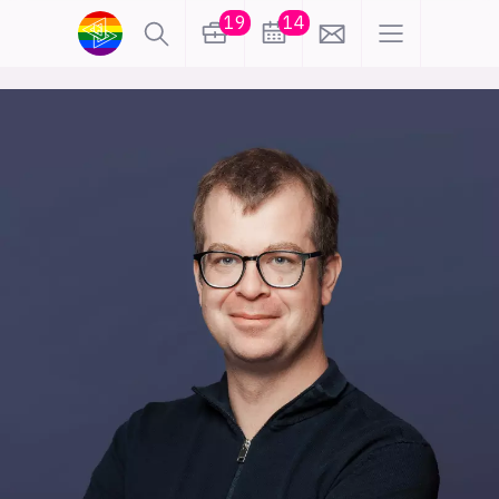
19
14
lønn
KI
karriere
meninger
utdanning
sikkerhet
kontor
frontend
backend
apputvikling
devops
IoT
design
tilgjengelighet
ukas koder
inn/ut
hobby