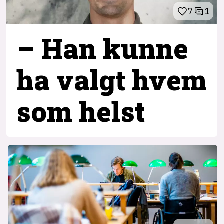
7
1
– Han kunne
ha valgt hvem
som helst