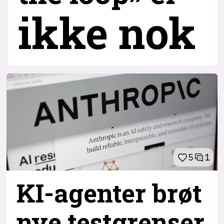
ikke nok
5
1
KI-agenter brøt
nye testgrenser