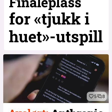
Finaleplass
for «tjukk i
huet»-utspill
5
8