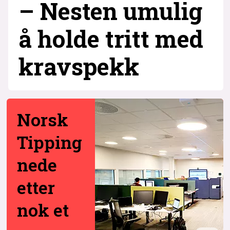
– Nesten umulig
å holde tritt med
krav­spekk
Norsk
Tipping
nede
etter
nok et