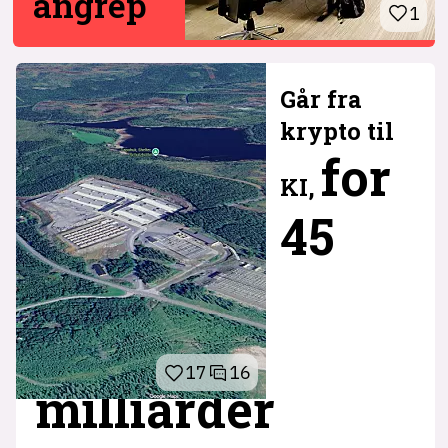
angrep
1
Går fra
krypto til
for
KI,
45
17
16
milliarder