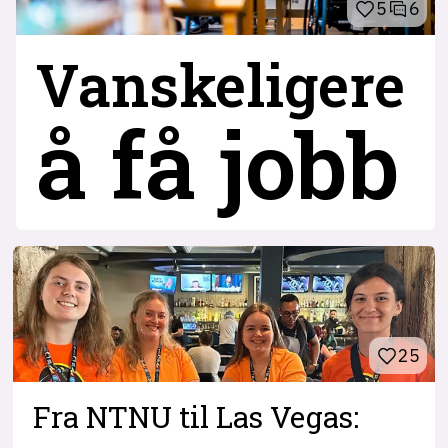
5
6
Vanskeligere
å få jobb
25
Fra NTNU til Las Vegas: