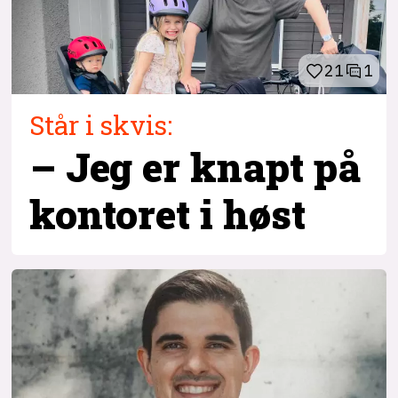
21
1
Står i skvis:
– Jeg er knapt på
kontoret i høst