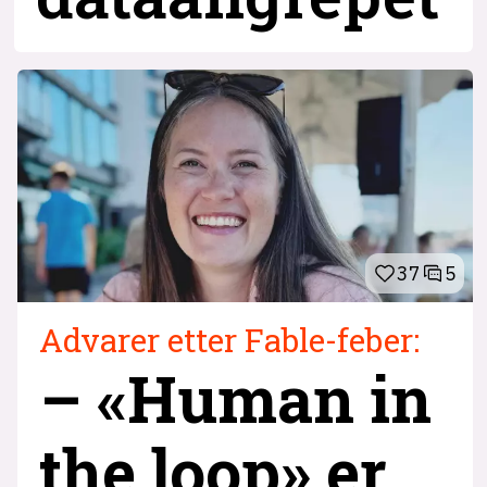
37
5
Advarer etter Fable-feber:
– «Human in
the loop» er