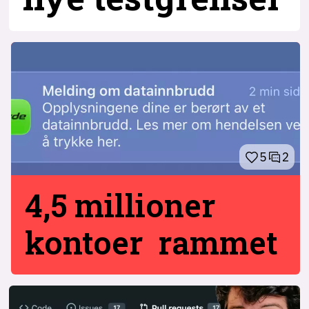
5
2
4,5 millioner
kontoer rammet