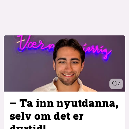
4
– Ta inn ny­utdanna,
selv om det er
dyrtid!