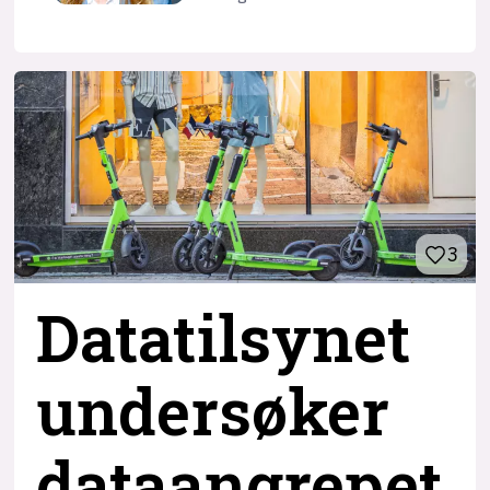
3
Datatilsynet
undersøker
dataangrepet