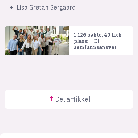
Lisa Grøtan Sørgaard
1.126 søkte, 49 fikk
plass: – Et
samfunnsansvar
Del
artikkel