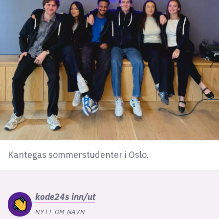
lys modus
mørk modus
nyhetsbrev
kode24-klubben
LinkedIn
Bluesky
Facebook
Kantegas sommerstudenter i Oslo.
annonsepriser
annonseguide
kode24s
inn/ut
suksesshistorier
NYTT OM NAVN