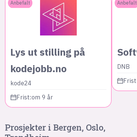
Anbefalt
Anbefalt
Lys ut stilling på
Sof
kodejobb.no
DNB
Frist
kode24
Frist:
om 9 år
Prosjekter i Bergen, Oslo,