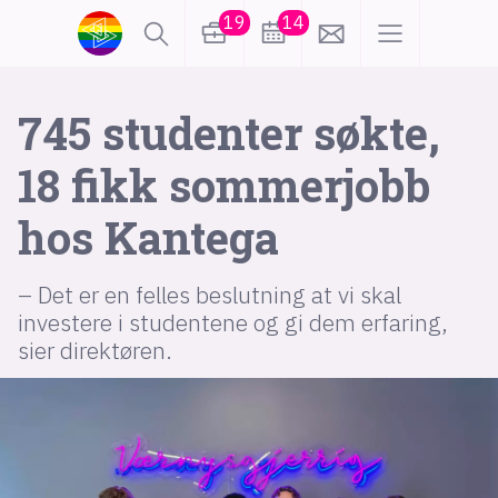
19
14
lønn
KI
745 studenter søkte,
18 fikk sommerjobb
karriere
meninger
hos Kantega
utdanning
sikkerhet
kontor
– Det er en felles beslutning at vi skal
frontend
backend
apputvikling
investere i studentene og gi dem erfaring,
sier direktøren.
devops
IoT
design
tilgjengelighet
ukas koder
inn/ut
hobby