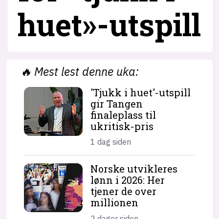
huet»-utspill
🔥
Mest lest denne uka:
'Tjukk i huet'-utspill
gir Tangen
finaleplass til
ukritisk-pris
1 dag siden
Norske utvikleres
lønn i 2026: Her
tjener de over
millionen
2 dager siden