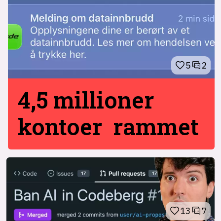
5
2
4,5 millioner
kontoer rammet
13
7