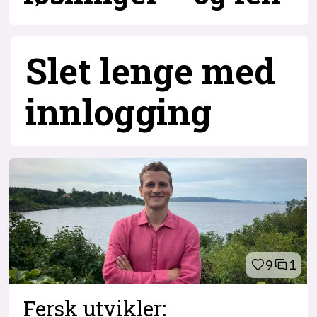
7
Slet lenge med
inn­logging
9
1
Fersk utvikler: