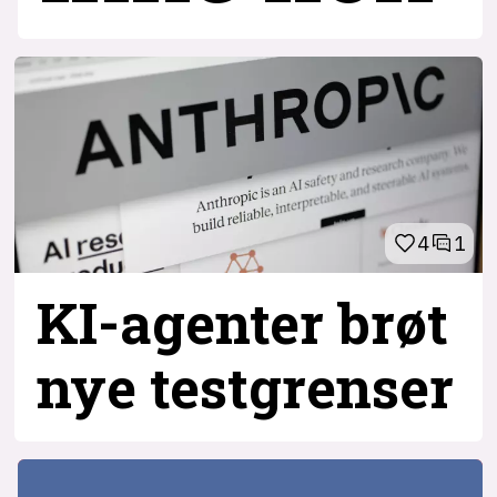
4
1
KI-agenter brøt
nye testgrenser