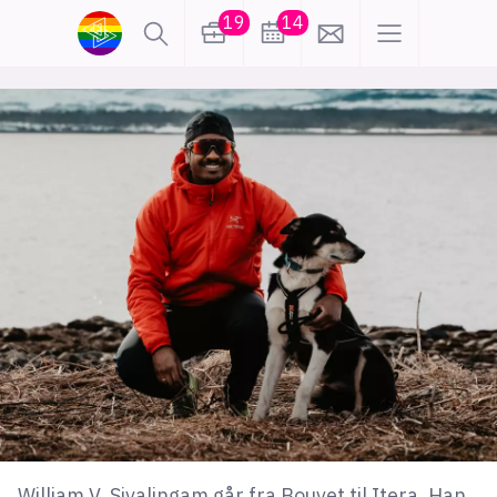
19
14
lønn
KI
karriere
meninger
utdanning
sikkerhet
kontor
frontend
backend
apputvikling
devops
IoT
design
tilgjengelighet
ukas koder
inn/ut
hobby
William V. Sivalingam går fra Bouvet til Itera. Han