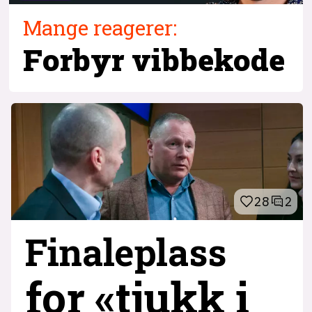
Mange reagerer:
Forbyr vibbekode
28
2
Finaleplass
for «tjukk i