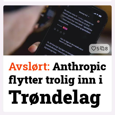
5
8
Avslørt
:
Anthropic
flytter trolig inn i
Trøndelag