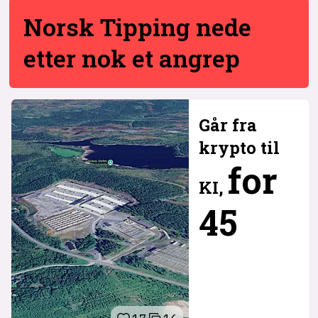
Norsk Tipping nede
etter nok et angrep
Går fra
krypto til
for
KI,
45