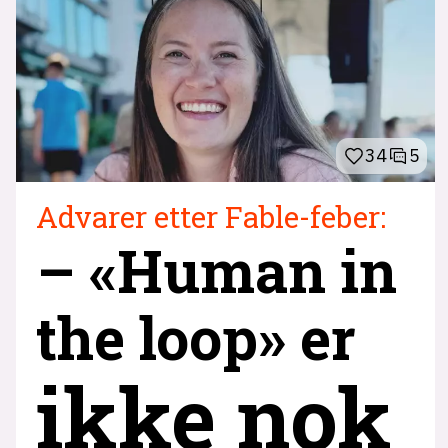
34
5
Advarer etter Fable-feber:
– «Human in
the loop» er
ikke nok