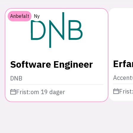
Anbefalt
Ny
Erfa
Software Engineer
Accent
DNB
Frist
Frist:
om 19 dager