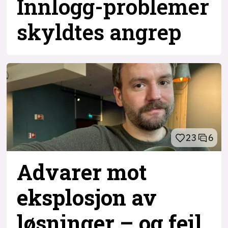
Innlogg-problemer
skyldtes angrep
23
6
Advarer mot
eksplosjon av
løsninger – og
feil