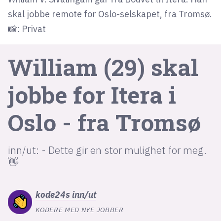
skal jobbe remote for Oslo-selskapet, fra Tromsø.
📸: Privat
lys modus
mørk modus
William (29) skal
nyhetsbrev
jobbe for Itera i
kode24-klubben
LinkedIn
Oslo - fra Tromsø
Bluesky
Facebook
inn/ut: - Dette gir en stor mulighet for meg.
👋
annonsepriser
annonseguide
kode24s
inn/ut
suksesshistorier
KODERE MED NYE JOBBER