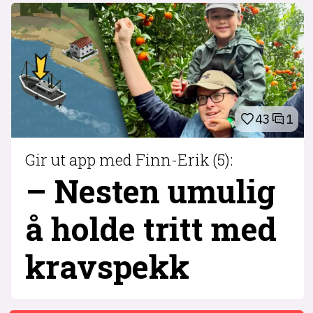
43
1
Gir ut app med Finn-Erik (5):
– Nesten umulig
å holde tritt med
krav­spekk
1