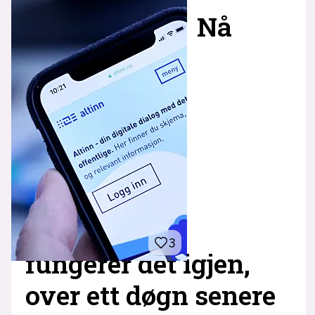
Nå
3
fungerer det igjen,
over ett døgn senere