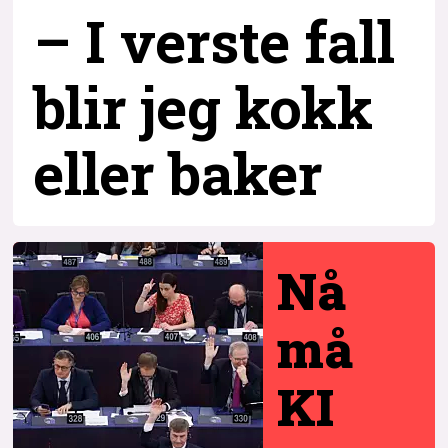
– I verste fall
blir jeg kokk
eller baker
Nå
må
KI