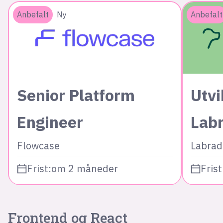
Anbefalt
Ny
Anbefalt
Senior Platform
Utvi
Engineer
Lab
Flowcase
Labrad
Frist:
om 2 måneder
Frist
Frontend og React