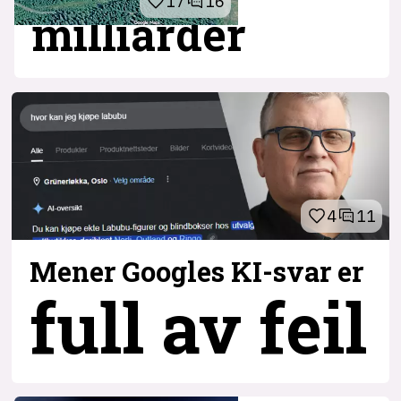
17
16
milliarder
4
11
Mener Googles KI-svar er
full av feil