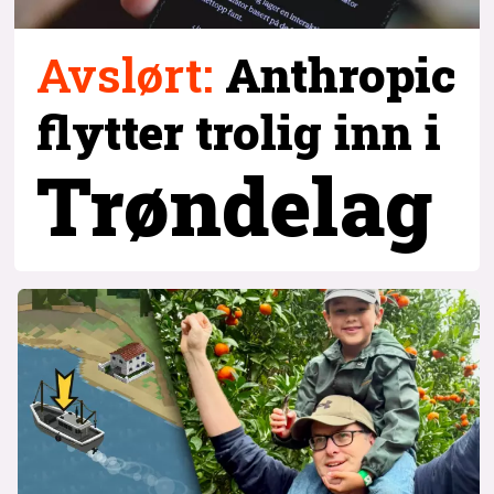
Avslørt
:
Anthropic
flytter trolig inn i
Trøndelag