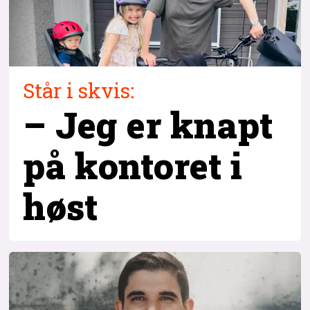
Står i skvis:
– Jeg er knapt
på kontoret i
høst