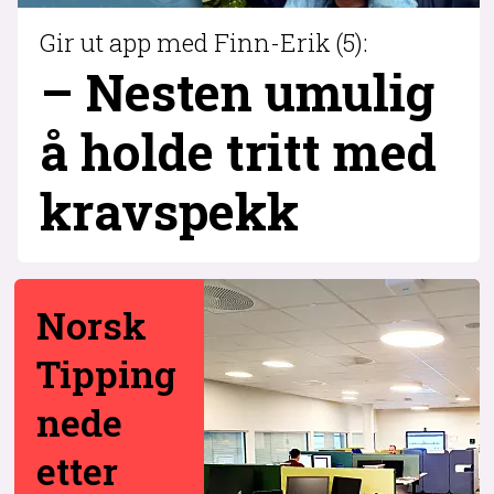
Gir ut app med Finn-Erik (5):
– Nesten umulig
å holde tritt med
krav­spekk
Norsk
Tipping
nede
etter