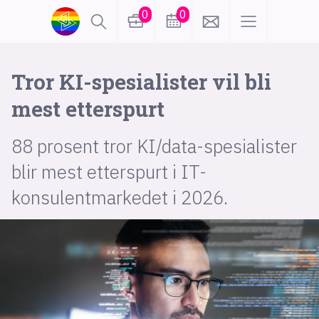
0
0
lønn
KI
Tror KI-spesialister
vil bli
mest etterspurt
karriere
meninger
88 prosent tror KI/data-spesialister
utdanning
sikkerhet
kontor
blir mest etterspurt i IT-
konsulentmarkedet i 2026.
frontend
backend
apputvikling
devops
IoT
design
tilgjengelighet
ukas koder
inn/ut
hobby