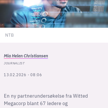
lys modus
mørk modus
NTB
nyhetsbrev
kode24-klubben
LinkedIn
Mia Helen
Christiansen
Bluesky
JOURNALIST
Facebook
13.02.2026 - 08:06
annonsepriser
annonseguide
En ny partnerundersøkelse fra Witted
suksesshistorier
Megacorp blant 67 ledere og