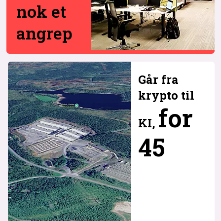
nok et
angrep
Går fra
krypto til
for
KI,
45