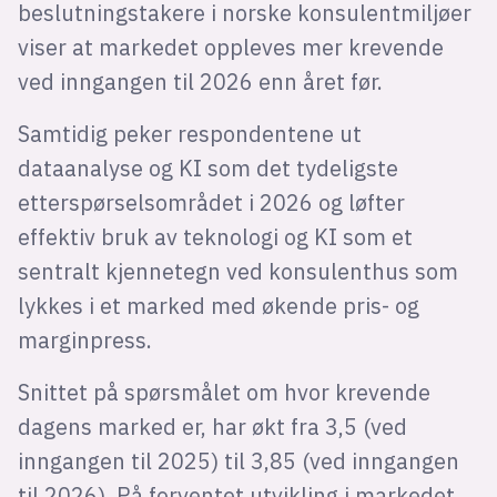
Bli firmapartner
beslutningstakere i norske konsulentmiljøer
viser at markedet oppleves mer krevende
ved inngangen til 2026 enn året før.
Samtidig peker respondentene ut
dataanalyse og KI som det tydeligste
etterspørselsområdet i 2026 og løfter
effektiv bruk av teknologi og KI som et
sentralt kjennetegn ved konsulenthus som
lykkes i et marked med økende pris- og
marginpress.
Snittet på spørsmålet om hvor krevende
dagens marked er, har økt fra 3,5 (ved
inngangen til 2025) til 3,85 (ved inngangen
til 2026). På forventet utvikling i markedet