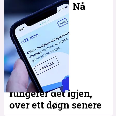
Nå
fungerer det igjen,
over ett døgn senere