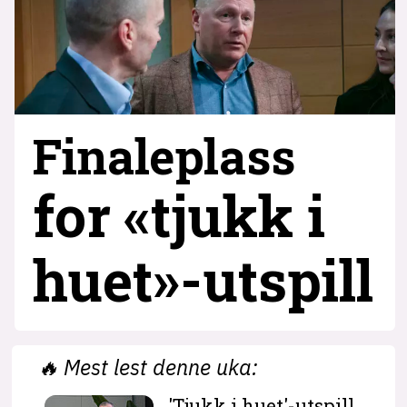
Finaleplass
for «tjukk i
huet»-utspill
🔥
Mest lest denne uka:
'Tjukk i huet'-utspill