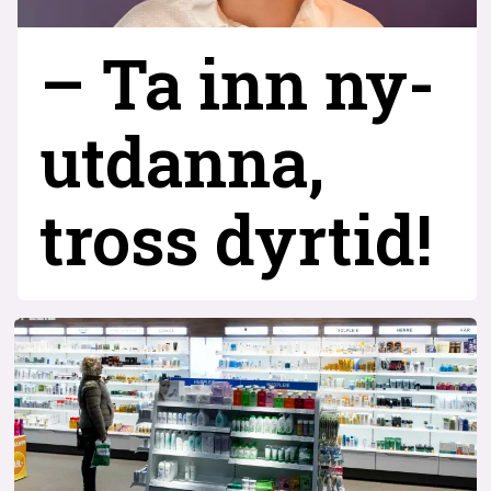
– Ta inn ny­
utdanna,
tross dyrtid!