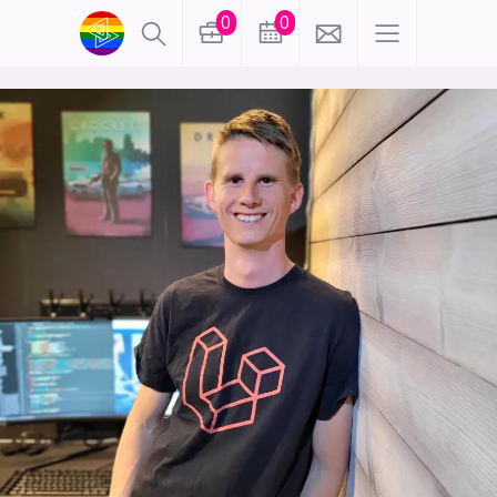
0
0
lønn
KI
karriere
meninger
utdanning
sikkerhet
kontor
frontend
backend
apputvikling
devops
IoT
design
tilgjengelighet
ukas koder
inn/ut
hobby