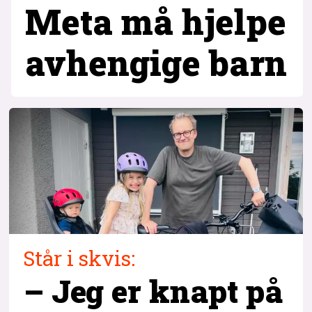
Meta må hjelpe
avhengige barn
Står i skvis:
– Jeg er knapt på