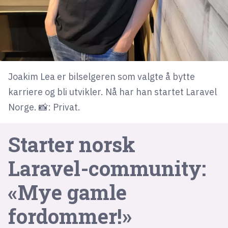
lys modus
mørk modus
Joakim Lea er bilselgeren som valgte å bytte
nyhetsbrev
karriere og bli utvikler. Nå har han startet Laravel
kode24-klubben
Norge. 📸: Privat.
LinkedIn
Bluesky
Starter norsk
Facebook
Laravel-community:
annonsepriser
«Mye gamle
annonseguide
fordommer!»
suksesshistorier