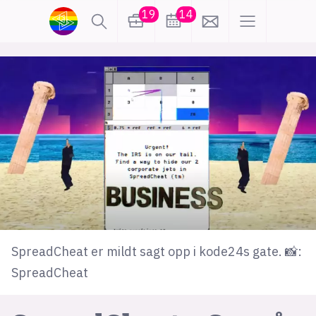
19
14
lønn
KI
karriere
meninger
utdanning
sikkerhet
kontor
frontend
backend
apputvikling
devops
IoT
design
SpreadCheat er mildt sagt opp i kode24s gate. 📸:
tilgjengelighet
ukas koder
inn/ut
SpreadCheat
hobby