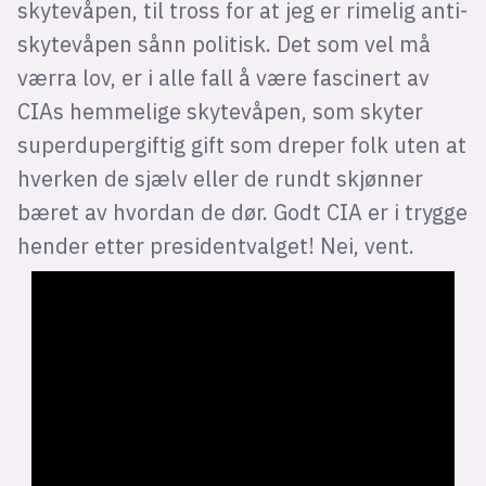
skytevåpen, til tross for at jeg er rimelig anti-
skytevåpen sånn politisk. Det som vel må
værra lov, er i alle fall å være fascinert av
CIAs hemmelige skytevåpen, som skyter
superdupergiftig gift som dreper folk uten at
hverken de sjælv eller de rundt skjønner
bæret av hvordan de dør. Godt CIA er i trygge
hender etter presidentvalget! Nei, vent.