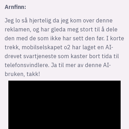
Arnfinn:
Jeg lo så hjertelig da jeg kom over denne
reklamen, og har gleda meg stort til å dele
den med de som ikke har sett den før. I korte
trekk, mobilselskapet o2 har laget en AI-
drevet svartjeneste som kaster bort tida til
telefonsvindlere. Ja til mer av denne AI-
bruken, takk!