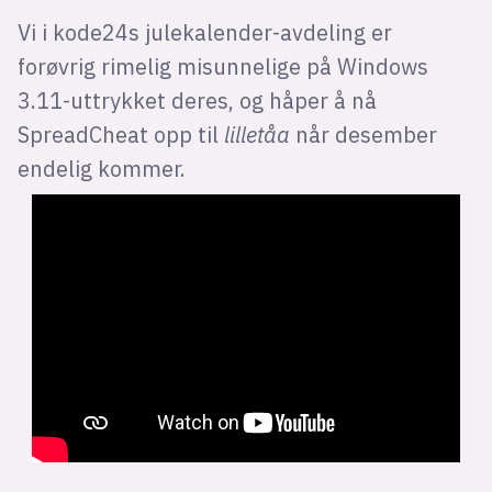
Vi i kode24s julekalender-avdeling er
forøvrig rimelig misunnelige på Windows
3.11-uttrykket deres, og håper å nå
SpreadCheat opp til
lilletåa
når desember
endelig kommer.