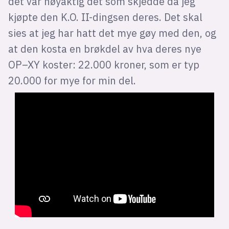
det var nøyaktig det som skjedde da jeg
kjøpte den K.O. II-dingsen deres. Det skal
sies at jeg har hatt det mye gøy med den, og
at den kosta en brøkdel av hva deres nye
OP–XY koster: 22.000 kroner, som er typ
20.000 for mye for min del.