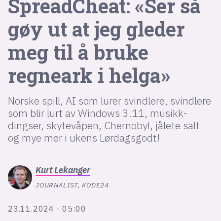
SpreadCheat: «Ser så
gøy ut at jeg gleder
lys modus
meg til å bruke
mørk modus
regneark i helga»
nyhetsbrev
kode24-klubben
Norske spill, AI som lurer svindlere, svindlere
LinkedIn
som blir lurt av Windows 3.11, musikk-
dingser, skytevåpen, Chernobyl, jålete salt
Bluesky
og mye mer i ukens Lørdagsgodt!
Facebook
Kurt
Lekanger
annonsepriser
JOURNALIST, KODE24
annonseguide
suksesshistorier
23.11.2024 - 05:00