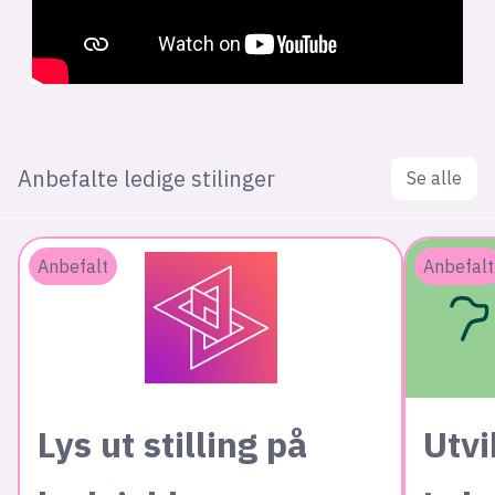
Anbefalte ledige stilinger
Se alle
Anbefalt
Anbefalt
Lys ut stilling på
Utvi