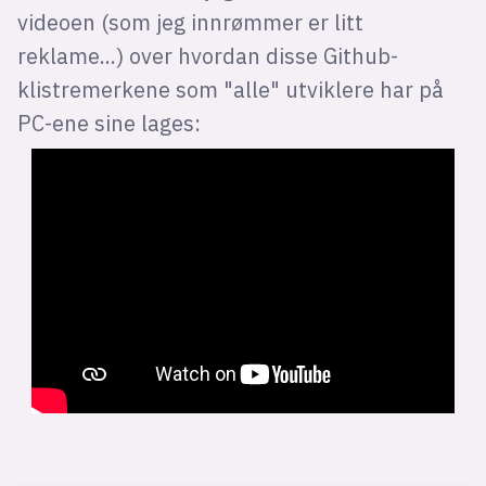
videoen (som jeg innrømmer er litt
reklame...) over hvordan disse Github-
klistremerkene som "alle" utviklere har på
PC-ene sine lages: