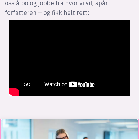
oss å bo og jobbe fra hvor vi vil, spår
forfatteren – og fikk helt rett: