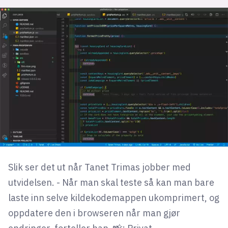
Slik ser det ut når Tanet Trimas jobber med
utvidelsen. - Når man skal teste så kan man bare
laste inn selve kildekodemappen ukomprimert, og
oppdatere den i browseren når man gjør