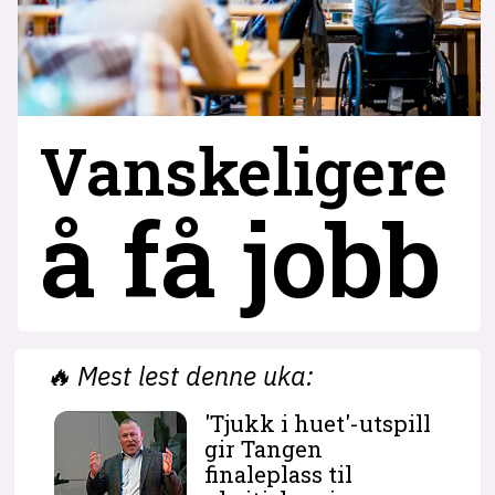
Vanskeligere
å få jobb
🔥
Mest lest denne uka:
'Tjukk i huet'-utspill
gir Tangen
finaleplass til