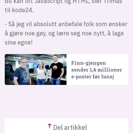
du kan litt JavaScript og HTML, sier Trimas
til kode24.
- Så jeg vil absolutt anbefale folk som ønsker
å gjøre noe gøy, og lære seg noe nytt, å lage
sine egne!
Finn-gjengen
sender 1,4 millioner
e-poster før lunsj
Del
artikkel