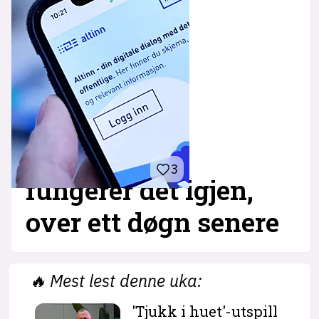
3
fungerer det igjen,
over ett døgn senere
🔥
Mest lest denne uka:
'Tjukk i huet'-utspill