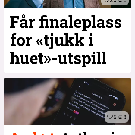
Får finaleplass
for «tjukk i
huet»-utspill
5
8