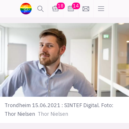
18
14
lønn
KI
karriere
meninger
utdanning
sikkerhet
kontor
frontend
backend
apputvikling
devops
IoT
design
Trondheim 15.06.2021 : SINTEF Digital. Foto:
tilgjengelighet
ukas koder
inn/ut
Thor Nielsen
Thor Nielsen
hobby