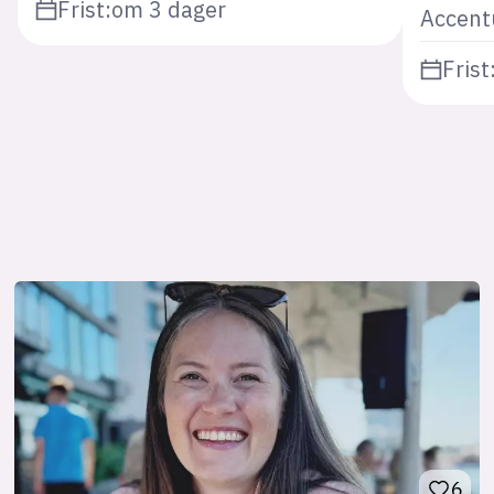
Frist:
om 3 dager
Accent
Frist
6