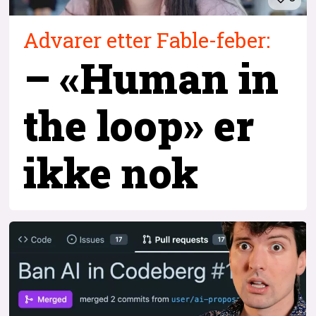
Advarer etter Fable-feber:
– «Human in
the loop» er
ikke nok