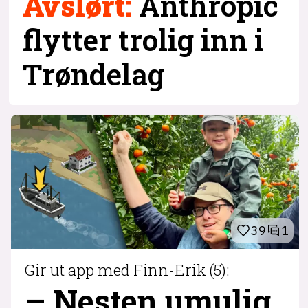
Avslørt:
Anthropic
flytter trolig inn i
Trøndelag
39
1
Gir ut app med Finn-Erik (5):
– Nesten umulig