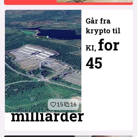
Går fra
krypto til
for
KI,
45
15
16
milliarder