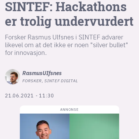
SINTEF: Hackathons
er trolig undervurdert
lys modus
mørk modus
Forsker Rasmus Ulfsnes i SINTEF advarer
likevel om at det ikke er noen "silver bullet"
nyhetsbrev
for innovasjon.
kode24-klubben
LinkedIn
Rasmus
UIfsnes
Bluesky
FORSKER, SINTEF DIGITAL
Facebook
21.06.2021 - 11:30
annonsepriser
annonseguide
suksesshistorier