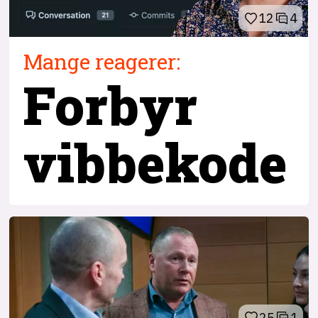
12
4
Mange reagerer:
Forbyr
vibbekode
25
1