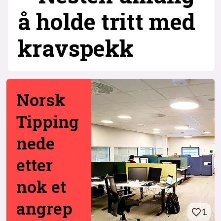
å holde tritt med
krav­spekk
Norsk
Tipping
nede
etter
nok et
angrep
1