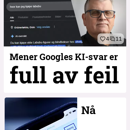
4
11
Mener Googles KI-svar er
full av feil
Nå