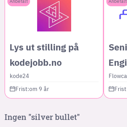
Anbefalt
Anbefalt
Lys ut stilling på
Seni
kodejobb.no
Eng
kode24
Flowca
Frist:
om 9 år
Frist
Ingen "silver bullet"