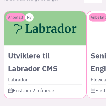
Anbefalt
Ny
Anbefalt
Utviklere til
Seni
Labrador CMS
Eng
Labrador
Flowca
Frist:
om 2 måneder
Frist