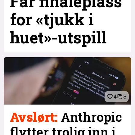
Får finaleplass
for «tjukk i
huet»-utspill
4
8
Avslørt:
Anthropic
flytter trolig inn i