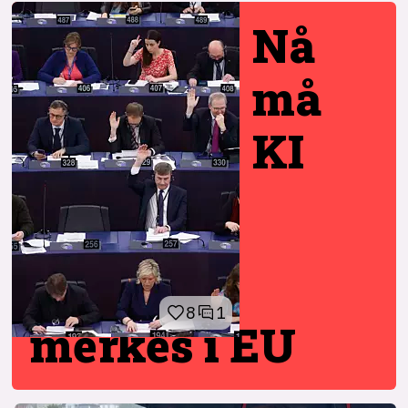
Nå
må
KI
8
1
merkes i EU