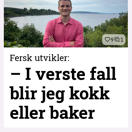
9
1
Fersk utvikler:
– I verste fall
blir jeg kokk
eller baker