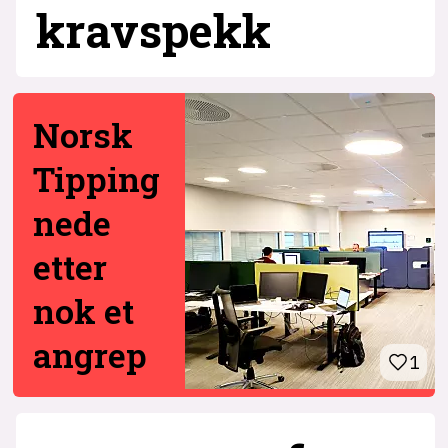
krav­spekk
Norsk
Tipping
nede
etter
nok et
angrep
1
6