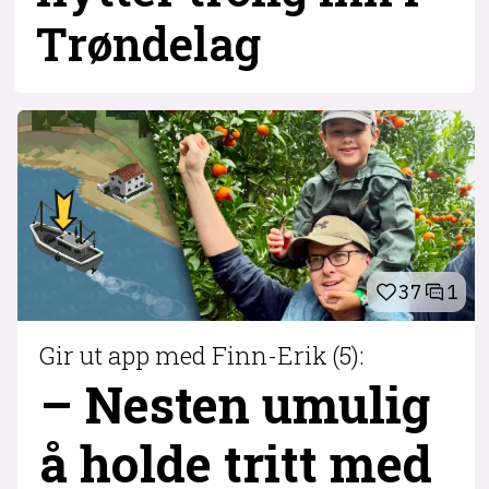
Trøndelag
37
1
Gir ut app med Finn-Erik (5):
– Nesten umulig
å holde tritt med