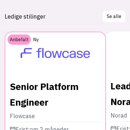
Ledige stilinger
Se alle
Anbefalt
Ny
Lead
Senior Platform
Nor
Engineer
Norad
Flowcase
Frist
Frist:
om 2 måneder