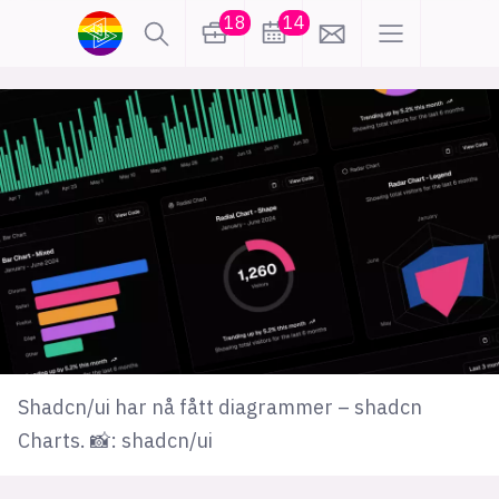
18
14
lønn
KI
karriere
meninger
utdanning
sikkerhet
kontor
frontend
backend
apputvikling
devops
IoT
design
Shadcn/ui har nå fått diagrammer – shadcn
tilgjengelighet
ukas koder
inn/ut
Charts. 📸: shadcn/ui
hobby