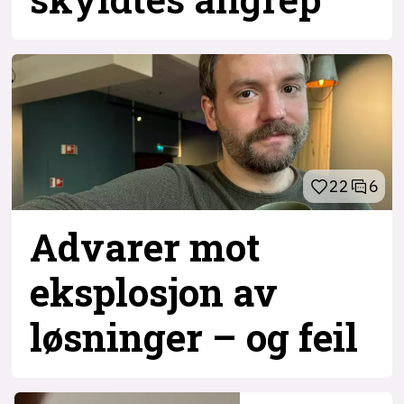
22
6
Advarer mot
eksplosjon av
løsninger – og
feil