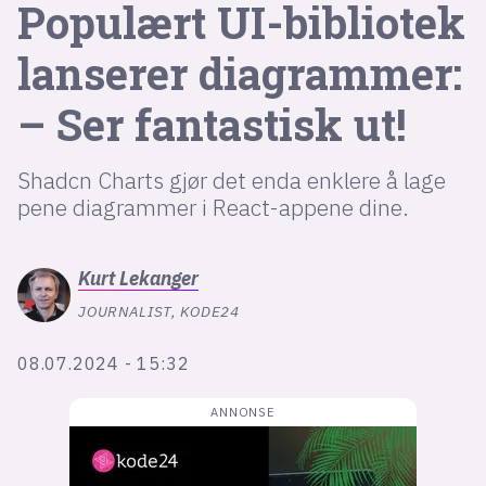
Populært UI-bibliotek
lanserer diagrammer:
lys modus
– Ser fantastisk ut!
mørk modus
nyhetsbrev
Shadcn Charts gjør det enda enklere å lage
kode24-klubben
pene diagrammer i React-appene dine.
LinkedIn
Bluesky
Kurt
Lekanger
Facebook
JOURNALIST, KODE24
08.07.2024 - 15:32
annonsepriser
annonseguide
suksesshistorier