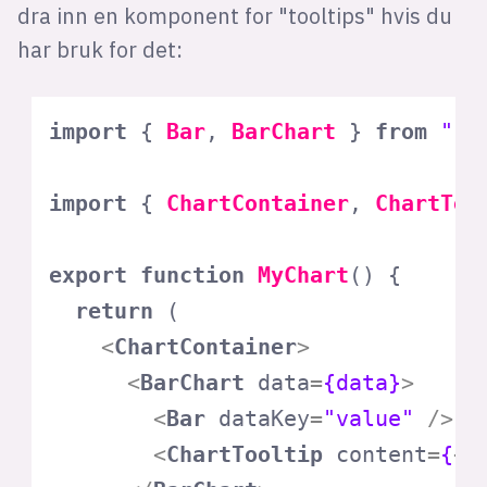
dra inn en komponent for "tooltips" hvis du
har bruk for det:
import
 { 
Bar
, 
BarChart
 } 
from
"re
import
 { 
ChartContainer
, 
ChartToo
export
function
MyChart
(
) {

return
 (

<
ChartContainer
>
<
BarChart
data
=
{data}
>
<
Bar
dataKey
=
"value"
 />
<
ChartTooltip
content
=
{
<
C