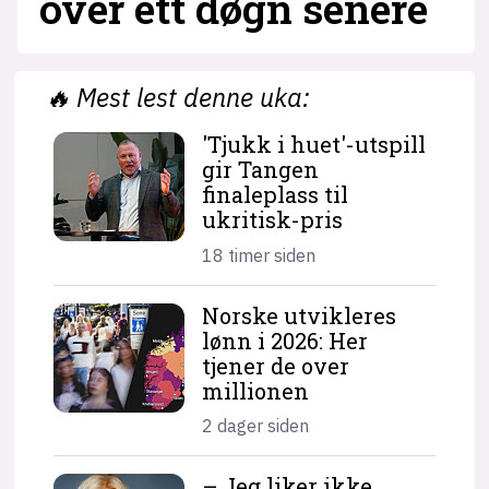
over ett døgn senere
🔥
Mest lest denne uka:
'Tjukk i huet'-utspill
gir Tangen
finaleplass til
ukritisk-pris
18 timer siden
Norske utvikleres
lønn i 2026: Her
tjener de over
millionen
2 dager siden
– Jeg liker ikke