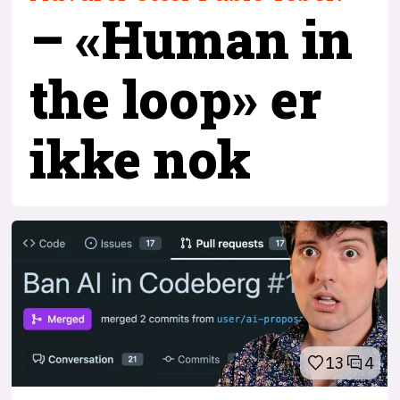
– «Human in
the loop» er
ikke nok
13
4