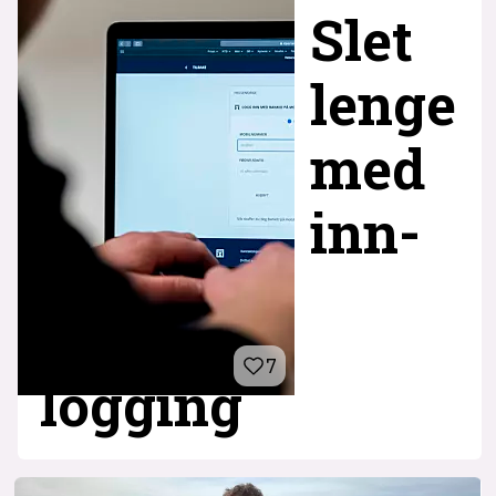
Slet
lenge
med
inn­
7
logging