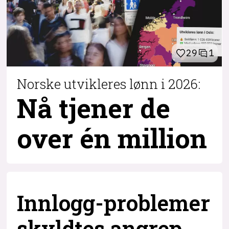
29
1
Norske utvikleres lønn i 2026:
Nå tjener de
over
én million
Innlogg-problemer
skyldtes angrep