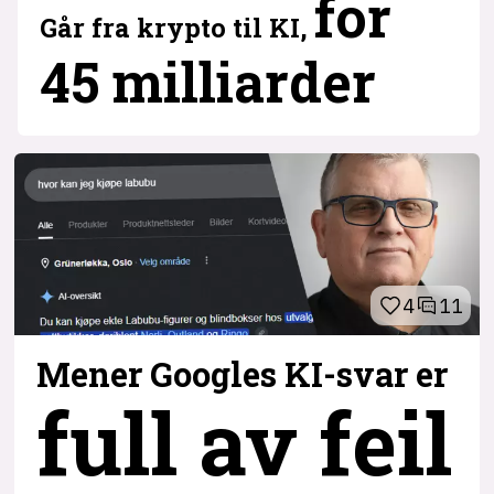
for
Går fra krypto til KI,
45 milliarder
4
11
Mener Googles KI-svar er
full av feil