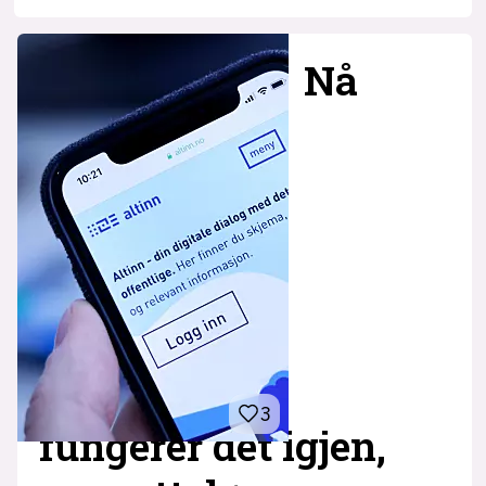
Nå
3
fungerer det igjen,