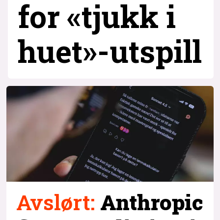
for «tjukk i
huet»-utspill
Avslørt
:
Anthropic