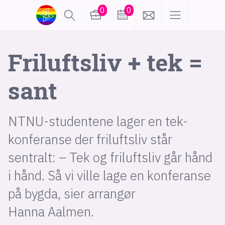
0
0
lønn
KI
Friluftsliv + tek =
sant
karriere
meninger
utdanning
sikkerhet
kontor
NTNU-studentene lager en tek-
konferanse der friluftsliv står
frontend
backend
apputvikling
sentralt: – Tek og friluftsliv går hånd
devops
IoT
design
i hånd. Så vi ville lage en konferanse
på bygda, sier arrangør
tilgjengelighet
ukas koder
inn/ut
Hanna Aalmen.
hobby