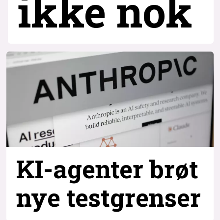
ikke nok
KI-agenter brøt
nye testgrenser