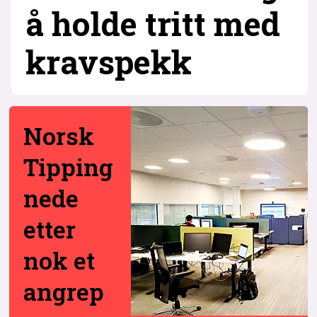
å holde tritt med
krav­spekk
Norsk
Tipping
nede
etter
nok et
angrep