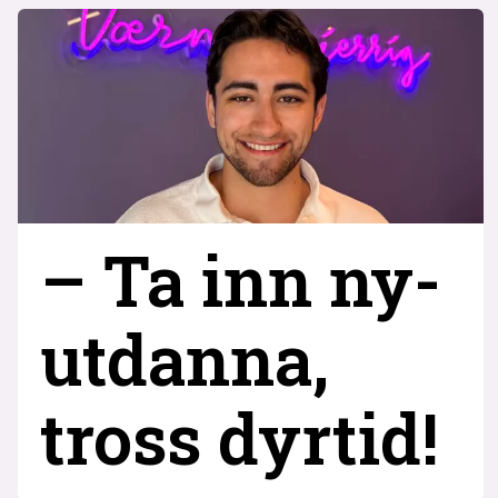
– Ta inn ny­
utdanna,
tross dyrtid!