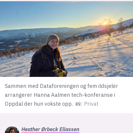
lys modus
mørk modus
nyhetsbrev
kode24-klubben
LinkedIn
Bluesky
Facebook
Sammen med Dataforeningen og fem ildsjeler
arrangerer Hanna Aalmen tech-konferanse i
Oppdal der hun vokste opp.
📸: Privat
annonsepriser
annonseguide
suksesshistorier
Heather
Ørbeck Eliassen