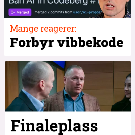
Mange reagerer:
Forbyr vibbekode
Finaleplass