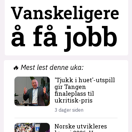
Vanskeligere
å få jobb
🔥
Mest lest denne uka:
'Tjukk i huet'-utspill
gir Tangen
finaleplass til
ukritisk-pris
3 dager siden
Norske utvikleres