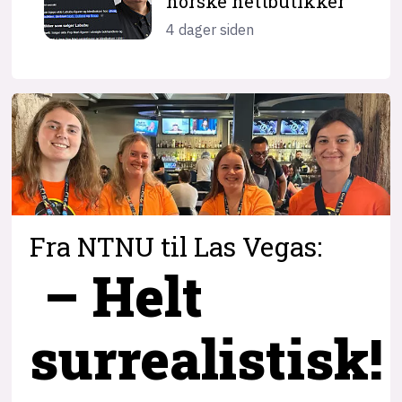
norske nettbutikker
4 dager siden
Fra NTNU til Las Vegas:
– Helt
surrealistisk!