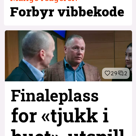
Forbyr vibbekode
29
2
Finaleplass
for «tjukk i