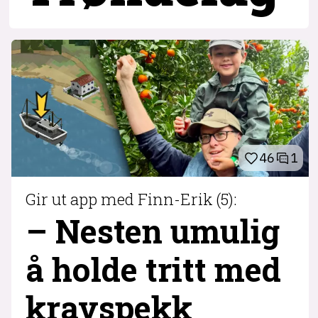
46
1
Gir ut app med Finn-Erik (5):
– Nesten umulig
å holde tritt med
krav­spekk