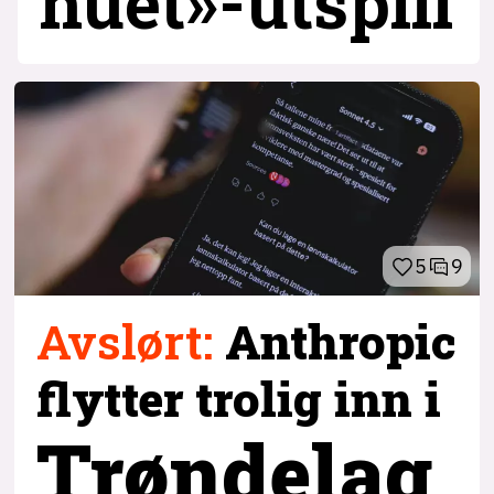
huet»-utspill
5
9
Avslørt
:
Anthropic
flytter trolig inn i
Trøndelag