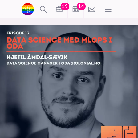
19
14
lønn
KI
karriere
meninger
utdanning
sikkerhet
kontor
frontend
backend
apputvikling
devops
IoT
design
tilgjengelighet
ukas koder
inn/ut
hobby