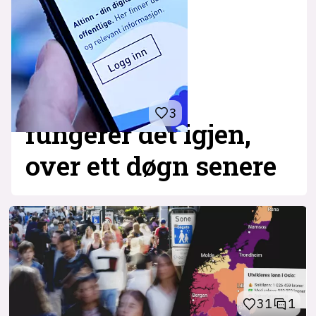
3
fungerer det igjen,
over ett døgn senere
31
1