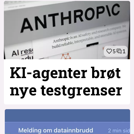
5
1
KI-agenter brøt
nye testgrenser