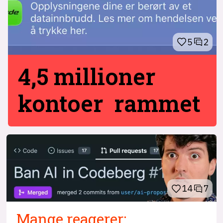
5
2
4,5 millioner
kontoer rammet
14
7
Mange reagerer: