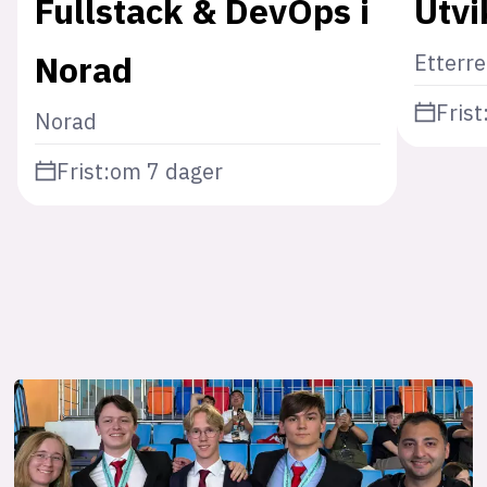
Fullstack & DevOps i
Utvi
Norad
Etterr
Frist
Norad
Frist:
om 7 dager