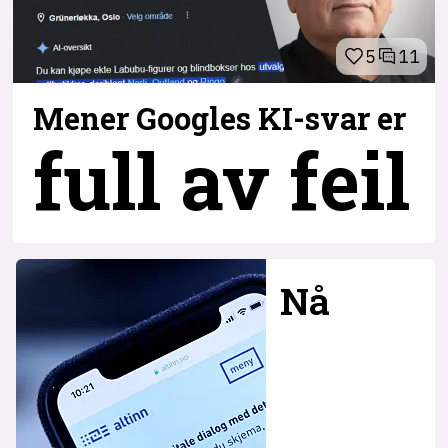
5
11
Mener Googles KI-svar er
full av feil
Nå