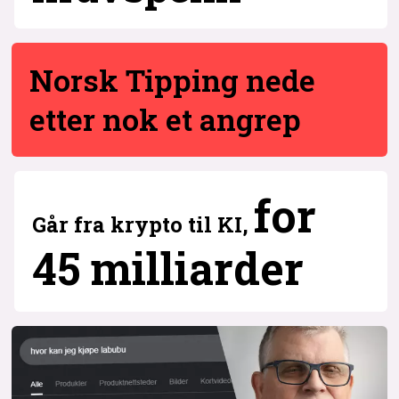
1
Norsk Tipping nede
etter nok et angrep
6
for
Går fra krypto til KI,
45 milliarder