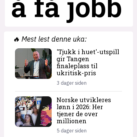
å få jobb
🔥
Mest lest denne uka:
'Tjukk i huet'-utspill
gir Tangen
finaleplass til
ukritisk-pris
3 dager siden
Norske utvikleres
lønn i 2026: Her
tjener de over
millionen
5 dager siden