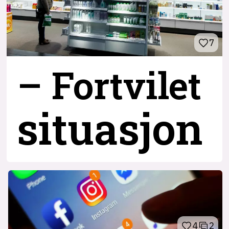
7
– Fortvilet
situasjon
4
2