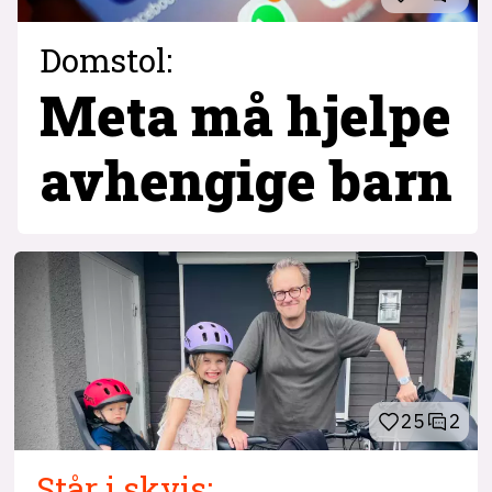
Domstol:
Meta må hjelpe
avhengige barn
25
2
Står i skvis: