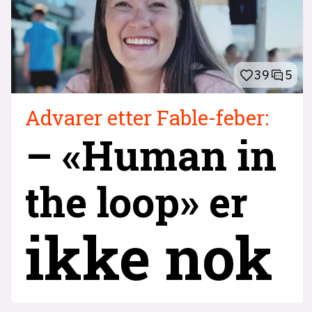
39
5
Advarer etter Fable-feber:
– «Human in
the loop» er
ikke nok