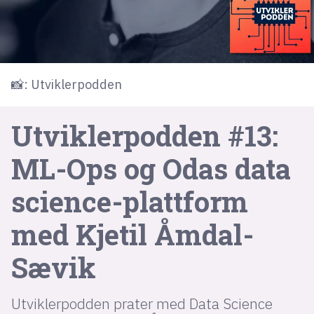
lys modus
mørk modus
📸: Utviklerpodden
nyhetsbrev
Utviklerpodden #13:
kode24-klubben
LinkedIn
ML-Ops og Odas data
Bluesky
science-plattform
Facebook
med Kjetil Åmdal-
annonsepriser
Sævik
annonseguide
suksesshistorier
Utviklerpodden prater med Data Science