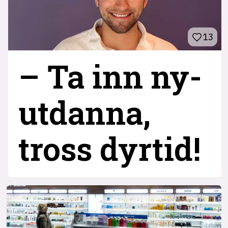
13
– Ta inn ny­
utdanna,
tross dyrtid!