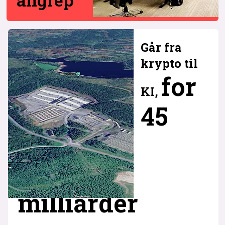
Går fra
krypto til
for
KI,
45
milliarder