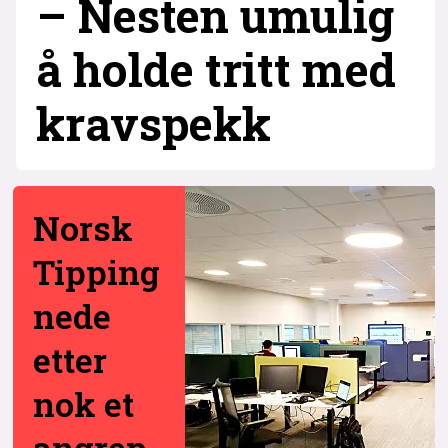
– Nesten umulig
å holde tritt med
krav­spekk
Norsk
Tipping
nede
etter
nok et
angrep