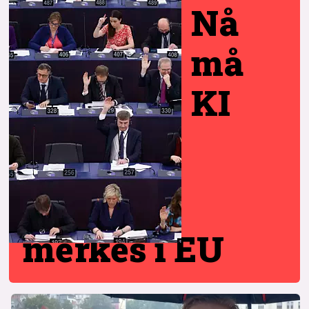
Nå
må
KI
merkes i EU