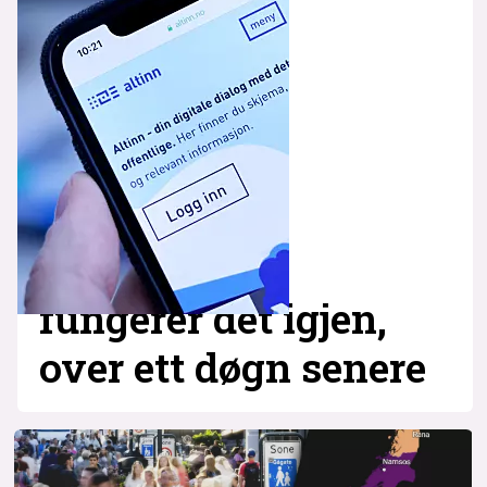
fungerer det igjen,
over ett døgn senere