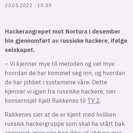
Bli firmapartner
23.05.2022 - 10:59
Hackerangrepet mot Nortura i desember
ble gjennomført av russiske hackere, ifølge
selskapet.
– Vi kjenner mye til metoden og vet mye
hvordan de har kommet seg inn, og hvordan
de har jobbet i systemene våre. Dette
kjenner vi igjen fra russiske hackere, sier
konsernsjef Kjell Rakkenes til
TV 2
.
Rakkenes sier at de er kjent med hvilken
russisk hackergruppe som skal ha stått bak
angrepet, men sier han ikke vil utdype mer