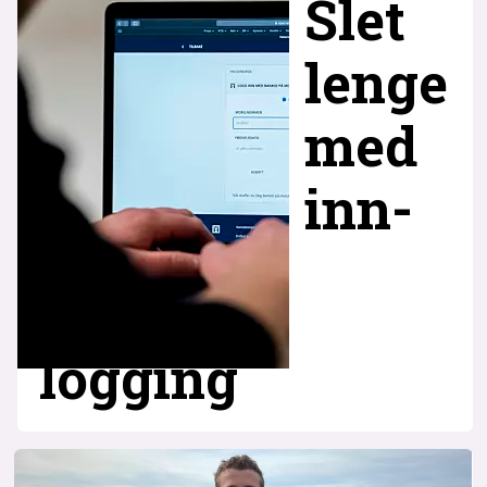
Slet
lenge
med
inn­
logging