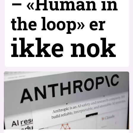
– «Human in
the loop» er
ikke nok