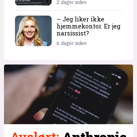
2 dager siden
– Jeg liker ikke
hjemme­kontor. Er jeg
narsissist?
6 dager siden
Avslørt
:
Anthropic