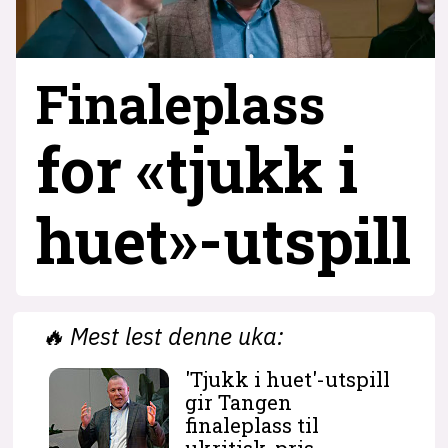
Finaleplass
for «tjukk i
huet»-utspill
🔥
Mest lest denne uka:
'Tjukk i huet'-utspill
gir Tangen
finaleplass til
ukritisk-pris