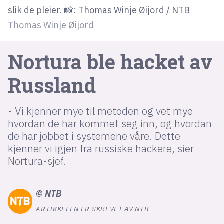
slik de pleier. 📸: Thomas Winje Øijord / NTB
Thomas Winje Øijord
lys modus
mørk modus
Nortura ble hacket av
nyhetsbrev
Russland
kode24-klubben
- Vi kjenner mye til metoden og vet mye
LinkedIn
hvordan de har kommet seg inn, og hvordan
Bluesky
de har jobbet i systemene våre. Dette
Facebook
kjenner vi igjen fra russiske hackere, sier
Nortura-sjef.
annonsepriser
annonseguide
©
NTB
suksesshistorier
ARTIKKELEN ER SKREVET AV NTB