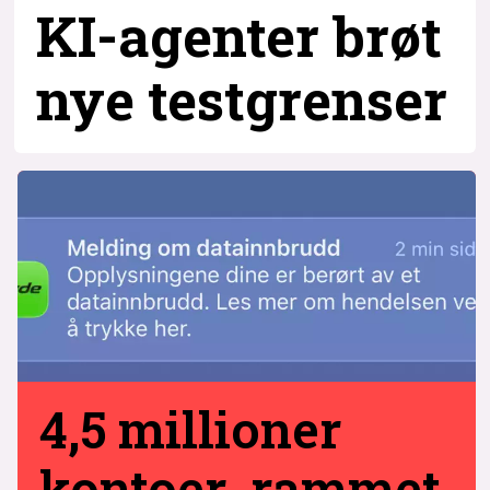
KI-agenter brøt
nye testgrenser
4,5 millioner
kontoer rammet