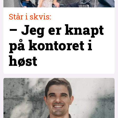
Står i skvis:
– Jeg er knapt
på kontoret i
høst