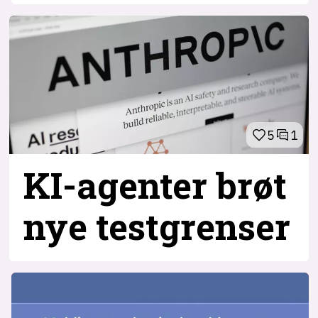
5
1
KI-agenter brøt
nye testgrenser