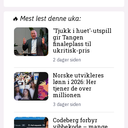
🔥
Mest lest denne uka:
'Tjukk i huet'-utspill
gir Tangen
finaleplass til
ukritisk-pris
2 dager siden
Norske utvikleres
lønn i 2026: Her
tjener de over
millionen
3 dager siden
Codeberg forbyr
vibbekode – mange