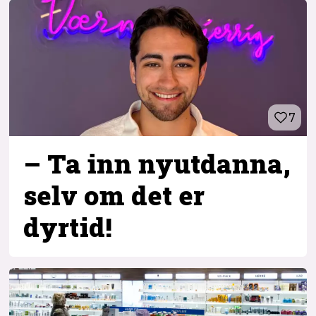
7
– Ta inn ny­utdanna,
selv om det er
dyrtid!