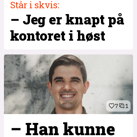
Står i skvis:
– Jeg er knapt på
kontoret i høst
7
1
– Han kunne