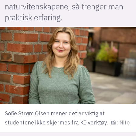
naturvitenskapene, så trenger man
praktisk erfaring.
lys modus
mørk modus
nyhetsbrev
kode24-klubben
LinkedIn
Bluesky
Facebook
annonsepriser
Sofie Strøm Olsen mener det er viktig at
annonseguide
studentene ikke skjermes fra KI-verktøy.
📸: Nito
suksesshistorier