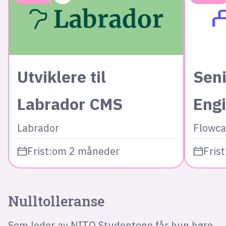
Utviklere til
Seni
Labrador CMS
Eng
Labrador
Flowca
Frist:
om 2 måneder
Frist
Nulltolleranse
Som leder av NITO Studentene får hun høre