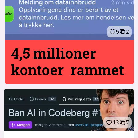
5
2
4,5 millioner
kontoer rammet
13
7