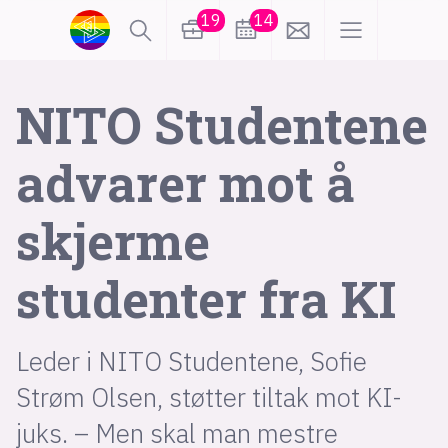
19
14
lønn
KI
NITO Studentene
advarer mot å
karriere
meninger
skjerme
utdanning
sikkerhet
kontor
studenter fra KI
frontend
backend
apputvikling
devops
IoT
design
Leder i NITO Studentene, Sofie
tilgjengelighet
ukas koder
inn/ut
Strøm Olsen, støtter tiltak mot KI-
juks. – Men skal man mestre
hobby