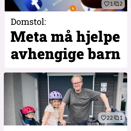
1
2
Domstol:
Meta må hjelpe
avhengige barn
22
1