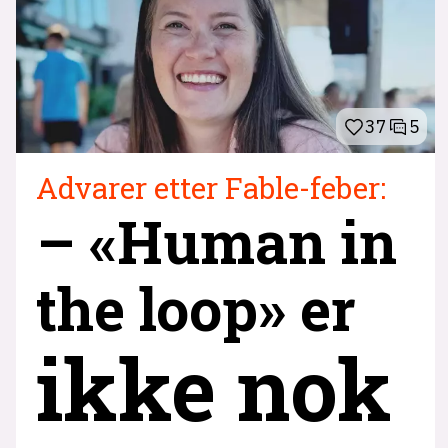
37
5
Advarer etter Fable-feber:
– «Human in
the loop» er
ikke nok