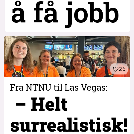
å få jobb
26
Fra NTNU til Las Vegas:
– Helt
surrealistisk!