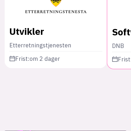
Utvikler
Sof
Etterretningstjenesten
DNB
Frist:
om 2 dager
Frist