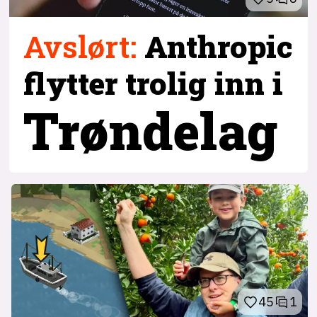
Avslørt
:
Anthropic
flytter trolig inn i
Trøndelag
45
1