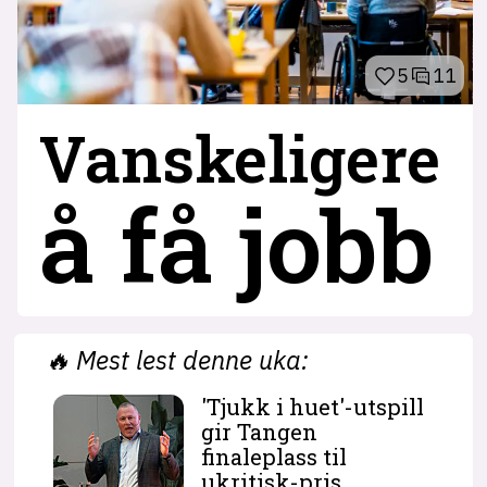
5
11
Vanskeligere
å få jobb
🔥
Mest lest denne uka:
'Tjukk i huet'-utspill
gir Tangen
finaleplass til
ukritisk-pris