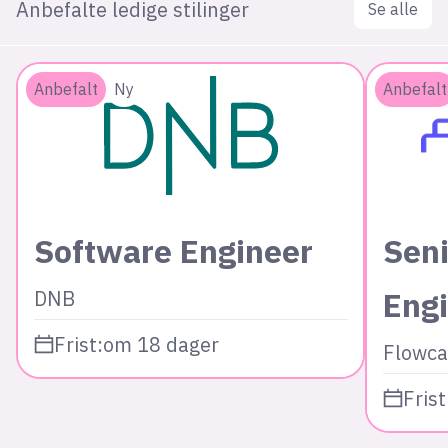
Anbefalte ledige stilinger
Se alle
Anbefalt
Ny
Anbefalt
Software Engineer
Seni
Eng
DNB
Frist:
om 18 dager
Flowca
Frist