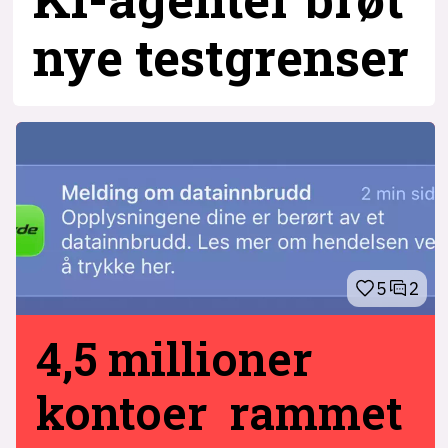
nye testgrenser
5
2
4,5 millioner
kontoer rammet