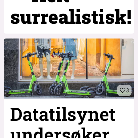
surrealistisk!
3
Datatilsynet
undersøker