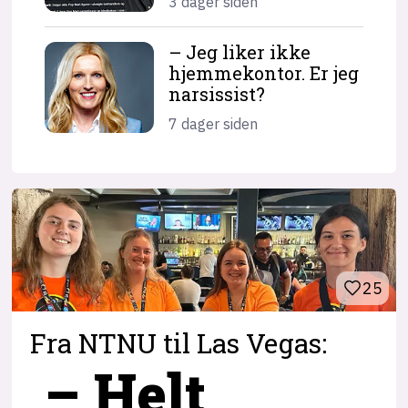
3 dager siden
– Jeg liker ikke
hjemme­kontor. Er jeg
narsissist?
7 dager siden
25
Fra NTNU til Las Vegas:
– Helt