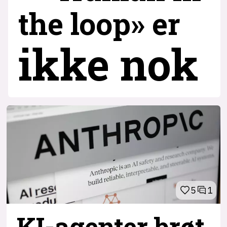
the loop» er
ikke nok
5
1
KI-agenter brøt