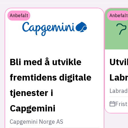
Anbefalt
Anbefalt
Bli med å utvikle
Utvi
fremtidens digitale
Lab
tjenester i
Labrad
Frist
Capgemini
Capgemini Norge AS