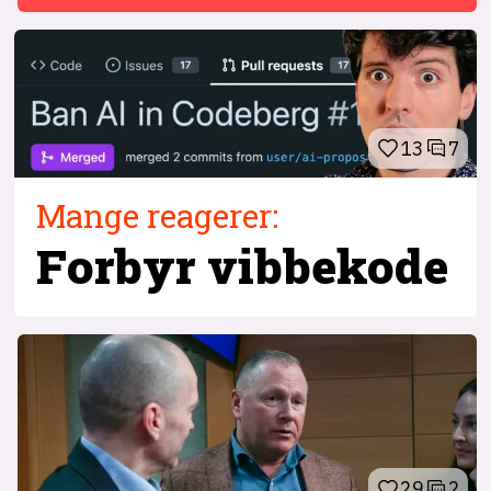
13
7
Mange reagerer:
Forbyr vibbekode
29
2