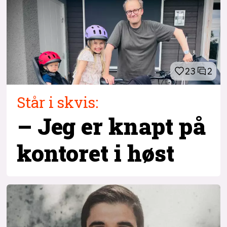
23
2
Står i skvis:
– Jeg er knapt på
kontoret i høst