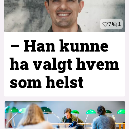
7
1
– Han kunne
ha valgt hvem
som helst