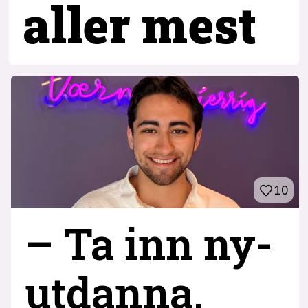
aller mest
10
– Ta inn ny­
utdanna,