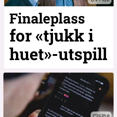
Finaleplass
for «tjukk i
huet»-utspill
5
8