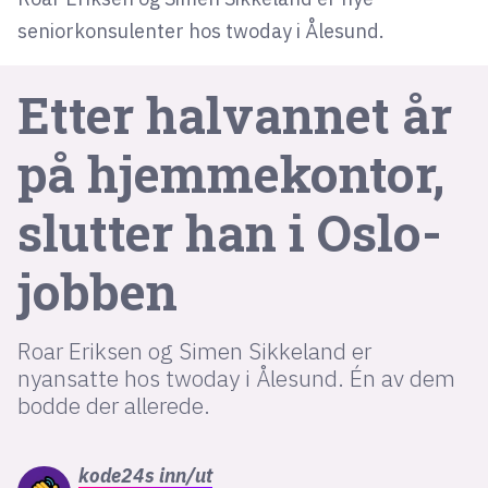
seniorkonsulenter hos twoday i Ålesund.
lys modus
Etter halvannet år
mørk modus
på hjemmekontor,
nyhetsbrev
kode24-klubben
slutter han i Oslo-
LinkedIn
jobben
Bluesky
Facebook
Roar Eriksen og Simen Sikkeland er
nyansatte hos twoday i Ålesund. Én av dem
annonsepriser
bodde der allerede.
annonseguide
suksesshistorier
kode24s
inn/ut