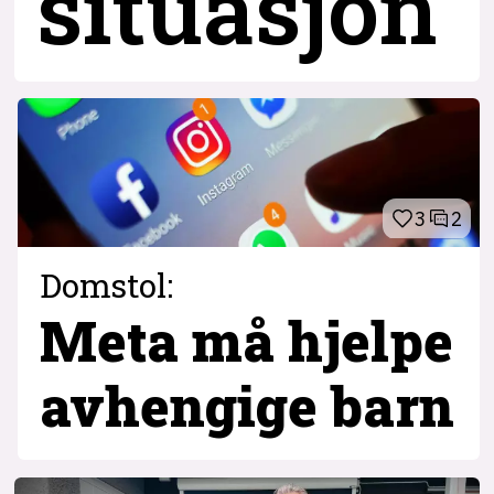
situasjon
3
2
Domstol:
Meta må hjelpe
avhengige barn