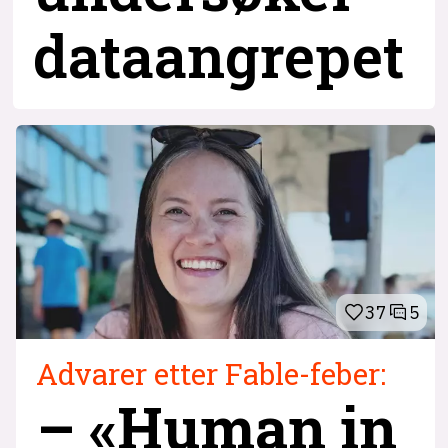
dataangrepet
37
5
Advarer etter Fable-feber:
– «Human in