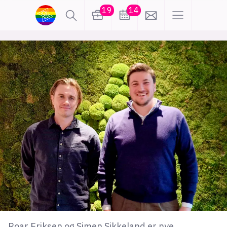
19
14
lønn
KI
karriere
meninger
utdanning
sikkerhet
kontor
frontend
backend
apputvikling
devops
IoT
design
tilgjengelighet
ukas koder
inn/ut
hobby
Roar Eriksen og Simen Sikkeland er nye